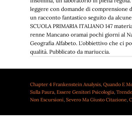
Chapter 4 Frankenstein Analysis
,
Quando E Mo
Sulla Paura
,
Essere Genitori Psicologia
,
Trende
Non Escursioni
,
Severo Ma Giusto Citazione
,
C