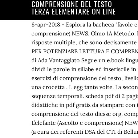
COMPRENSIONE DEL TESTO
TERZA ELEMENTARE ON LINE
6-apr-2018 - Esplora la bacheca "favole e testi per comprensione" di isabella bailo su Pinterest. Il cane allo specchio (Ascolto e comprensione) NEWS. Olmo 1A Metodo. lettura e comprensione Natale. APRI. A volte le domande prevedono, come in questo caso, risposte multiple, che sono decisamente più facili. Registrati e rimani aggiornato su tutte le novità della One World. TESTI ON LINE PER POTENZIARE LETTURA E COMPRENSIONE *** SEZIONE 1 - E.BOOK INTERATTIVI E.BOOK “LEGGERE E COMPRENDERE FACILE” di Ada Vantaggiato Segue un e.book linguistico con testi narrativi integrali e facilitati per alunni dai 7 ai 10 anni (schermate in progress). dividi le parole in sillabe ed inseriscile in tabella. Paco-Comprensione NEWS. Descrizione: scheda da stampare di 13 pagine con ottimi esercizi di comprensione del testo, livello terza elementare. Leggi il testo e indica se le affermazioni sono vere o false, segnando con una crocetta . L egg tante volte. La seconda volta cerca il significato delle parole che non conosci. Comprensione del testo con le sequenze temporali. scheda pdf di 2 pagine livello terza elementare con tanti esercizi sulla divisione in sillabe. Qui troverai le schede didattiche in pdf gratis da stampare con testo in inglese da leggere Il blog contiene anche screenshots … esempi di prove di comprensione del testo diesse org. comprensione del testo il fagiolo oneworlditaliano com. festa_in_paese.pdf . Chicco. La befana. L’elefante (Ascolto e comprensione) NEWS. la comprensione del testo 1 modalitÃ€ compatibilitÃ€. COMPRENSIONE DEL TESTO E DSA (a cura dei referenti DSA del CTI di Belluno – a.s. 2011/12) VALUTAZIONE DELLA COMPRENSIONE 1. Rileggi nuovamente il testo per vedere se la tua comprensione globale ha cambiato. SILLABE DA CONTARE. Ejercicios de Comprensione del testo online o para imprimir. (0039) 070 670234 Mobile (0039) 333 4062847 Skype: oneworldcagliari, ESERCIZI DI COMPRENSIONE DI TESTI IN ITALIANO. comprensione lettura maestra rosanna. Buona lettura. Troverai inoltre molte schede con dettati ortografici, dettato con le doppie e altre tipologie da utilizzare in classe. Lo condivido volentieri con voi. Cocò. La prima volta cerca di capire il significato globale del testo tralasciando le parole che non conosci. Alla fine del corridoio un’altra porticina, nascosta dietro una di queste tende e al di là, una stanza illuminata a giorno, con due tavoli bianchi e pulitissimi pieni di provette, alambicchi e strani aggeggi e alle pareti armadietti di vetro con animali imbalsamati, vasi e barattoli, bilancine e piccoli fornelli, e ancora alambicchi e cose strane. Visualizza altre idee su Istruzione, Insegnamento della scrittura, Testi. APRI. COMPRENSIONE TESTO 2. scheda da stampare di 19 pagine con ottimi esercizi di comprensione del testo, livello terza... APRI. APRI. Avete sempre desiderato imparare l´ítaliano e finalmente avete trovato del tempo per mettervi alla prova con un corso di lingua? lettura e comprensione del testo ercolebonjean com. Fai il test che segue cercando di scegliere la frase che corrisponde di più al testo che hai letto. La sorellina. Schede didattiche di ortografia, grammatica, testi, verifiche per la classe terza della scuola pimaria. COMPRENSIONE FACILE www.sostegnobes.wordpress.co