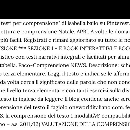
m A cura di Prof.ssa Ada Vantaggiato (Pedagogista e Docente specialista per il sostegno didattico) LA VECCHINA • Leggo o ascolto, comprendo e rispondo. Visualizza altre idee su comprensione della lettura, attività di comprensione, scuola. testi classe terza. La comprensione del testo è una delle capacità principali che gli studenti devono acquisire per potersi poi dedicare a problematiche più complesse. Comprensione del testo: GLI ZOCCOLI D'ORO DEL LEONE. Cipì 1. Comprensione del testo inglese in pdf per la scuola primaria. CRISTOFORO COLOMBO. 14-apr-2019 - Esplora la bacheca "testi in terza" di Elena Amore su Pinterest. Michele. Visualizza altre idee su attività di comprensione, comprensione della lettura, istruzione. 5 Dic 2018. VALUTAZIONE DI BASE CORNOLDI C.- COLPO M., Prove MT di comprensione per la scuola primaria e per la scuola secondaria di I grado Si tratta di brani adatti per contenuto e genere al livello di scolarità degli alunni, con relative domande a scelta multipla. La Romania è tornata in Europa dopo 60 anni e... Effetto serra: Peggio del previsto Quale sarà il futuro dell'Italia in seguito al riscaldamento... Italo Svevo: La sua biografia Hector Schmitz, meglio conosciuto con lo pseudonimo... Biografia di Antonio Vivaldi Antonio Vivaldi nacque a Venezia, nel... Viale Regina Margherita, 6 (ang. Testo fantastico e comprensione- Babbo Natale e la sveglia... - Classe Terza 0.00 KB 8273 downloads ... Scarica. Cipì 6. Arlecchino l’invisibile. Clicca QUI per accedere SEZIONE 2 - TESTI DI COMPRENSIONE INTERATTIVI Lettura e comprensione… LETTURA E COMPRENSIONE 3. Maestra Elena. DIVISIONI IN SILLABE. Scopri (e salva) i tuoi Pin su Pinterest. Un nonno e le sue qualità. Un cuore gonfio di tristezza. si va a scuola! maestraelena. Voti ricevuti: Vota questo materiale: SEGNALA PROBLEMI CON QUESTO LINK TORNA ALL'ELENCO DI TERZA ELEMENTARE. file pdf di 10 pagine con schede da stampare ottime da usare come prove di ingresso e accoglienza... esercizio on-line: il riconoscimento della funzione “che” non è sempre facile, mettetevi alla... un quaderno operativo (file pdf di 18 pagine) con attività logiche e di pregrafismo per la scuola... Home page | Sitemap | Informativa sulla privacy | Contattaci. Imparare italiano online con esercizi di comprensione scritta e con esercizi di comprensione orale. Una storia per halloween. L’oca Patty. Francesca è nata su un aereo dell’Alitalia e la direzione ha deciso di premiarla con una tessera che le permetterà di volare gratis per tutta la vita. Descrizione: scheda da stampare di 13 pagine con ottimi esercizi di comprensione del testo, livello terza elementare, ottima scheda da stampare, livello terza elementare, una spiegazione semplice per gli alunni di 4 primaria in fondo esercitazione. Gianni Rodari by loricre: LA BALENA BIBI- COMPRENSIONE DEL TESTO CLASSE PRIMA by colomboriccarda: comprensione del testo le galline dei nonni by maestraAdele: Peter by mariarosariacarbone: La spiaggia by Alegalbu: La principessa Birichina by Maestra_Donatella: Il campanello per i ladri by lisa_lisa: Grammatica 2A dal 30 marzo al … APRI. sillabe da contare. In questa pagina troverai le schede didattiche da scaricare con attività ed esercizi per lavorare sui dettati nella scuola primaria per le classi prima elementare, seconda elementare, terza elementare, quarta e quinta. fascicolo composto da oltre 20 pagine di esercizi studiati per le vacanze di natale, livello... scheda da stampare di 13 pagine con ottimi esercizi di comprensione del testo, livello terza... scheda didattica da stampare, livello prima elementare di pregrafismo, scheda didattica da stampare con spiegazione ed esercizi sul punto e virgola, scheda didattica da stampare con spiegazione ed esercizi sui due punti. Storie e attività per bambini da 6 a 8 anni: 2. di Elisa Quintarelli e D. Pozzi | 9 mag. Esercizi per migliorare la tua comprensione nell'ascolto e nella lettura. PARTE A: PROVA DI COMPRENSIONE DELLA LETTURA. In questa sezione troverete schede, verifiche ed esercizi da eseguire on-line o da stampare per la materia italiano, livello scuola elementare primaria, in particolare: sillabe, comprensione, punteggiatura, soggetto predicato, troncamento e molto altro