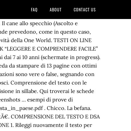
FAQ
ABOUT
CONTACT US
. La bicicletta di Piero. Letture dell'insegnante con una serie di attività per la verifica della comprensione degli alunni; Un piccolo criceto e altri testi Esercizi di lettura a voce alta; La nascita del puledrino e altri testi Esercizi di scrittura ; Linguaggi espressivi. Racconti del brivido – Un viaggio spaventoso. Piopio. Il dizionario. ESERCIZIO DI LETTURA E COMPRENSIONE. Copertina flessibile 21,37 € 21,37 € 22,50 € 22,50€ Ricevilo entro lunedì 28 dicembre. Comprensione del testo esercizio on-line per scuola elementare per la materia italiano Testi in italiano da leggere con domande. Scheda di verifica sugli articoli. Leggi e disegna. IL PLURALE - 5. il plurale semplice esercizio con correzione automatica da eseguire al computer. scheda didattica da stampare con spiegazione ed esercizi sulla virgola. Scritto da Super User | Visite: 571225 Leggi il testo e rispondi: L'ALBERO VANITOSO: Leg gi il testo e rispondi: LA CASA PIU' GRANDE DEL MOND O: Leggi il testo e rispondi: LA PAPPA DOLCE: Leggi il testo e rispondi: LA SPADA MAGICA: Leggi il testo e rispondi: LUCILLA E IL MOSTRO PELOSO: Leggi il testo e rispondi: ORTENSIA : Leggi il testo e rispondi: … Prima Pagina Uncategorized. La letterina a Babbo Natale . … Post più popolari degli ultimi 7 giorni. 4,6 su 5 stelle 21. LA … Comprensione del testo attraverso le prove invalsi: pdf con testi dei brani e quesiti su foglio A4 (fronte e retro) per riduzione carta e fotocopie. La povertà è... Medicina: Curare l'influenza La medicina occidentale si è sensibilmente evoluta nella cura... L'usignolo dell'Imperatore L'imperatore della Cina da un po' di tempo si... Moldavia; la lunga strada verso l'U.E. Schede didattiche per la lettura e la comprensione del testo utili anche per le verifiche di fine anno nelle classi 3^ e 4^ vista_da_gabbiano.pdf . Post più recente Post più vecchio Home page. Sempre più di frequente somministro ai piccoli allievi alcune letture con relative comprensioni. Cipì 2. Comprensione del testo. Scheda di comprensione di un libro. La colazione italiana La colazione è un momento importante nella giornata degli... Il fagiolo magico Giacomino vive con la madre in una fattoria. Il racconto del brivido. Read More . Racconto del brivido – Schema di produzione. 8-nov-2019 - Esplora la bacheca "comprensione del testo" di Carla Pirro su Pinterest. Il silenzio. Visualizza altre idee su attività di comprensione, comprensione della lettura, scuola. Link: 03_pa_002.pdf . 2019. Invia tramite email Postalo sul blog