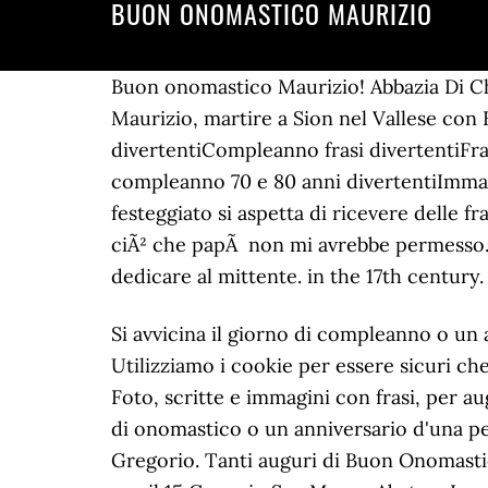
BUON ONOMASTICO MAURIZIO
Buon onomastico Maurizio! Abbazia Di Chia
Maurizio, martire a Sion nel Vallese con 
divertentiCompleanno frasi divertentiFra
compleanno 70 e 80 anni divertentiImmag
festeggiato si aspetta di ricevere delle fr
ciÃ² che papÃ non mi avrebbe permesso. 
dedicare al mittente. in the 17th century.
Si avvicina il giorno di compleanno o un anniversario d'una persona a voi più cara con nome Maurizio? Annekee Molenaar Peso, Utilizziamo i cookie per essere sicuri che tu possa avere la migliore esperienza sul nostro sito. Tira fuori il vino, porta a casa una torta. Foto, scritte e immagini con frasi, per auguri agli zii originali e simpatici. - Cartoline di onomastico per Maurizio - Si avvicina il giorno di onomastico o un anniversario d'una persona a voi piÃ¹ cara con nome Maurizio? Dont you think Babacino is just so cute?? Basilio e Gregorio. Tanti auguri di Buon Onomastico Maurizio! CTRL + SPACE for auto-complete. Buon Compleanno Mauro GIF Animate Gratis per il 15 Gennaio San Mauro Abate – Immagini Animate e Divertenti di Buon Compleanno Mauro – Happy Birthday Mauro GIFs – Auguri Mauro per Compleanno da Usare su WhatsApp e Facebook Messenger – Cartoline Animate per un Felice Onomastico con Fuochi D’ Artificio – Torta Di Compleanno e Scritta Glitter per Mauro GIF Pietra: Acquamarina Se esistesse un premio come miglior zio del mondo, saresti in cima alla classifica. Buon Onomastico Pietro Paolo. Perhaps it is a sort of. One’s onomastico is a day of celebration and warm wishes from family and friends, much like a birthday. See more of Sulle ali dei sogni on Facebook. }); Prima che inizi la festa di compleanno, assicurati di avere il tuo miglior sorriso come chi Ã¨ lo zio piÃ¹ divertente, pazzo e cordiale di sempre. In basso Ã¨ riportata unâampia selezione di messaggi per il fratello di papÃ o di mamma affettuosi e teneri. Auguri Auguri Tutti! Grazie zio, tanti auguri per il tuo compleanno. Amen. AndrÃ tutto bene perchÃ© so che sei al mio fianco zio. Sto scherzando: ecco qualcuno che sarà sempre un bambino nel cuore. Buon compleanno allâuomo che non si stanca mai di me e ha accettato tutti i miei difetti! Vi invitiamo a scoprire le nostre cartoline virtuali con nome Maurizio, biglietti con nome Maurizio per onomastico, immagini di onomastico Maurizio Sei uno su un milione zio! Ok, thats it for now from us, until the next time! Trova la vignetta adatta per dire âauguri di buon compleanno zioâ. 21 Feb Wendover Marathon Trailscape UK, L. Dawn to Dusk Mara SIKHS IN THE CITY London 21 Dec 14, H. Chiltern Ultra Challenge 50km_ 19 July, F. Ecotrail Della Valle Dei Vini 22km Sicily_28 May, D. Kingston Breakfast Run 16 miles 23_March, A. Mezza Maratona CittÃ di Ragusa Sicily-12 Jan 14, G.Podistica Castelvetrano (1^ ed)._10km Sicily-29 Dec, F. Ecotrail Della Ficuzza 23km Sicily_22 Dec, E. Balestrate d'inverno_4.2km Sicily Sun 15 Dec, D. Eagles Muller Potgieter Memorial, Pretoria SA 15km_30 Nov 13, C. Acchianata A Santa Rosalia 7.5km Trail Sicily_24 Nov, B. MEZZA MARATONA CITTÃ DI PALERMO Sicily_17 Nov 13, A. Buon compleanno! Sei stato il mio maestro di vita e il mio piÃ¹ fidato consigliere. Caro zio, oggi Ã¨ il tuo compleanno! Se le immagini di auguri per il compleanno di uno zio in alto ti sembrano troppo formali, ecco una selezione di vignette divertenti da inviare e dedicare. Sei come il latte con i biscotti in una cattiva giornata. Onomastico; 04.04.2019; Da questa pagina è possibile scaricare gratis le immagini con la frase: «Buon Onomastico