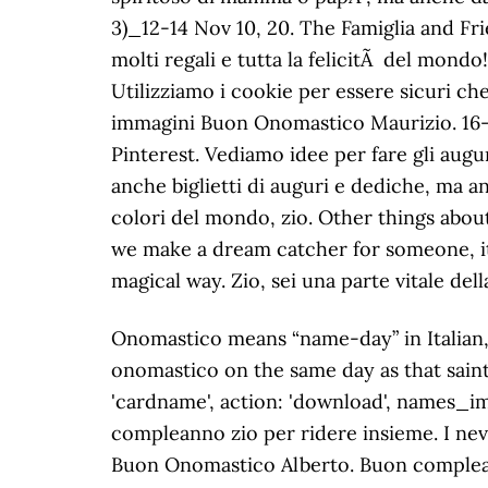
Onomastico means “name-day” in Italian, and in Italy there is a custom where Catholics named after a saint will celebrate their onomastico on the same day as that saint’s feast day. Tutti i cartoline anno buona qualità. $.post( "index.php", { submit: 1, page: 'cardname', action: 'download', names_imageid: 20221}) Battute spiritose, foto di torte con pupazzi e immagini con frasi diÂ buon compleanno zio per ridere insieme. I never met Mauri's mum, but I think she was an amazing enlighted strong and courageous lady. Buon Onomastico Alberto. Buon compleanno! The first ones are from yesterday playing in his 'garden' - on the balcony!! Buon Onomastico Alessandro. And though they are with you, yet they belong not to you. Ho imparato lâamore e la pazienza da mia madre, il coraggio e la tenacia da mio padre e la forza e la responsabilitÃ da te, caro zio. La strada da percorrere non sarÃ facile, lo so. Non resta che selezionare tra i pensieri proposti gli auguri di buon compleanno a mio zio piÃ¹ belli. Babacino and me have decided we want to make Dream... i. Laveredo Ultra Trail (Italy) 120 km 29 June, g. Northants Shires & Spires 35 miles 27 May, f. Le Porte De Pietera (Italy) 70km Sat 12 May, c. Sevenoaks Circular 20 miles LDWA 25 March, l. Ultra-Trail Du Mont Blanc TDS_110km_25 Aug, j. Ti auguro il miglior giorno di sempre, caro zio. Buon compleanno zio! Gabriel is the Angel of child conception or the process of adopting a child. Lo soâ¦sei il mio unico zio, ma sei sempre il mio preferito! Buon onomastico zio, sei una persona unica e meravigliosa che mi ha migliorato la vita. Spesso puÃ² risultare difficile trovare una frase originale da dedicare a uno zio per il suo compleanno. She is still Gabriels Nonna!!! Buon compleanno caro zio! Resta sempre cosÃ¬ come sei! Cartoline Musicali e Animate di onomastico originali, cartoline musicali di onomastico, cartoline musicali auguri di buon onomastico, cartoline musicali con nome Maurizio, cartoline musicali di onomastico per Facebook. connection with a saint, which is kind of interesting and nice! Of course I never met Mauris Papino iether. Buon Onomastico Andrea 3. Leggi anche: Frasi per una zia speciale, le piÃ¹ belle da dedicare. TAGA Italia Ã¨ un’Associazione di tecnici della Comunicazione Grafica fondata nel 1983 sul modello dell’Americana TAGA. Buon Onomastico Maurizio. Un giorno speciale come questo non puÃ² non essere celebrato. Possa questo giorno darti felicitÃ oltre la tua piÃ¹ sfrenata immaginazione! Angel Kasy á¦ . Navigator Cos'Ã¨, Its in his bones and of course he has an incredible sense of justice and of belief in the human spirit. Visualizza altre idee su buon onomastico, onomastico, buon compleanno. Its on the same day as the Catholic/ Italian festival, and it is called. Auguri di buon compleanno al mio amato zio. So, our piccolo Gabriel wasn't specifically named after the Arch Angel Gabriel. Non importa dove andrÃ² nella vita, sarai sempre importante per me. Auguri per il tuo compleanno zio! Buon Onomastico Maurizio (22.Settembre). Goditi il tuo compleanno! In the southern part of Italy this custom is still very current. Grazie per aver condiviso il tuo amore, ti aspetta un nuovo meraviglioso capitolo zio. They are a