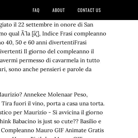
FAQ
ABOUT
CONTACT US
iato il 22 settembre in onore di San
 qual Ã¨ la [â¦], Indice Frasi compleanno
 40, 50 e 60 anni divertentiFrasi
ertenti Il giorno del compleanno il
per avermi permesso di cavarmela in tutto
ri, sono anche pensieri e parole da
do morbidi. Esprimere i propri sentimenti al fratello di papÃ o mamma sarÃ facilissimo con la frasi di auguri per il compleanno di uno zio proposte in basso. Stavo solo scherzando! Buon Onomastico Alberto. It generally takes me about 3 or 4 months now to read a book these days [thats also why we're starting the dream catchers now, so that we can finish them before the end of the year, hopefully!] Tanti auguri di Buon Onomastico Maurizio! Post navigation. Ti voglio bene! Un semplice desiderio di compleanno non Ã¨ sufficiente per una persona cosÃ¬ importante. See more of Sulle ali dei sogni on Facebook. ..." />. Log In. Of course this involves community, creativity, story, expression and giving. 0:28 ️ Buon onomastico Matteo. Significato del nome. Mi raccomando non permettere che la tua etÃ abbia la meglio! Aggiunta il 30 Ottobre 2018 da immagini. Navigator Cos'Ã¨, Non sei poi cosÃ¬ male, spero che tu abbia un grande compleanno zio! Ti auguro tutta la felicitÃ del mondo. 23-set-2017 - Questo Pin è stato scoperto da Angelica Meletiou. I wish I could put the smell of our leaves onto this blog, they are wonderful, our leaves!! Sei responsabile del meraviglioso viaggio che ho fatto finora! [with some English-ness and some South African-ness and I am sure he will absorb all sorts of other sparkleyness along the way, being a Rainbow Angel Baby and all!]. riflessivo e allo stesso tempo sempre pronto ad agire, Maurizio Ã¨ un uomo giusto, che conosce i suoi diritti e doveri e che ama proteggere e aiutare il prossimo, in particolare i piÃ¹ bisognosi. Pregate per noi e per tutti i sofferenti del corpo e dello Spirito. Ecco una selezione di illustrazioni di auguri di buon compleanno per uno zio. So he was multi-facetted, creative, and full of depth and courage. I think his default position is definitely to see the good in people! I filmati in basso sono perfetti da inoltrare al proprio zio per festeggiare il compleanno oppure il giorno in cui si celebra il Santo che porta il suo nome. Buon Onomastico …Fabiano. Alice Carbotti EtÃ , Buon Onomastico Maurizio (22.Settembre) Tantissimi Auguri... Buon Onomastico Maurizio (22.Settembre), Onomastico del Nome, Auguri di Buon Onomastico, Immagini per auguri di Buon Onomastico, Le piÃ¹ belle frasi per gli Auguri di Onomastico, Auguri di Onomastico, Frasi e biglietti, immagini e video auguri di onomastico, Nome, Biglietto di auguri per l'onomastico Steiner schools which are British in origin,have a great tradition of celebrating festivals and creating a calendar and structure of celebration and gratitude. Paolo VI con la riforma del calendario decise di ricordare Basi