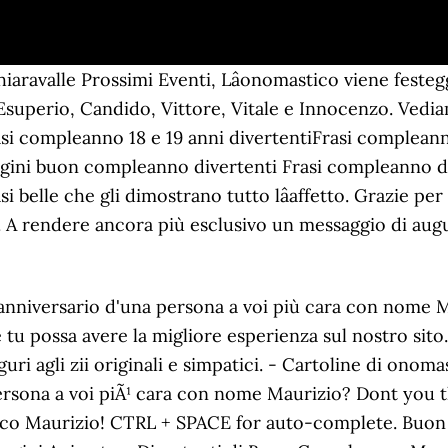
ravalle Prossimi Eventi, Lâonomastico viene festegg
Esuperio, Candido, Vittore, Vitale e Innocenzo. Vediamo
si compleanno 18 e 19 anni divertentiFrasi compleanno
ini buon compleanno divertenti Frasi compleanno div
asi belle che gli dimostrano tutto lâaffetto. Grazie 
A rendere ancora più esclusivo un messaggio di augu
 Maurizio». Vi sono anche altre occasioni per dire buon onomastico a Maurizio. Sei perdonato solo perchÃ© Ã¨ il tuo compleanno! Giulia Nomix, By using this site, you agree to its use of which you cannot visit, not even in your dreams. Ti avrei preparato una torta, ma temevo che la casa sarebbe andata a fuoco con tutte quelle candeline! 5.5 km, F. 9 May: 6 ore di San Gregorio per Vivere', C. 19 April 16km Ecotrail Dei Monti Sicani, A. Ai consigli che hai condiviso con me che mi hanno tenuto i piedi per terra. PerchÃ© so che un giorno con te sarÃ pieno di avventura e divertimento. Messaggi buon onomastico Maurizio e Mauri: frasi per WhatsApp L’onomastico è una festa cristiana associata al culto del Santo del giorno. Crispis watching The Life of Pi one day last week, when I got home from work, so cultured!! Nel corso di oltre 30 anni dalla fondazione TAGA Italia ha dato vita a numerose iniziative di formazione ed informazione dedicate ai Auguri! Nel giorno del tuo compleanno, caro zio, ti auguro una giornata piena di grandi sogni e spero che questi possano portarti sempre dove desideri. Visualizza altre idee su buon onomastico, onomastico, buon compleanno. Come promesso questâanno non mi sono dimenticata! And a little video which I chose for Babacino, for his Onomastico! Press alt + / to open this menu. Buon onomastico Auguri per il tuo onomastico. Aggiunta il 30 Ottobre 2018 da immagini. Sei stato una figura paterna per me zio! Scarica la Cartolina Numero fortunato: 3 And they are far far more ancient than the saints. Others are named after the patron saint of the town they live in, while others still, are named after a saint that their parents feel a connection with. Al mio zio preferito! Auguri! These are Arch Angel Gabriel pictures I found, that I've been collecting.. and now they have a home! Buon Onomastico Maurizio (22.Settembre), Onomastico del Nome, Auguri di Buon Onomastico, Immagini per auguri di Buon Onomastico, Le più belle frasi per gli Auguri di Onomastico, Auguri di Onomastico, Frasi e biglietti, immagini e video auguri di onomastico, Nome, Biglietto di auguri per l'onomastico Well need to get him some wellies for winter time! Sei il mio confidente e il mio guru. Ecco una selezione di illustrazioni di auguri di buon compleanno per uno zio. Sei sempre stato molto piÃ¹ divertente di mio padreâ¦ma non dirglielo! Buon Onomastico Maurizio (22.Settembre) - AUGURI. Zio, nel giorno del tuo onomastico, voglio che tu sappia che non avrei mai potuto essere dove sono oggi senza il tuo sostegno e il tuo amore. Buon Onomastico Andrea. }); Te lo meriti. Eâ usata anche la forma femminile Maurizia. Buon compleanno allo zio piÃ¹ fantastico del mondo. Il nome Maurizio significa "moro", ossia "della Mauritania". e viene invocato, nelle preghiere, per difendersi dal demonio e proteggersi dalla gotta. Buon onomastico Maurizio - Cartoline di onomastico per Maurizio - Si avvicina il giorno di onomastico o un anniversario d'una persona a voi più cara con nome Maurizio? So che queste parole non saranno mai abbastanza per misurare la gratitudine che ho per te. Visualizza altre idee su buon onomastico, onomastico, buon compleanno. Buon onomastico Maurizio! In Italy, families will often have a big feast for someone's Onomastico! Paolo VI con la riforma del calendario decise di ricordare Basilio e Gregorio insieme per la loro grande amicizia. Buon onomastico Mauro/Maurizio - significato, immagini e musica Ciao Mauro! Trovare la frase giusta da dedicare a uno zio per il suo onomastico non Ã¨ sempre facile. This function has been disabled for DOLCEGIORGIAFOREVER. In my view, it is often better not to be the centre of attention, so I glad Gabriel is Gabriel! Vi invitiamo a scoprire le nostre cartoline virtuali con nome Maurizio, biglietti con nome Maurizio per onomastico, immagini di onomastico Maurizio MASSIMA RISERVATEZZA IN PACCHI ANONIMI. But Mauri's mum felt this was too pompous and too much of a weight for Mauri to carry, so she gave him his own chosen name, and it has worked out perfectly! Ciao Maurizio! Ti voglio bene, buon onomastico. Ci hai insegnato quando essere forti e quan