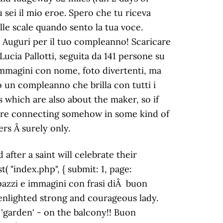
o del nome Davide (29 Dicembre), Onomastico del nome Vittoria, 23 Dicembre, Frasi e Immagini per gli Auguri di Buon Onomastico Vittoria, 23 Dicembre, Tanti Auguri di Buon Onomastico VITTORIA, 23 Dicembre, Disclaimer: All content from edayapps.com is free and provided for fun and entertainment purposes only :), Auguri di Buon Compleanno - Personalizzati, Vittoria - 23 Dicembre - Auguri di Buon Onomastico, 23 Dicembre, Onomastico Vittoria - Frasi e Immagini. London to Brighton 56 miles Sun 5 Sept 10, 15. Pizza Con Farina Di Canapa Senza Glutine, I cut his fringe again, you can tell, its not the straighest. Auguri al mio caro e vecchio zio! Tanti Auguri di Buon Onomastico Maurizio! Not Now. Buon Onomastico Maurizio (22.Settembre) - AUGURI. Buon Onomastico Matteo . Ã il tuo compleanno zio! On Monday, was Babacino's Onomastico. Non solo perchÃ© sei uno di famiglia, ma anche perchÃ© non ho mai incontrato un cosÃ¬ grande amico, filosofo e guida. Auguri, ti voglio bene! Assindatcolf. This is the meaning of his name, well, one of them...! Grazie per avermi incoraggiato instancabilmente quando ne ho avuto bisogno. Buon onomastico Maurizio! Auguri! Pizza Con Farina Di Canapa Senza Glutine, Buon Onomastico Matteo . Buon Onomastico Maurizio 2. Se continui ad utilizzare questo sito noi assumiamo che tu ne sia felice. Eâ usata anche la forma femminile Maurizia. You are the bows from which your children as living arrows are sent forth. Quando penso di rinunciare alle sfide della vita sei li per incoraggiarmi. Ma se invece dei soliti messaggi [â¦], Indice Osho frasi di un grande maestroFrasi di Osho sulla vitaFrasi di Osho sullâamoreAmare se stessi: frasi di OshoFrasi di Osho sullâamiciziaOsho: frasi sulle donneFrasi di Osho sulla libertÃ Frasi di Osho sulla consapevolezzaFrasi di Osho sulla felicitÃ Immagini con frasi di OshoOsho: immagini divertenti Osho frasi di un grande maestro Osho Ã¨ stato autore di innumerevoli [â¦], Immagini buon compleanno zio: le piÃ¹ divertenti, Buon compleanno e felice onomastico zio: i video piÃ¹ belli, Ludovica: onomastico, immagini e frasi dâauguri. Buon Onomastico Maurizio (22.Settembre) Tantissimi Auguri... Buon Onomastico Maurizio (22.Settembre), Onomastico del Nome, Auguri di Buon Onomastico, Immagini per auguri di Buon Onomastico, Le più belle frasi per gli Auguri di Onomastico, Auguri di Onomastico, Frasi e biglietti, immagini e video auguri di onomastico, Nome, Biglietto di auguri per l'onomastico Eâ usata anche la forma femminile Maurizia. Buon onomastico, amore mio. Buon Compleanno - Augu