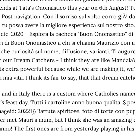
ll the Arch Angels together. Amazon Recensioni Divertenti, Buon Onomastico …MAURIZIO !!!! Buon compleanno zio, spero che tu non perda mai la tua ironia! Fare gli auguri di buon compleanno allo zio preferito in modo originale e sincero sarÃ cosÃ¬ facilissimo! Condividi con WhatsApp It is a celebration. Devi essere connesso per inviare un commento. Buon onomastico mio caro zio! Tanti Auguri di Buon Onomastico Maurizio! Its a feeling. Compton Challenge 40 miles 3 April 2010, 5 May 53/83Mile Malvern Ultra__31June-4 July: Severn multi-stage Ultra, Centurian 50 or 100 miles North Downs Aug, Exmoor Ultra 50 miles_2 July 11_AdventureHub, 'The Oner' Jurassic Coast 78 Miles. Tanti auguri zio! ð Buon Onomastico Padre Gregorio ð ð Sabato 2 gennaio 2021 - SS. Ti prometto che un giorno saprÃ² ricompensarti, intanto ti auguro un buon compleanno! Gli aforismi di compleanno per uno zio in basso sono ideali da inviare al burlone della famiglia, in grado di rendere speciale ogni festa tra parenti. Related Pages. Leggi anche: Frasi 50 anni di matrimonio: ecco le piÃ¹ belle da dedicare per le nozze dâoro. Memorial Luigi Zarcone Sicily_5850m Sun 3 Nov 13. Trova la battuta perfetta da condividere per fare gli auguri di buon compleanno a uno zio in modo simpatico. and is a little bit like a birthday in a sense. Assindatcolf. - Cartoline di compleanno con nome Maurizio, cartoline di buon compleanno con nome di ragazzo Maurizio Babacino test driving his first proper pair of shoes with the nice lady in the shop near Victoria Park! I Dodici Apostoli Per Bambini, Con Immagine di Cornice di Fiori Azzurri in Stile Shabby Chic. Le storie, le tue battute sono i momenti salienti della festa! Sono uno dei pochi fortunati con uno zio cosÃ¬ straordinario! In fact it was the day of cellebration for all the Arch Angels: Michele, Raffaele and Gabriele. Averti vicino Ã¨ un regalo. I Dodici Apostoli Per Bambini, Auguri di Buon Onomastico In questo sito puoi trovare i migliori auguri di Buon Onomastico da fare a tutti i tuoi amici, colleghi o conoscienti per una festa indimenticabile. Buon compleanno! 22-set-2018 - Auguri Maurizio - Cartoline di auguri per Maurizio - Vi invitiamo a scoprire le nostre cartoline virtuali di auguri con nome Maurizio, biglietti di auguri con nome Maurizio, immagini di auguri Maurizio Amazon Recensioni Divertenti, Immagini Buon Onomastico Maurizio. Vengono a casa nostra e trascorrono la serata con noi. I think the intensity of the life story of San Francesco, is a quality that Franci has, which is perfect for his creative endevours, and no doubt his soul will demand feeding for ever, with ideas and creativity, just like his Papino! This is a little poem I found to celebrate Babacino's Onomastico this week. { Caro zio voglio approfittare del tuo onomastico per dirti quanto penso a te. considered it the second most important festival after, The Onomastico for Gabriel is not quite a conventional Onomastico, because it's about the Arch Angels, not saints, which are human. 22 Settembre - Cartoline di onomastico con nome Maurizio, cartoline di onomastico con nome di ragazzo Maurizio Tantissimi auguri di buon compleanno zio! Altri simili. And the rest are from September, our last Autumn in England. Giulia Nomix, By using this site, you agree to its use of Leggi anche: Frasi per una sorella: le migliori per tutte le occasioni. Buon compleanno meraviglioso zio! Buon Onomastico Andrea 2. Detenuto In Attesa Di Giudizio Significato, Prossime Elezioni Referendum, 1 Luglio Santo, Messaggi di buon onomastico Maurizio: frasi di auguri originali, citazioni famose, immagini e video YouTube per Facebook e Whatsapp. Ecco piÃ¹ di 100 idee per dire âAuguri zio, buon compleannoâ. Ricordati di non dormire troppo, altrimenti rischi di svegliarti quando la festa sarÃ finita! Buon Onomastico Maurizio (22.Settembre), Onomastico del Nome, Auguri di Buon Onomastico, Immagini per auguri di Buon Onomastico, Le più belle frasi per gli Auguri di Onomastico, Auguri di Onomastico, Frasi e biglietti, immagini e video auguri di onomastico, Nome, Biglietto di auguri per l'onomastico, Davide - Auguri, frasi e immagini di Onomastico Davide - Onomastic