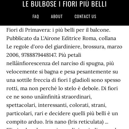
LE BULBOSE I FIORI PIÙ BELLI
FAQ
ABOUT
CONTACT US
Fiori di Primavera: i più belli per il balcone.
Pubblicato da L'Airone Editrice Roma, collana
Le regole d'oro del giardiniere, brossura, marzo
2006, 9788879448147. Più petali
nellâinfiorescenza del narciso di spugna, più
velocemente si bagna e pesa pesantemente su
una sottile freccia di fiori I gladioli sono spesso
rotti, ma non perché lo stelo è debole. Di fiori
ce ne sono unâinfinità straordinari,
spettacolari, interessanti, colorati, strani,
particolari, rari e decidere quelli più belli è un
compito arduo. Iris nano (Iris reticulata) ...