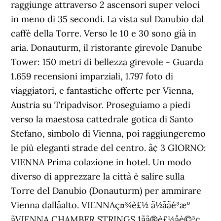
raggiunge attraverso 2 ascensori super veloci
in meno di 35 secondi. La vista sul Danubio dal
caffè della Torre. Verso le 10 e 30 sono già in
aria. Donauturm, il ristorante girevole Danube
Tower: 150 metri di bellezza girevole - Guarda
1.659 recensioni imparziali, 1.797 foto di
viaggiatori, e fantastiche offerte per Vienna,
Austria su Tripadvisor. Proseguiamo a piedi
verso la maestosa cattedrale gotica di Santo
Stefano, simbolo di Vienna, poi raggiungeremo
le più eleganti strade del centro. â¢ 3 GIORNO:
VIENNA Prima colazione in hotel. Un modo
diverso di apprezzare la città è salire sulla
Torre del Danubio (Donauturm) per ammirare
Vienna dallâalto. VIENNAç¤¾è£½ ã½ããé³æº
ãVIENNA CHAMBER STRINGS 1ãã®è£½åè©³ç