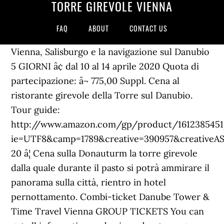
TORRE GIREVOLE VIENNA
FAQ
ABOUT
CONTACT US
Vienna, Salisburgo e la navigazione sul Danubio
5 GIORNI â¢ dal 10 al 14 aprile 2020 Quota di
partecipazione: â¬ 775,00 Suppl. Cena al
ristorante girevole della Torre sul Danubio.
Tour guide:
http://www.amazon.com/gp/product/1612385451/
ie=UTF8&camp=1789&creative=390957&creativeAS
20 â¦ Cena sulla Donauturm la torre girevole
dalla quale durante il pasto si potrà ammirare il
panorama sulla città, rientro in hotel
pernottamento. Combi-ticket Danube Tower &
Time Travel Vienna GROUP TICKETS You can