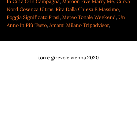
In Città O In Campagna
,
Maroon Five Marry Me
,
Curva
Nord Cosenza Ultras
,
Rita Dalla Chiesa E Massimo
,
Foggia Significato Frasi
,
Meteo Tonale Weekend
,
Un
Anno In Più Testo
,
Amami Milano Tripadvisor
,
torre girevole vienna 2020