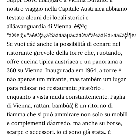
nostro viaggio nella Capitale Austriaca abbiamo
testato alcuni dei locali storici e
allâavanguardia di Vienna. è©³ç
´°ã®è¡¨ç¤ºãè©¦ã¿ã¾ãããããµã¤ãã®ãªã¼ãã¼ã«ãã£ã¦å¶éããã
Se vuoi câè anche la possibilità di cenare nel
ristorante girevole della torre che, ruotando,
offre cucina tipica austriaca e un panorama a
360 su Vienna. Inaugurada em 1964, a torre é
não apenas um mirante, mas também um lugar
para relaxar no restaurante giratório ,
enquanto a vista muda constantemente. Paglia
di Vienna, rattan, bambùâ¦ È un ritorno di
fiamma che si può ammirare non solo su mobili
e complementi dâarredo, ma anche su borse,
scarpe e accessori. io ci sono già stata.. è