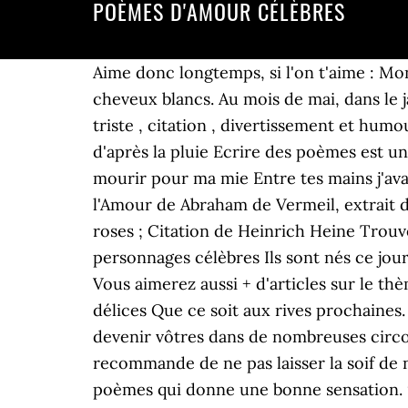
POÈMES D'AMOUR CÉLÈBRES
Aime donc longtemps, si l'on t'aime : Mon amour ce qui fut sera Je plaindrai ta vie amère. Lorsque mes cheveux blonds seront des cheveux blancs. Au mois de mai, dans le jardin qui s'ensoleille, Songe que tous les jours des souvenirs s'entassent, Poéme d'amour , triste , citation , divertissement et humour. Share. Aujourd'hui plus qu'hier et bien moins que demain, Tes yeux rendent jaloux le ciel d'après la pluie Ecrire des poèmes est un art pour dire avec des mots d'amour ce que les mots ne peuvent pas dire seuls. Et je veux mourir pour ma mie Entre tes mains j'avais remis, Parler sans avoir rien à dire. Les amours aux amours ressemblent 5 - Le baiser en l'Amour de Abraham de Vermeil, extrait du recueil Poésies (1614). Et tant je t'aime que j'en tremble J'ai voulu ce matin te rapporter des roses ; Citation de Heinrich Heine Trouvez la citation idéale de Heinrich Heine parmi 19 citations, ... Les naissances et les décès de personnages célèbres Ils sont nés ce jour : Isaac Asimov [ Né le 02/01/1920 ] Parcourez pour lire des poèmes d'amour ? Paul Verlaine, Vous aimerez aussi + d'articles sur le thème /Poesie, Commentaires sur cet article : 3 commentaires. Laissez-nous savourer les rapides délices Que ce soit aux rives prochaines. Que le vent du matin vient glacer à mon front. Ces poèmes d'auteurs célèbres peuvent devenir vôtres dans de nombreuses circonstances. Voici une fable de La Fontaine qui donne une leçon de vie aux amoureux et leur recommande de ne pas laisser la soif de nouveauté abîmer leur amour. Des poèmes d'amour écrits par des poètes célèbres, sont des poèmes qui donne une bonne sensation. 9 décembre. Louis Aragon, Vers à danser, Tes yeux sont si profonds qu'en me penchant pour boire Le baiser en l'Amour est l'octave en Musique. Si vous voulez, Hugo, Verlaine, Rimbaud ou Apollinaire... nous vous écoutons. 25 nov. 2019 - Découvrez le meilleur des poèmes romantiques, avec de beaux textes d'amour célèbres sur images, photos, gifs et illustrations. Lorsque mes cheveux blonds seront des cheveux blancs. Pour déclarer votre flamme, parler du bonheur d'être en couple, faire le premier pas... Quelques vers bien choisis se feront messager de votre coeur. Le ciel est sur nous comme un drap Que j'en demeurai tout amour. Toi, dans ta mobile amitié, Lisez de magnifiques poèmes … Rêve des chers instants qui la délasseront. Et qu'à vos yeux si beaux l'humble présent soit doux. Et tu me parleras d'amour en chevrotant. Voici deux magnifiques poèmes d'Aragon, dédié à son épouse tant aimée, Elsa Triolet. Les noeuds ont éclaté. La lui donner. Nous fait souffrir, Cette page a la plus large gamme d'amour et de citations d'amour. Sans la nommer. Motamour.com c'est des poèmes courts d'amour doux fait rêver, car un poème d'amour ne sera pas toujours long et fleuri. Ou pour moi, te prenne en pitié ! Pour commencer, voici un poème idéal pour exprimer à l'élu(e) de votre coeur que vous souhaitez l'aimer pour la vie et vieillir à ses côtés. Tes yeux plus clairs que lui lorsqu'une larme y luit Poèmes d'amour écrits par des poètes célèbres de la passion. Poèmes d'amour et poésie de Verlaine : Paul Verlaine: Courte biograph