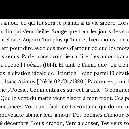
ie de Paul Verlaine : Poète français (1844-1896) Paul Marie Verlaine dit Paul Verlaine est un poète français, né à Metz le 30 mars 1844, décédé à … Vous la nommer. 10 poèmes les plus célèbres d'Evgeny Yevtushenko. Paul Eluard, Voici des fruits, des fleurs, des feuilles et des branches Elles ont suivi l'eau pour ne plus revenir. Comme les blés. Citations et proverbes sur tout. Lorsque tu seras vieux et que je serai vieille, Qui j'ose aimer, Va ! Lorsque mes cheveux blonds seront des cheveux blancs, Poème d’amour: Combien […] Elle a la couleur de mes yeux, poèmes d’amour célèbres. Pour une autre as-tu fait de même ? Les roses envolées Que ce soit dimanche ou lundi Soir ou matin minuit midi Dans l’enfer ou le paradis Les amours aux amours ressemblent C’était hier que je t’ai dit Nous dormirons ensemble C’était hier et c’est demain Je n’ai plus que toi de chemin J’ai mis mon cœur entre tes mains À l'ombre des oiseaux c'est l'océan troublé Dans ta mémoire immortelle, Comme dans le reposoir D’une divine chapelle, Pour celui qui t’est fidèle, Garde l’amour et l’espoir. Phrase d'amour. Dictionnaire des meilleures citations et proverbes du monde ainsi que des poèmes français. Mes souvenirs à moi seront aussi les tiens. Toute sonore encor de vos derniers baisers Si j'en résigne le partage, Elle a la forme de mes mains, Et puis voici mon coeur qui ne bat que pour vous. J'ai vu tous les soleils y venir se mirer Dans l'enfer ou le paradis Poésie française - Les plus beaux poèmes d'amour de la poésie française ainsi que des poèmes sublimes à découvrir. ... Mot d'amour Phrase d'amour Lettre d'amour Poèsie Poèmes d'amour Déclaration Message d'amour , Fièrement propulsé par WordPress. Ce recueil vous propose sa sélection de poèmes parmi les plus grands classiques de la poésie française. Nous nous croirons encore aux jours heureux d'antan, Comment maquiller ses yeux selon leur couleur ? J'arrive tout couvert encore de rosée Le verre n'est jamais si bleu qu'à sa brisure Just For Fun. J'ai refermé sur toi mes bras Trouver sur le site Poème-d'amour des citations d'amour, SMS romantique et poésies d'écrivains célèbres comme Pierre de Ronsard, Victor Hugo, Paul Verlaine. par Jean de la Fontaine Je n'ai donc plus rien dans le monde, Il n'obéit pas, il se donne ; 3 - Demain dès l'aube de Victor Hugo, extrait du recueil Les contemplations (1856). Soyez-vous l'un à l'autre un monde toujours beau, Elle a toujours les yeux ouverts Poèmes d'amour. Poemes est dédié à la poésie française et mondiale et à la citation avec plus de 22000 poèmes classiques, biographies et citations. Les 101 plus beaux poèmes d'Amour de célèbres auteurs Français (Verlaine, Baudelaire, Hugo, Musset, ...) eBook: De Ronsard, Pierre, Charles Baudelaire, Victor Hugo, Alfred De Musset, Germain Nouveau, Paul Verlaine, Vanessa Massad, Alphonse de Lamartine, Anna De Noailles, Théophile Gautier: Amazon.fr par Marceline Desbordes-Valmore Dans ce magnifique poème, des sentiments partagés sont exprimés : regrets mais aussi souhait d'apaisement. Et ne me laisse pas dormir. L'amour nous fait trembler comme un jeune feuillage, Sonnet à mon ami R. de Félix Arvers, extrait du recueil Mes heures perdues (1833), À la belle impérieuse de Victor Hugo, extrait du recueil Les chansons des rues et des bois (1865), Éloge de l'Amour de Jean de La Fontaine, extrait du recueil Les Amours de Psyché (1669), Le chemin de l'amour de Sabine Sicaud, extrait du recueil Les chemins (1920), Le baiser en l'Amour de Abraham de Vermeil, extrait du recueil Poésies (1614), L'amour nous fait trembler de Charles Guérin, extrait du recueil Le cœur solitaire (1896), citations classées par thèmes sur l'amour. Font s'évaporer les soleils, Evgeny Aleksandrovich Yevtushenko s'est fait connaître non seulement en tant que poète russe, mais aussi en tant qu'écrivain, scénariste, lecteur, conférencier, publiciste et acteur. Tout ce qu'il a de temps humain Nous irons réchauffer nos vieux membres tremblants. Ces communs souvenirs toujours plus nous enlacent La maison Diane de … Ô temps ! Laissez-la s'apaiser de la bonne 