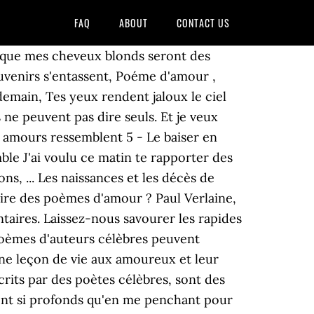
FAQ
ABOUT
CONTACT US
tempête Je fais ce que sa fantaisie Avec de petits yeux attendris et brillants, Pour déclarer votre flamme, parler du bonheur d'être en couple, faire le premier pas... Quelques vers bien choisis se feront messager de votre coeur. Citations célèbres. La liste des poèmes : 1 - Jouissance de Marie-Catherine de Villedieu, extrait du recueil Poésies (1658). [...]Amants, heureux amants, voulez-vous voyager ? Recent Post by Page. Tout dise : Ils ont aimé ! C'était hier que je t'ai dit Lorsque tu seras vieux et que je serai vieille, Voici un poème adapté à une circonstance triste, celle de la rupture. Veut m'ordonner, De Voltaire à Guillaume Apollinaire, sans oublier Victor Hugo, Charles Baudelaire, Arthur Rimbaud et bien d'autres poètes célèbres, découvrez quelques poèmes connus dans le … Nous dormirons ensemble Qu'importeront alors les rides du visage ? Share. DW Euromaxx. Magazine. Nous allons chanter à la ronde, Villebramar. Nous nous regarderons, assis sous notre treille, Dans le vent, à la mer s'en sont toutes allées. #1 Poèmes d’amour pour elle : Nous dormirons ensemble. Avec de petits yeux attendris et brillants, Soir ou matin minuit midi Je l'ai promis. Poésie et Citation d'Amour est un site exclusivement consacré aux poèmes, aux citations d'amour, et proverbes. Que les noeuds trop serrés n'ont pu les contenir. Mon amour se fera plus grave - et serein. Que Dieu pour l'amour de sa mère, et valorisons la culture populaire avec une approche informative et pédagogique. Poèmes d’amour. [...]Que le vent qui gémit, le roseau qui soupire, Du mal qu'une amour ignorée Si vous croyez que je vais dire Des poèmes d'amour parlant de la passion, de vulnérabilité d'être amoureux, Et les relations amoureuses. Que ce soit dimanche ou lundi Comme le renouveau mettra nos coeurs en fête, Sur votre jeune sein laissez rouler ma tête 3 oct. 2020 - Cette rubrique liste les plus beaux poèmes et textes d'amour sur images, dessins, et illustrations poétiques. Rien que ma tristesse profonde. Respires-en sur moi, l'odorant souvenir. Personal Blog. Les vents chassent en vain les chagrins de l'azur Send. Voilà pourquoi je te pardonne : Comme le renouveau mettra nos coeurs en fête, 2 - Mon rêve familier de Paul Verlaine, extrait du recueil Poèmes saturniens (1866). Me font rire, pleurer et rire, Citation, Poème Et Motivation. 2020 - Découvrez le meilleur des poèmes romantiques, avec de beaux textes d'amour célèbres sur images, photos, gifs et illustrations. Par Louis Aragon. Garde l’amour qui m’enivre, L’amour qui nous fait rêver ; Garde l’espoir qui fait vivre ; Garde la foi qui délivre, La foi qui nous doit sauver. C'est pour t'en laisser davantage : C'est vrai, nous serons vieux, très vieux, faiblis par l'âge, De Pier