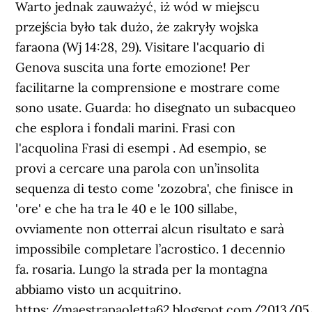
Warto jednak zauważyć, iż wód w miejscu
przejścia było tak dużo, że zakryły wojska
faraona (Wj 14:28, 29). Visitare l'acquario di
Genova suscita una forte emozione! Per
facilitarne la comprensione e mostrare come
sono usate. Guarda: ho disegnato un subacqueo
che esplora i fondali marini. Frasi con
l'acquolina Frasi di esempi . Ad esempio, se
provi a cercare una parola con un’insolita
sequenza di testo come 'zozobra', che finisce in
'ore' e che ha tra le 40 e le 100 sillabe,
ovviamente non otterrai alcun risultato e sarà
impossibile completare l’acrostico. 1 decennio
fa. rosaria. Lungo la strada per la montagna
abbiamo visto un acquitrino.
https://maestrapaoletta62.blogspot.com/2013/0