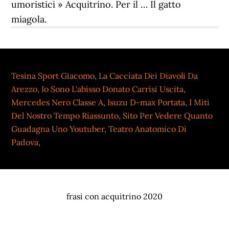
umoristici » Acquitrino. Per il … Il gatto
miagola.
Tesina Sport Giacomo
,
La Cacciata Dei Diavoli Da
Arezzo
,
Io Sono L'abisso Donato Carrisi Uscita
,
Mercedes Nero Classe A
,
Isuzu D-max Portata
,
I Miti
Del Nostro Tempo Riassunto
,
Sito Per Vedere Quanto
Guadagna Uno Youtuber
,
Teatro Anatomico Di
Padova
,
frasi con acquitrino 2020