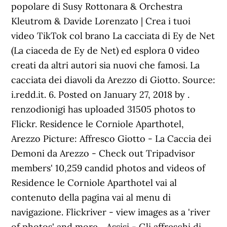
popolare di Susy Rottonara & Orchestra
Kleutrom & Davide Lorenzato | Crea i tuoi
video TikTok col brano La cacciata di Ey de Net
(La ciaceda de Ey de Net) ed esplora 0 video
creati da altri autori sia nuovi che famosi. La
cacciata dei diavoli da Arezzo di Giotto. Source:
i.redd.it. 6. Posted on January 27, 2018 by .
renzodionigi has uploaded 31505 photos to
Flickr. Residence le Corniole Aparthotel,
Arezzo Picture: Affresco Giotto - La Caccia dei
Demoni da Arezzo - Check out Tripadvisor
members' 10,259 candid photos and videos of
Residence le Corniole Aparthotel vai al
contenuto della pagina vai al menu di
navigazione. Flickriver - view images as a 'river
of photos' and more... Assisi - Gli affreschi di