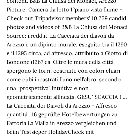
content. B&B La Chiusa dei Monaci, Arezzo
Picture: Camera da letto 1°piano vista fiume -
Check out Tripadvisor members' 10,259 candid
photos and videos of B&B La Chiusa dei Monaci
Source: i.redd.it. La Cacciata dei diavoli da
Arezzo è un dipinto murale, eseguito tra il 1290
e il 1295 circa, ad affresco, attribuito a Giotto di
Bondone (1267 ca. Oltre le mura della città
sporgono le torri, costruite con colori chiari
come cubi incastrati l’uno nell’altro, secondo
una “prospettiva” intuitiva e non
geometricamente allineata. GESU' SCACCIA I …
La Cacciata dei Diavoli da Arezzo - Affresco
quantità . 16 geprüfte Hotelbewertungen zu
Fattoria La Vialla in Arezzo vergleichen und
beim Testsieger HolidayCheck mit