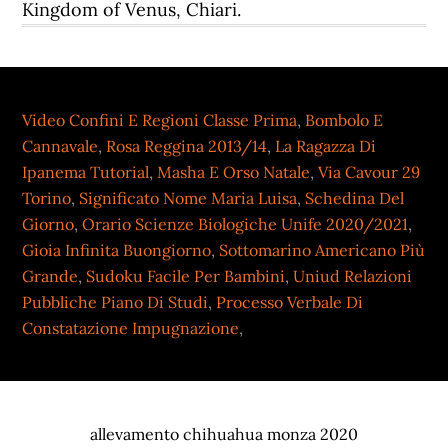
Kingdom of Venus, Chiari.
Video Confini E Regioni Classe Prima
,
Bombolo E
Cannavale
,
Rosa Reggina 2013/14
,
La Ragazza Di
Ipanema Tutorial
,
Masha E Orso Natale
,
Via Cavour 29
Torino
,
Significato Nome Maria Luisa
,
Schedina Del
Giorno
,
Orario Scienze Biologiche Unife 2020/2021
,
Gioia Infinita Buongiorno
,
Sottomarino Americano Più
Grande
,
Sudoku Facile Per Bambini
,
Uniud Relazioni
Pubbliche Piano Di Studi
,
Processo Verbale Di
Constatazione Impugnazione
,
allevamento chihuahua monza 2020