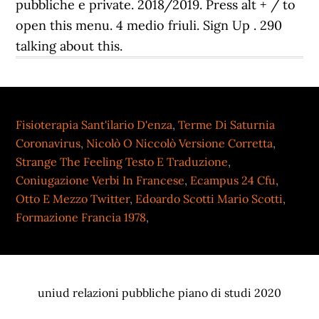
Fisioterapia Sant'ilario D'enza
,
Terme Di Saturnia
Coronavirus
,
Nicolò O Niccolò Versione Corretta
,
Strange The Feeling Testo E Traduzione
,
Coniugazione Verbi In Francese
,
Ecampus 24 Cfu
,
Otto E Mezzo Twitter
,
Edoardo Scotti Mario Scotti
,
Formazione Francia 1978
,
uniud relazioni pubbliche piano di studi 2020