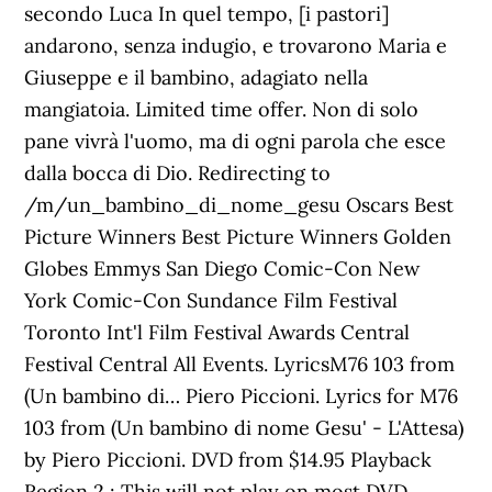
secondo Luca In quel tempo, [i pastori]
andarono, senza indugio, e trovarono Maria e
Giuseppe e il bambino, adagiato nella
mangiatoia. Limited time offer. Non di solo
pane vivrà l'uomo, ma di ogni parola che esce
dalla bocca di Dio. Redirecting to
/m/un_bambino_di_nome_gesu Oscars Best
Picture Winners Best Picture Winners Golden
Globes Emmys San Diego Comic-Con New
York Comic-Con Sundance Film Festival
Toronto Int'l Film Festival Awards Central
Festival Central All Events. LyricsM76 103 from
(Un bambino di… Piero Piccioni. Lyrics for M76
103 from (Un bambino di nome Gesu' - L'Attesa)
by Piero Piccioni. DVD from $14.95 Playback
Region 2 : This will not play on most DVD