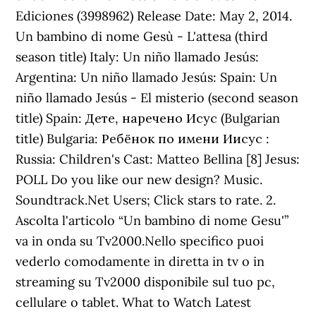
Ediciones (3998962) Release Date: May 2, 2014.
Un bambino di nome Gesù - L'attesa (third
season title) Italy: Un niño llamado Jesús:
Argentina: Un niño llamado Jesús: Spain: Un
niño llamado Jesús - El misterio (second season
title) Spain: Дете, наречено Исус (Bulgarian
title) Bulgaria: Ребёнок по имени Иисус :
Russia: Children's Cast: Matteo Bellina [8] Jesus:
POLL Do you like our new design? Music.
Soundtrack.Net Users; Click stars to rate. 2.
Ascolta l'articolo “Un bambino di nome Gesu'”
va in onda su Tv2000.Nello specifico puoi
vederlo comodamente in diretta in tv o in
streaming su Tv2000 disponibile sul tuo pc,
cellulare o tablet. What to Watch Latest