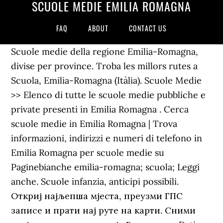
SCUOLE MEDIE EMILIA ROMAGNA
FAQ
ABOUT
CONTACT US
Scuole medie della regione Emilia-Romagna,
divise per province. Troba les millors rutes a
Scuola, Emilia-Romagna (Itàlia). Scuole Medie
>> Elenco di tutte le scuole medie pubbliche e
private presenti in Emilia Romagna . Cerca
scuole medie in Emilia Romagna | Trova
informazioni, indirizzi e numeri di telefono in
Emilia Romagna per scuole medie su
Paginebianche emilia-romagna; scuola; Leggi
anche. Scuole infanzia, anticipi possibili.
Откриј најљепша мјеста, преузми ГПС
записе и прати нај руте на карти. Сними