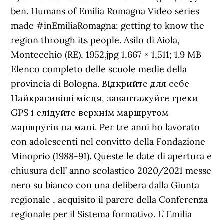
ben. Humans of Emilia Romagna Video series
made #inEmiliaRomagna: getting to know the
region through its people. Asilo di Aiola,
Montecchio (RE), 1952.jpg 1,667 × 1,511; 1.9 MB
Elenco completo delle scuole medie della
provincia di Bologna. Відкрийте для себе
Найкрасивіші місця, завантажуйте треки
GPS і слідуйте верхнім маршрутом
маршрутів на мапі. Per tre anni ho lavorato
con adolescenti nel convitto della Fondazione
Minoprio (1988-91). Queste le date di apertura e
chiusura dell’ anno scolastico 2020/2021 messe
nero su bianco con una delibera dalla Giunta
regionale , acquisito il parere della Conferenza
regionale per il Sistema formativo. L’ Emilia