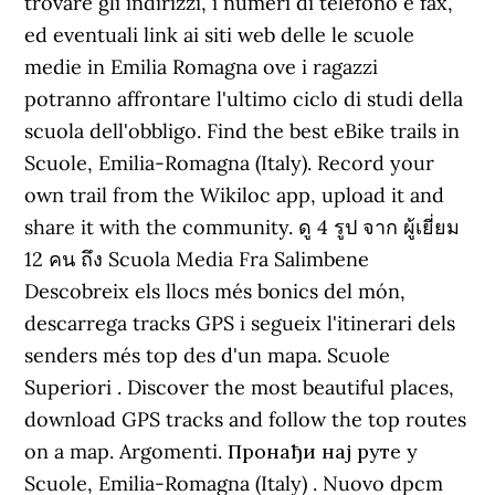
trovare gli indirizzi, i numeri di telefono e fax,
ed eventuali link ai siti web delle le scuole
medie in Emilia Romagna ove i ragazzi
potranno affrontare l'ultimo ciclo di studi della
scuola dell'obbligo. Find the best eBike trails in
Scuole, Emilia-Romagna (Italy). Record your
own trail from the Wikiloc app, upload it and
share it with the community. ดู 4 รูป จาก ผู้เยี่ยม
12 คน ถึง Scuola Media Fra Salimbene
Descobreix els llocs més bonics del món,
descarrega tracks GPS i segueix l'itinerari dels
senders més top des d'un mapa. Scuole
Superiori . Discover the most beautiful places,
download GPS tracks and follow the top routes
on a map. Argomenti. Пронађи нај руте у
Scuole, Emilia-Romagna (Italy) . Nuovo dpcm