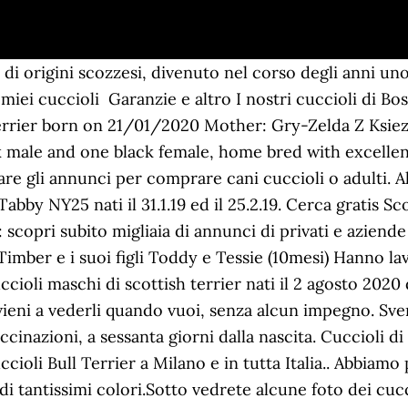
ere informato via email di ogni nuova cucciolata della tua razza preferita. Cerchi cuccioli di jack russel in regalo o in vendita? A 50 km da Brescia. Vendita cuccioli Scottish Terrier . Quella dello Scottish Terrier è una delle razze più popolari al mondo, e non deve quindi stupire che i suoi cuccioli siano diffusissimi e tanto amati dagli appassionati del mondo canino. Il nostro allevamento è titolare dell’affisso ENCI/FCI “Casa dei Wescot” perché tutti i nostri cuccioli nascono in casa dove, con estrema trepidazione e ansia, tutti i membri della famiglia li aspettano. Carmignano (Prato) il 05/12/2020: Salve, vendo un bellissimo cucciolo di Scottish Terrier. Sotto vedrete alcune foto di alcuni cuccioli di Boston Terrier disponibili per la vendita. At Scottish Adoption we focus exclusively on delivering high quality, innovative services to all affected by adoption in Scotland and further afield. Se non riesci a trovare il cucciolo dei tuoi sogni qui, sfoglia la nostra lista di allevatori e contatta uno degli Boston Terrier allevatori con cui abbiamo il piacere di lavorare. The Scottish Terrier is the best known and possibly oldest of the Highland terriers. It has a compact, strong body; short legs, pricked ears and naturally erect tail. Trovati 0 Annunci scottish terrier regalo, cani taglia media in vendita, cuccioli di scottish terrier da Privati e Allevamenti. Visita eBay per trovare una vasta selezione di {westie scottish terrier}. ... eccezionali cuccioli di Jack Russell Terrier di altissima genealogia, con Pedigree ENCI, ogni pratica. Scopri le migliori offerte, subito a casa, in tutta sicurezza. Allevamento West Highland White Terrier, Allevamento Westie, Allevamento Westy, Allevamento Barboncini Toy, Allevamento Volpini Spitz Pomerania, Allevamento Yorkshire, Allevamento Shih-Tzu, Allevamento Maltesi, Allevamento Carlino, Allevamento Chihuahua. British Shorthair e Scottish Fold 1000 € L'aquila, 06/05/2019: Scottish Fold femmina in vendita a Avezzano (AQ) e in tutta Italia da privato. Ci sono 93 offerte di Scottish in vendita da allevamenti, negozi, canili, privati, fra le quali trovare quella ideale per te. I cuccioli saranno ceduti con sverminazione, vaccinazione completa e pedigree a partire dal 10 ottobre 2020 Allevamento Westie & Scottish Terrier Alleviamo con passione e professionalità West Highland White Terrier e Scottish Terrier da circa 15 anni . Vendita Airedale Terrier. Tutti i cuccioli sono in ottima salute. Annunci di cuccioli in vendita da parte di privati e allevatori. Expodog seleziona i migliori allevamenti di cani italiani garantiti 100%. Cerchi un cucciolo di alta genealogia in vendita? Vendita Cuccioli di Jack Russell: beautifuljak è un allevamento riconosciuto enci e fci, per la selezione del jack russell terrier. Aggiornato il: 02/01/2021. Alleviamo con passione e professionalità West Highland White Terrier e Scottish Terrier da circa 15 anni. I cuccioli, con Pedigree Enci/Fci, sono visibili direttamente dall … Cuccioli di scottish terrier Cuccioli di SCOTTISH TERRIER nati da genitori sani. Se vuoi approfondire, inoltre, trovi moltissimi articoli su cani e cuccioli.Nell'ultimo anno si sono registrati 29242 utenti. Origini Lo Scottish Terrier è anche denominato Aberdeen Terrier o Scottie. Cani in adozione e regalo cuccioli di tutte le taglie Visita eBay per trovare una vasta selezione di scottish terrier. Da sempre appassionata di Terrier, sono sostenitrice di un Allevamento etico, serio e responsabile volto ad ottenere cuccioli sani, tipici e di buon carattere. Allevamento dei Piccoli Lord - Allevamento cuccioli Arezzo, Perugia, Firenze, Siena. Its face should wear a keen, sharp and active expression. It is a strong, active and surprisingly agile dog. Se non lo trovi imposta un avviso per ogni nuovo annuncio con queste caratteristiche! Trova cuccioli subito su AnimaleAmico Vendita Cuccioli di West Highland: l’allevamento “del giardino delle