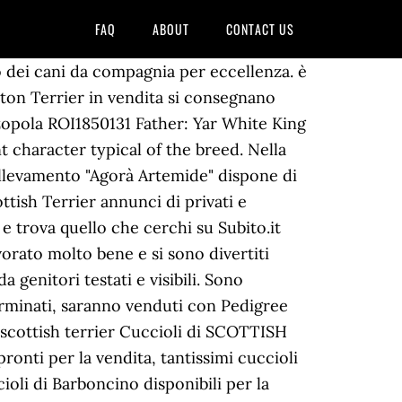
FAQ
ABOUT
CONTACT US
 fiabe” dispone occasionalmente di cuccioli di west highland white terrier.i nostri cuccioli nascono e crescono felici in un ambiente ricco di stimoli e di persone. cuccioli maschi e femmina west higland white terrier nati il 10/1 e disponibili dopo il 10/3 con due vaccinazioni,microchip inserito,pedigree,contratto di compravendita e garanzia,genitori visibi... Vendita (cani taglia piccola) Scoprili su Puppies.com tanti animali come Subito.it e kijiji.it I migliori annunci di Cani di taglia Piccola da Adottare in Italia. Allevo per passione con pochi cani, in famiglia, una sola razza: lo Scottish Terrier, un cane signorile ma anche rustico dal grande carattere. Scoprili su Puppies.com tanti animali come Subito.it e kijiji.it I nostri cuccioli sono affettuosi, giocherelloni, teneri e vivaci, venite a vederli, senza alcun impegno. E’ una razza disponibile solo su prenotazione, in quanto non viene allevata direttamente nel nostro centro cinofilo. Sverminati, saranno venduti con Pedigree Roi, Microchip e libretto sanitario con vaccinazioni, a sessanta giorni dalla nascita. Clicca qui per maggiori informazioni sulla prenotazione di un cucciolo di Airedale Terrier. Scottish Terrier . Siamo un piccolo allevamento amatoriale che alleva i suoi cuccioli in casa, per questo sono affettuosi e giocherelloni. Vendita cani e cuccioli. We have supported many families through their experiences of adoption and we have invited some of them to share their experiences with you. Il piccolo ha un ottima genealogia e sarà disponibile verso i primi di Dicembre. Bellissime cucciolate di Jack Russell Terrier a Pelo Corto, Broken e Ruvido, sono disponibili in allevamento riconosciuto Enci. I cuccioli verranno ceduti con microchip, vaccinazioni, sverminazione regolare documentazione Enci. E’ una razza le cui origini sono ritenute molto antiche. vengono consegnati con pedigree, m.chip, regolarmente vaccinati e sverminati. Una volta deciso che è lei la prediletta, difficile convincerli a cambiare amore, e riconoscono un solo padrone. 998 allevamenti Italiani hanno pubblicato 330 annunci di vendita cuccioli con Pedigree di alta genealogia. Di certo si sa che questo nobile cane Scozzese fu inizialmente selezionato per la caccia da tana data la sua conformazione da non confondere con il … Stories. Sei nel posto giusto! I cuccioli in vendita non devono mai avere meno di due mesi di vita: segnalaci chi cerca di vendere cuccioli più piccoli. Tutti i nostri cuccioli di Scottish Terrier saranno ceduti dopo un’attenta selezione dei futuri proprietari e solo dopo 60 giorni di vita con profilassi antiparassitarie, microchip identificativo, n. 2 vaccinazioni, libretto sanitario, certificato di buona salute, contratto di cessione, copie dei pedigree dei genitori, pedigree Italiano ENCI/FCI, guida al cucciolo. I cuccioli dello Scottish Terrier hanno da subito un carattere molto forte ed è facile che si affezionino alla persona che per prima presta loro più attenzione nel primo periodo di vita. Ci so