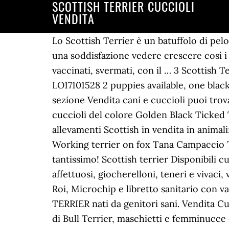
SCOTTISH TERRIER CUCCIOLI
VENDITA
Lo Scottish Terrier è un batuffolo di pelo di origini scozzesi, divenuto nel corso degli anni uno dei cani da compagnia per eccellenza. è una soddisfazione vedere crescere così i miei cuccioli ️ Garanzie e altro I nostri cuccioli di Boston Terrier in vendita si consegnano vaccinati, svermati, con il … 3 Scottish Terrier born on 21/01/2020 Mother: Gry-Zelda Z Ksiezopola ROI1850131 Father: Yar White King LO17101528 2 puppies available, one black male and one black female, home bred with excellent character typical of the breed. Nella sezione Vendita cani e cuccioli puoi trovare gli annunci per comprare cani cuccioli o adulti. Allevamento "Agorà Artemide" dispone di cuccioli del colore Golden Black Ticked Tabby NY25 nati il 31.1.19 ed il 25.2.19. Cerca gratis Scottish Terrier annunci di privati e allevamenti Scottish in vendita in animali: scopri subito migliaia di annunci di privati e aziende e trova quello che cerchi su Subito.it Working terrier on fox Tana Campaccio Timber e i suoi figli Toddy e Tessie (10mesi) Hanno lavorato molto bene e si sono divertiti tantissimo! Scottish terrier Disponibili cuccioli maschi di scottish terrier nati il 2 agosto 2020 da genitori testati e visibili. Sono affettuosi, giocherelloni, teneri e vivaci, vieni a vederli quando vuoi, senza alcun impegno. Sverminati, saranno venduti con Pedigree Roi, Microchip e libretto sanitario con vaccinazioni, a sessanta giorni dalla nascita. Cuccioli di scottish terrier Cuccioli di SCOTTISH TERRIER nati da genitori sani. Vendita Cuccioli Bull Terrier a Milano e in tutta Italia.. Abbiamo pronti per la vendita, tantissimi cuccioli di Bull Terrier, maschietti e femminucce di tantissimi colori.Sotto vedrete alcune foto dei cuccioli di Barboncino disponibili per la vendita. Su Wuuff tutti i cuccioli in vendita vengono cresciuti da allevatori con esperienza che si concentrano su tre pilastri che sono qualità, salute e amore per i loro cani. Fra i cani di razza di taglia media possiamo assicurarvi la vendita di cuccioli delle seguenti razze: AKITA INU AMERICAN STAFFORDSHIRE BARBONE BASSETT HOUND BEAGLE BORDER COLLIE BOSTON TERRIER BOULEDOGUE FRANCESE BOXER BRACCO TEDESCO BRACCO BULL TERRIER MINI BULLDOG INGLESE CHOW CHOW COCKER DALMATA GOLDEN RETRIVER LABRADOR LEVRIERO INGLESE SCHNAUZER SCOTTISH TERRIER … Al momento non ci sono nuovi cuccioli di razza Scottish Terrier. Tutti i cuccioli sono in ottima salute. Ci sono 7 Annunci munchkin regalo, gatti pelo corto in vendita, cuccioli di munchkin da Privati e Allevamenti. Ci occupiamo della selezione di questa razza acquistando cuccioli di Airedale Terrier in tutta Europa. Trova tra 2 annunci di Scottish Terrier In Vendita in vendita o regalo su Animali24. Jack Russell (Russel) Cuccioli con Pedigree - Allevamento. Scopri le migliori offerte, subito a casa, in tutta sicurezza. Ne abbiamo trovati 24 in regalo a Brescia Brescia - Brescia, piccoli e teneri cuccioli di razza jack russel. Prova a effettuare la ricerca cambiando i parametri oppure iscriviti al servizio Avvisacuccioli per ess