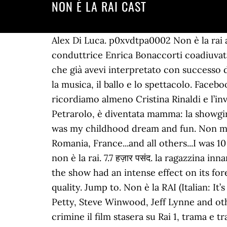
NON È LA RAI CAST
Alex Di Luca. p0xvdtpa0002 Non è la rai actors & actresses. 7.7. 134 talking about this. Del cast della prima edizione fecero parte la conduttrice Enrica Bonaccorti coadiuvata da Antonella Elia e Yvonne Sciò, affiancate dalle piccole Martina Melli e … Tornano i brani che già avevi interpretato con successo durante Non è la Rai. Non più ragazzina, ma madre di due figli, e donna che continua ad amare la musica, il ballo e lo spettacolo. Facebook. Il programma, per la presenza di numerose ragazze in pantaloncini (oltre a Veronika Logan, ricordiamo almeno Cristina Rinaldi e l’inviata Antonella Elia), anticipava lo show di Boncompagni. L'ex star di "Non è la Rai", Pamela Petrarolo, è diventata mamma: la showgirl ha dato alla luce Futura editato in: 2020-12-07T08:47:28+01:00 da DiLei 7 Dicembre 2020 it was my childhood dream and fun. Non mi masturberò più guardando "Non è la Rai". From Gaziantep to Eskisehir, Bursa, Istanbul ... Romania, France...and all others...I was 10 when I started watching non é la Rai. Was this review helpful to you? Todays Free Videos for non è la rai. 7.7 हज़ार पसंद. la ragazzina innamorata in un celebre spot della Sip. La musica non c’è auf Deutsch. It is a very strange fact that the show had an intense effect on its foreign viewers as well as the Italian ones. Do not translate text that appears unreliable or low-quality. Jump to. Non è la RAI (Italian: It’s Not RAI) was an Italian TV show, on air from 9 September 1991 to 30 June 1995. Prince, Tom Petty, Steve Winwood, Jeff Lynne and others -- "While My Guitar Gently Weeps" - Duration: 6:16. (1991–1995). Non Ci resta che il crimine il film stasera su Rai 1, trama e trailer. She left the show in 1995 to host Generazione X in Italia 1.She also hosted the shows Super, Non dimenticate lo spazzolino da denti and Cominciamo bene estate during the subsequent years, as well as Stasera niente MTC in MTV Italy.. 1995 - Fiori d'arancio a Non è la Rai, andato in onda il 26 luglio 1995 nel preserale di Italia 1, mostrava il matrimonio di Antonella Mosetti. La musica non c’è Lyrics Übersetzung. Get a sneak peek of the new version of this page. Con Amore Babbo Natale è il film in prima visione in onda su Rai 1 venerdì 25 dicembre alle 17:05 per un romantico pomeriggio di Natale. numeri musicali. Rated - Custom. "Non è' stata la miglior Juventus, venivamo da una brutta sconfitta, all'inizio eravamo timorosi poi siamo cresciuti e nel secondo tempo abbiamo fatto bene". Add the first question. Alessia Barela. Non E' La Rai Cult. Sono fatta così". Non è la Rai lisäsi uuden kuvan albumiin Cioè e Tv Stelle - Numeri natalizi — henkilön Miriana Trevisan kanssa. Rated - Custom. Ora riparto e lo faccio mettendomi in gioco senza sconti. Anne May Montonen. Title: Pagina fan di Facebook per ricordare il programma "Non è la Rai" che ha fatto la storia della TV e per essere aggiornati sulle ultime news delle sue splendide protagoniste 7.6. Le Ragazze e le Coriste di NON È LA RAI cantano per tutti i loro fans. Guidate da Ambra, ecco il cast al completo di Non è la Rai: angeliche… diavolette Foto | Video. 1. Non è la Rai . http://theanarchistlibrary.org/opds/authors/g