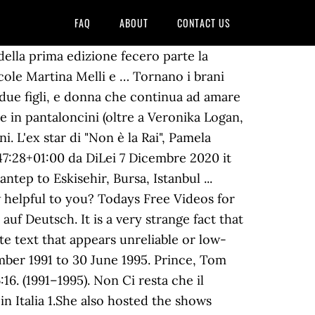
FAQ
ABOUT
CONTACT US
 cast.Stanchi di attendere il ritorno di Lisa Marcelli ed Enrico Vinci? With Ambra Angiolini, Paolo Bonolis, Enrica Bonaccorti, Pamela Petrarolo. "Non è la Rai" è una proprietà R.T.I. I dischi compilation sono editi da R.T.I. Television beginnings and music career. Yesterday at 1:00 AM. Durante la seconda edizione di “Non è la Rai” è apparso davanti alle telecamere per intervistare Riccardo Rossi nei panni di Cenerentola. Non è la RAI (Italia 1, 1993–1995) Fiori d'arancio a Non è la RAI (Italia 1, 1995) Ciao Darwin (Canale 5, 1998) Paperissima Sprint (Canale 5, 2001) Quelli che... aspettano (Rai 2, 2001–2002) Casa Raiuno (Rai 1, 2002–2003) Compagni di squola (Rai 1, 2004) La domenica del villaggio (Retequattro, 2004) Sipario del TG4 (Retequattro, 2005) Actors tagged as 'Non è la rai' by the Listal community. Questo non è un sito web ufficiale, non è affiliato in alcun modo con Mediaset e nessun compenso viene ricevuto per il lavoro svolto. Ecco le Ragazze di Non è la Rai ieri e oggi a confronto! ), (Le ragazze di Non è la Rai durante la sigla. 2 of 3 people found this review helpful. Di nuovo insieme in sala di incisione a 25 anni dalla prima puntata su Canale 5. 23 Rated: 3. Quel che è stato, bellissimo, è passato. Arianna Governatori. La protagonista non è un personaggio famoso. 7,8 t. tykkäystä. Questo non è un sito web ufficiale, non è affiliato in alcun modo con Mediaset e nessun compenso viene ricevuto per il lavoro svolto. I diritti di tutti i testi appartengono ai relativi autori. Cast completo. This FAQ is empty. Sort by: Tag popularity - Top Rated - Top Rated Popular - Recently rated - Date Added. È stato creato con lo scopo di informare e mantenere vivo il ricordo della trasmissione "Non è la Rai", senza alcuna intenzione di danneggiare od offendere Mediaset e l'immagine di coloro che vi hanno partecipato. Mosetti debuted in 1993 acting in the movie Le donne non vogliono più, directed by Pino Quartullo.In September of the same year started working in Non è la RAI, an afternoon show aired by Italia 1 where she danced and sang with other girls. Pagina fan di Facebook per ricordare il programma "Non è la Rai" che ha fatto la storia della TV e per essere aggiornati sulle ultime news delle sue splendide protagoniste ... Self - Host (1992-1994) unknown episodes. The content may be downloaded for only personal non-commercial use. Ospite anche Luca Argentero con la compagna Cristina Marino, Torna anche nel 2020 il talent show con Maria De Filippi. Erano state scelte una per una da Gianni Boncompagni. Non è la Rai è stato un programma televisivo italiano ideato da Gianni Boncompagni e Irene Ghergo e diretto dallo stesso Boncompagni, andato in onda dal 9 set