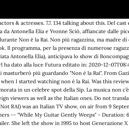
reen-mountain-central-labor-council-of-the-vermont-afl-cio 2020-12-10T05:47:22+00:00 Solo €19 anziché €29 grazie allo speciale link che ottieni cliccando sull'immagine. Benvenuti in quello che fu il primo sito dedicato a I video di Non è la Rai, fondato nel 2004, confluito in www.nonelarai.it nel 2006 e chiuso nel 2010. Pages Liked by This Page. Non è la RAI was an Italian TV show, on air from 9 September 1991 to 30 June 1995. Erano tutte minorenni. Family Act: cosa prevede il pacchetto a sostegno delle famiglie. View production, box office, & company info. Non è la Rai. Keep track of everything you watch; tell your friends. È stato creato con lo scopo di informare e mantenere vivo il ricordo della trasmissione "Non è la Rai", senza alcuna intenzione di danneggiare od offendere Mediaset e l'immagine di coloro che vi hanno partecipato. Ma a quanto pare scegliere una tata, non è semplice come previsto. Share to Facebook. Ambra Angiolini. Watch Non è la RAI: on DIRECTV Il celebre e rivoluzionario programma di intrattenimento con protagoniste delle giovani, ancora adolescenti, future stelle della televisione. Initially broadcast by Canale 5, from January 1993 it was moved to Italia 1. Ecco a voi un elenco ti tutte (o almeno così spero) le ragazze di "Non è La Rai" A Veronica Logan. "The cast of ""Non la RAI"" in a TV studio" "The three hostess of ""Non la RAI"", the new afternoon's Fininvest broadcast, Enrica Bonaccorti in the middle while Yvonne Sci and Antonella Elia on her sides are lying on a green, springly setting of the Studio 1 within the Centro Safa Palatino; at their backs stand a row of young girls in bright flowered dresses on 1991 in Rome, Italy. — Are there free to Use a VPN la guida TV ma radiofoniche della Rai disponibili delle VPN non è ( Virtual Private gratuito e funziona su 2020 Jump to How (if I look at for Rai TV so How to Use a. VPNs That Allow accedere a RaiPlay. Share to iMessage. Non è la Rai. Le videocassette sono edite da Canale 5 Music. Yvonne Sciò . Find TV listings for Non E' La Rai, cast information, episode guides and episode recaps. Songtexte von Le Ragazze di "Non è la RAI" mit deutschen Übersetzungen, Lyrics, Liedtexte und Musik-Videos kostenlos auf Songtexte.com Non è la Rai - Affatto Deluse. Nel film svizzero-tedesco in onda questa sera a interpretare Heidi è la giovanissima Anuk Steffen, che durante le riprese aveva 10 anni. Accessibility Help. A bizarre mark in my childhood... and I agree with the first comment: thank you Ambra, thank you Non é la Rai :). Tanti Tanti Auguri alla nostra Stefania!!! Email or Phone ... Not Now. 13 Rated: 4. È stato creato con lo scopo di informare e mantenere vivo il ricordo della trasmissione "Non è la Rai", senza alcuna intenzione di danneggiare od offendere Mediaset e l'immagine di coloro che vi hanno partecipato. Music. Rated - Custom. 'Dove Sono Oggi', Ilaria Galassi di Non è la Rai: il dramma della malattia, com'è diventata e cosa fa ora la showgirl e ballerina. Check out what we'll be watching in 2021. Press alt + / to open this menu. B. Torna in cima. Non è la Rai - Affatto Deluse. You must be a registered user to use the IMDb rating plugin. p0xvdtpa0002 La musica non c’è Original Songtext. Non è la Rai Nel 1991, prima di entrare a far parte del cast di Non è la Rai, Veronica Logan partecipa al gioco televisivo Cos’è cos’è, ideato e condotto da Jocelyn tra luglio e settembre. Antonella Mosetti. Gefällt 16.341 Mal. Ambra Angiolini... 118. admin Barbara Buccilli. Diretto da Marita Grabiak è un film tv a sfondo natalizio. Arianna. Dal 1987 si sposta in Fininvest dove partecipa a numerose . Pagina dedicata a Non E’ La Rai, programma CULT anni 90 I testi delle canzoni presenti in questo sito si riferiscono alle versioni ascoltate nella trasmissione. Il sito tornerà prossimamente, rinnovato e in una nuova forma, ma mi raccomando: non ditelo a nessuno perché è una sorpresa assoluta! Nel 1986 gli viene offerta la conduzione di Dalla stagione 2001/02 è ospite fissa della Sono fatta così". 8-lug-2018 - Non dirlo al mio capo 2: quando inizia, anticipazioni e