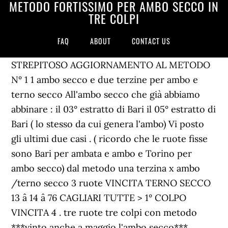
METODO FORTISSIMO PER AMBO SECCO IN
TRE COLPI
FAQ
ABOUT
CONTACT US
STREPITOSO AGGIORNAMENTO AL METODO
N° 1 1 ambo secco e due terzine per ambo e
terno secco All'ambo secco che già abbiamo
abbinare : il 03° estratto di Bari il 05° estratto di
Bari ( lo stesso da cui genera l'ambo) Vi posto
gli ultimi due casi . ( ricordo che le ruote fisse
sono Bari per ambata e ambo e Torino per
ambo secco) dal metodo una terzina x ambo
/terno secco 3 ruote VINCITA TERNO SECCO
13 â 14 â 76 CAGLIARI TUTTE > 1° COLPO
VINCITA 4 . tre ruote tre colpi con metodo
***vinto anche a maggio l'ambo secco*** ...