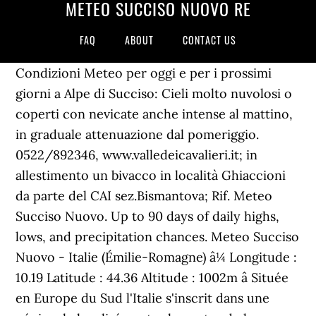
METEO SUCCISO NUOVO RE
FAQ
ABOUT
CONTACT US
Condizioni Meteo per oggi e per i prossimi
giorni a Alpe di Succiso: Cieli molto nuvolosi o
coperti con nevicate anche intense al mattino,
in graduale attenuazione dal pomeriggio.
0522/892346, www.valledeicavalieri.it; in
allestimento un bivacco in località Ghiaccioni
da parte del CAI sez.Bismantova; Rif. Meteo
Succiso Nuovo. Up to 90 days of daily highs,
lows, and precipitation chances. Meteo Succiso
Nuovo - Italie (Émilie-Romagne) â¼ Longitude :
10.19 Latitude : 44.36 Altitude : 1002m â Située
en Europe du Sud l'Italie s'inscrit dans une