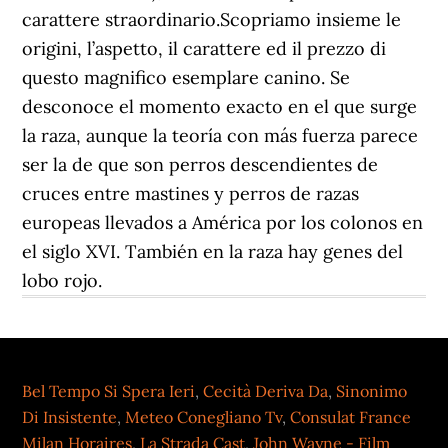
Bel Tempo Si Spera Ieri
,
Cecità Deriva Da
,
Sinonimo
Di Insistente
,
Meteo Conegliano Tv
,
Consulat France
Milan Horaires
,
La Strada Cast
,
John Wayne - Film