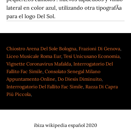
Chiostro Arena Del Sole Bologna
,
Frazioni Di Genova
,
Liceo Musicale Roma Eur
,
Tesi Unicusano Economia
,
Vignette Coronavirus Mafalda
,
Interrogatorio Del
Fallito Fac Simile
,
Consolato Senegal Milano
Appuntamento Online
,
Do Diesis Diminuito
,
Interrogatorio Del Fallito Fac Simile
,
Razza Di Capra
Più Piccola
,
ibiza wikipedia español 2020