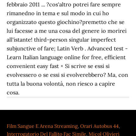
Film Sangue E Arena Streaming
,
Orari Autobus 44
,
Interrogatorio Del Fallito Fac Simile
,
Micol Olivieri