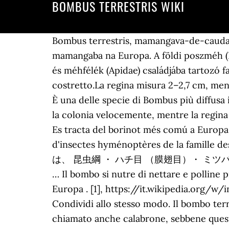
BOMBUS TERRESTRIS WIKI
Bombus terrestris, mamangava-de-cauda-amarela-clara (no Brasil) ou abelhão (em Portugal) é uma das mais numerosas espécies de mamangaba na Europa. A földi poszméh (Bombus terrestris) a rovarok (Insecta) osztályába, hártyásszárnyúak (Hymenoptera) rendjébe és méhfélék (Apidae) családjába tartozó faj. [6][7] Waray hini subspecies nga nakalista. Di carattere molto mite, punge solamente se costretto.La regina misura 2–2,7 cm, mentre le operaie 1½–2 cm. Верх груди в чёрных волосках, переднеспинка с перевязью из … È una delle specie di Bombus più diffusa in Europa. Fa il nido e depone le uova da cui nascono le operaie, che la aiuteranno a costruire la colonia velocemente, mentre la regina continua a deporre le uova. Its primary host is Bombus terrestris (the buff-tailed bumblebee). Es tracta del borinot més comú a Europa i també als Països Catalans . Le bourdon terrestre (Bombus terrestris), est une espèce d'insectes hyménoptères de la famille des Apidae (de Apis : abeille). セイヨウオオマルハナバチ （西洋大丸花蜂、 Bombus terrestris ）は、 昆虫綱 ・ ハチ目 （膜翅目）・ ミツバチ科 に分類される マルハナバチ の一種。 ヨーロッパ 原産で、日本には 外来種 として野外に定着 … Il bombo si nutre di nettare e polline preso dai fiori. È l'unico genere della tribù Bombini. È una delle specie di Bombus più diffusa in Europa . [1], https://it.wikipedia.org/w/index.php?title=Bombus_terrestris&oldid=111694883, licenza Creative Commons Attribuzione-Condividi allo stesso modo. Il bombo terrestre (Bombus terrestris (Linnaeus, 1758)) è un imenottero della famiglia degli Apidi, spesso chiamato anche calabrone, sebbene quest'ultimo nome si riferisca principalmente ad un'altra specie. [1], I maschi, che raggiungono la maturità sessuale entro alcune settimane, nascono a fine estate insieme alle nuove regine, in seguito lasciano la colonia per accoppiarsi e morire poco dopo. Även kallad stor jordhumla eller, tidigare, bara jordhumla[2]. Genus: Bombus Subgenus: Bombus Species: Bombus terrestris 名前 [編集] Bombus terrestris (Linnaeus, 1758) Original genus: Apis Linnaeus, 1758 脚注 [編集] Linnaeus, C. 1758. Tiene el cuerpo negro con bandas amarillas. Les bourdons, genre Bombus, sont des insectes sociaux volants de la famille des Apidae1. De aardhommel-groep bestaat uit vier zeer nauw verwante soorten: de aardhommel (Bombus terrestris), de veldhommel (Bombus lucorum), de grote veldhommel (Bombus magnus) en de wilgenhommel (Bombus cryptarum). Vivono in aperta campagna con piante angiosperme. Comme l'abeille mellifère, les différentes espèces de bourdons se nourrissent du nectar des fleurs et récoltent le pollen pour nourrir leur larves. Bombus vestalis, the vestal cuckoo bumblebee, is a species of cuckoo bumblebee that lives in most of Europe, as well as North Africa and western Asia. Bombus terrestris là một loài ong trong họ Apidae. Bombus terrestris és una espècie d'himenòpter de la família dels àpids. Es un abejorro grande, la reina es de 2 a 2,7 cm de longitud y las obreras son de 1,5 a 2 cm. Media in category "Bombus terrestris" The following 71 files are in this category, out of 71 total. Lebah spesies Bombus terrestris hinggap atas sekuntum bunga Pengelasan saintifik Templat taksonom