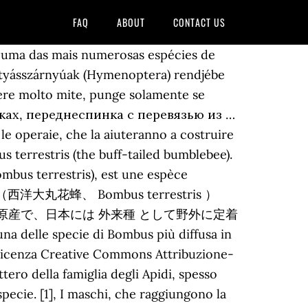
FAQ
ABOUT
CONTACT US
] Bombus terrestris là một trong những loài ong nghệ nhiều nhất ở châu Âu. Tem como . Allo stesso modo delle api, i bombi raccolgono il nettare e il polline per nutrizione. Il bombo terrestre ( Bombus terrestris ( Linnaeus, 1758 )) è un imenottero della famiglia degli Apidi, spesso chiamato anche calabrone, sebbene quest'ultimo nome si riferisca principalmente ad un'altra specie. Sie ist ein schwarzes Tier mit zwei gelben Querbinden und einer weißen Hinterleibspitze. Sono tra gli insetti impollinatori più … Se diferencia de otras especies de abejorros por el color blanquecino del extremo del abdomen. A. Rimsky-Korsakov）の楽曲『The flight of bumble bee』は邦題『熊蜂の飛行』として知られるが、bumble bee とはクマバチではなくマルハナバチの英名であり、訳としては「マルハナバチの飛行」が正しい。, ディズニーの『くまのプーさん』の挿絵にハチミツ壷と共に描かれる可愛い蜂は色パターンからミツバチではなくマルハナバチなのではとの指摘があり、西洋文化の中でマルハナバチが親しまれていることが窺える。, トランスフォーマーシリーズにバンブルビー（Bumblebee）というキャラクターが登場する。アニメ『戦え!超ロボット生命体トランスフォーマー』ではBumblebee（日本名：バンブル）として、アニメ『トランスフォーマー アニメイテッド』ではBumblebee（日本名：バンブルビー）として、いずれも小型のトランスフォーマーで俊敏性が特徴であったが、実写映画『トランスフォーマー』でのBumblebee（日本名：バンブルビー） は大型サイズに変更され、マルハナバチというにはイメージが違ってしまったが、オートボット（善の超ロボット軍団。日本名：サイバトロン）に所属し、人間の青年や子どもの友達になり、黄色いカラーリングなど、共通する部分も多く、こちらも西洋文化の中でマルハナバチが親しまれているためのネーミングと思われる。, ハリー・ポッターシリーズに登場するホグワーツ魔法学校校長のアルバス・ダンブルドアの「ダンブルドア（Dumbledore）」は古いデヴォンの言葉で「マルハナバチ」を意味する。作者のJ・K・ローリングは、音楽好きで鼻歌を歌いながら歩き回っているイメージで「ダンブルドア」と名付けたという。, 第二次世界大戦期のドイツの自走砲、フンメル(Hummel)は、マルハナバチのドイツ語名である。デンマークのスポーツ用品メーカー「ヒュンメル」は、ドイツ語名のデンマーク語読みを社名としている。, https://ja.wikipedia.org/w/index.php?title=マルハナバチ&oldid=80203081. Bombus terrestris or B. lucorum and . Bombus es un género de himenópteros de la familia Apidae que incluye las especies conocidas por el nombre común de abejorro.También se les suele llamar moscardón, si bien este nombre común generalmente alude a otro orden de insectos totalmente diferente, los dípteros (por ejemplo moscardón cazador de abejas). Bombus terrestris LC Mørk jordsnyltehumle Bombus vestalis LC Myten En af de mest citerede videnskabelige påstande er den om at humlebien ikke kan flyve, men den ved det ikke, og derfor flyver den bare alligevel. Taksonomi Genus Bombus ini satu-satunya genus yang masih ada dalam suku Bombini terdiri lebih daripada 250 … References This page wis last eeditit on 21 Juin 2019, at 01:04. Systema Naturae per regna tria naturae Bombus arısı[1] (Bombus) veya tüylü arı, yaklaşık 250 türü olan, bal yapıcı[2] bir arı cinsi. In Italia sono stati condotti studi sull'utilizzo di Bombus terrestris nella lotta biologica alla muffa grigia della fragola[2]. Bombus terrestris (Linnaeus, 1758) Laing Ngalan Apis terrestris Linnaeus, 1758 Espesye sa buyog nga una nga gihulagway ni Linnaeus ni adtong 1758 ang Bombus terrestris. Bombus terrestris queen and worker on Cucurbita pepo female flower Queen on Ribes sanguineum Bombus terrestris feeding on white Rhododendron B. terrestris (right