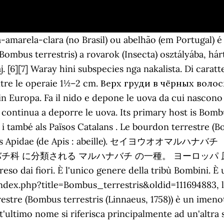
i hilang Bombus Diversiti > 250 species and subspecies Natural distribution shown in red. Ha 3 paia di zampe, di cui quelle anteriori più aerodinamiche. マルハナバチ（丸花蜂）とは、ミツバチ科 ミツバチ亜科（独立のマルハナバチ亜科とすることもある）のハチ。世界で約250種が知られている。 最近の分類体系ではマルハナバチ属（Bombus）1属のみを含むとされる。 アジア中央部の草原地帯に分布の中心を持ち、ヨーロッパ、東ア … [2] It is a brood parasite that takes over the nests of other bee species. 2010-03-16 (3) Erdhummel, Buff-tailes bumblebee, Bombus terrestris.JPG 3,008 × 2,000; 2.24 MB Bombus Latreille, 1802 è un genere di insetti imenotteri della famiglia Apidae, comunemente noti come bombi. Mörk jordhumla (Bombus terrestris) är en insekt i överfamiljen bin (Apoidea). [1] Tribú Bombini Michener, 1944 Genre Bombus Latreille, 1802 Los bordons son d'insèctes volants del genre Bombus e de la familha dels Apids. Bombus – rodzaj owadów z rodziny pszczołowatych, obejmujący trzmiele i trzmielce (brzmiki) – duże owady (do 30 mm), gęsto owłosione, często jaskrawo ubarwione, ale zwykle z przewagą czerni lub też całkiem czarne. Ang Bombus terrestris sakop sa kahenera nga sa . Bombus terrestris is ane o the maist numerous bumbee species in Europe. Questa pagina è stata modificata per l'ultima volta il 24 mar 2020 alle 23:56. Bon pollinisateur, ce bourdon, qui recrée tous les ans de nouvelles colonies établies sous la terre, est commun en Europe où il est élevé pour compenser le syndrome d'effondrement des colonies d'abeilles. Bu cins, Bombini oymağında hâlâ var olan tek gruptur, ancak soyu tükenmiş birkaç cins (örneğin, Calyptapis) fosillerden bilinmektedir. Da Wikipedia, l'enciclopedia libera. Die begatteten Jungköniginnen der Dunklen Erdhummeln zählen zu den frühesten, die in einem Kalenderjahr beobachtet werden können. El abejorro común (Bombus terrestris) es una especie de himenóptero apócrito de la familia Apidae; es uno de los abejorros más comunes de Europa. Loài này được Linnaeus miêu tả khoa học đầu tiên năm 1758. Die Dunkle Erdhummel (Bombus terrestris) ist eine der in Europa am häufigsten vorkommenden und auch größten Arten der Hummeln. A 2014-es évre a Magyar Rovartani Társaság az év rovarának választotta. Sie sind in der Regel bereits im Februar und März dabei zu beobachten, … マルハナバチ（丸花蜂）とは、ミツバチ科ミツバチ亜科（独立のマルハナバチ亜科とすることもある）のハチ。世界で約250種が知られている。最近の分類体系ではマルハナバチ属（Bombus）1属のみを含むとされる。アジア中央部の草原地帯に分布の中心を持ち、ヨーロッパ、東アジア、東南アジア、南北アメリカ大陸にも分布する。, マルハナバチの姿はミツバチに似て、丸みをおびており毛深いが、ミツバチより少し大きい。北方系の昆虫であり、高緯度地方に数多くの種が分布している。日本でも珍しくはないが、ヨーロッパではより身近である。また、牧草の主力の一つであるアカツメクサなどの花粉媒介を行う益虫として、日本よりはるかに重視され、親近感が強い。, 体色は黒で、白や黄色の筋状の模様があるものが多い。体毛が長いため花粉を集めるときに効率が良くなっており、温帯地方の虫媒花の送粉者として非常に重要な存在である。, ミツバチと同じように女王バチのみが産卵を行う社会生活を行い、交尾を済ませた女王バチのみが越冬し、翌春単独でコロニーを創始する。ただし、巨大なコロニーは作らず、家族生活に近い。, 温帯に生息する種の多くは、女王バチが春先に単独でネズミの古巣などの空間を利用して巣づくりを始める。次第に働きバチが増えると女王バチは産卵に専念し、夏から秋にかけて次世代の女王バチとオスバチを産む。オスバチと交尾した新女王は土の中などに潜り込んで越冬する。熱帯に生息する種の中には、ミツバチと同じように巣分かれ（分封）で増えるものもある。これらの社会性の種のほかに他のマルハナバチの巣の中に潜り込んで餌を搾取する労働寄生性の種があり、ヤドリマルハナバチ亜属としてまとめられている。, 日本には15種のマルハナバチが生息している。北海道と本州で種の構成が異なり、また一部の種で亜種への分化がみられる。本州では、中部山岳地帯で多くの種が見られる。, マルハナバチは多くの植物にとって重要な送粉者である。種によって吸蜜に用いる口器（中舌）の長さが異なり中舌の長いナガマルハナバチ、トラマルハナバチなどは蜜源の深い花を、中舌の短いクロマルハナバチ、オオマルハナバチなどは蜜源の浅い花を訪れる傾向がある。, 本亜科（または本属）の各種は穏やかな性質であり、積極的に人を刺すことは無い。刺激をすると刺すことがあるが、毒性は弱い。それでも刺されるとかなり痛むという。, 最近ではトマトやナスの栽培の受粉でもマルハナバチが利用されている。利用されているのは、セイヨウオオマルハナバチが中心である。ホルモン処理よりも省力化が進み種子が多くできるので、トマトでは空洞果が出来にくくなり果肉の食味は甘くなり、ゼリー部は酸っぱくなるという。ただしマルハナバチを利用すると、これに害をなす農薬は使えないので天敵利用に進むことになる。, しかし一方でセイヨウオオマルハナバチは世界各地で野生化し、強い競争力による在来花蜂の減少や近縁の在来種との交雑、あるいは在来植物の結実率低下など、様々な生態系の攪乱を引き起こすとして問題にされている。栽培用ハウスの外に出さないようにし、また在来種の販売利用も始まっているが在来種利用にも地域移動により生態系が攪乱されるという問題があるとする向きもある。, 日本では2018年時点で、マルハナバチを使う農地3310ヘクタールのうち、セイヨウオオマルハナバチが75％、在来種クロマルハナバチが25％である。農林水産省園芸作物課は授粉効果に差はないという見解を示しており、在来種への転換を奨励している[1]。, かつて、翅の揚力では体重を支えられないと計算されたため、マルハナバチの飛行は航空力学上不可能とされた。しかし現在はレイノルズ数や動的失速（dynamic stall）を考慮に加えた計算によって解明されている。, リムスキー・コルサコフ（N. La probóscide o lengua de la reina puede ser de 10 mm de largo, con la de las obreras algo más corta. El seu nom específic ( terrestris ) fa referència al fet que desenvolupa les seves colònies sota terra en nius abandonats de petits rosegadors. [1