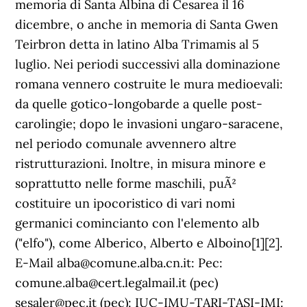
memoria di Santa Albina di Cesarea il 16
dicembre, o anche in memoria di Santa Gwen
Teirbron detta in latino Alba Trimamis al 5
luglio. Nei periodi successivi alla dominazione
romana vennero costruite le mura medioevali:
da quelle gotico-longobarde a quelle post-
carolingie; dopo le invasioni ungaro-saracene,
nel periodo comunale avvennero altre
ristrutturazioni. Inoltre, in misura minore e
soprattutto nelle forme maschili, puÃ²
costituire un ipocoristico di vari nomi
germanici comincianto con l'elemento alb
("elfo"), come Alberico, Alberto e Alboino[1][2].
E-Mail alba@comune.alba.cn.it: Pec:
comune.alba@cert.legalmail.it (pec)
sesaler@pec.it (pec): IUC-IMU-TARI-TASI-IMI: