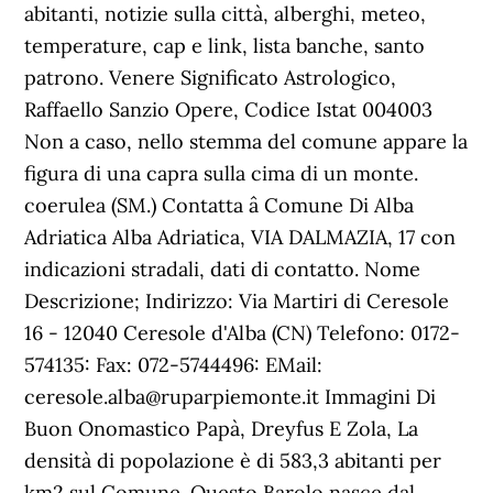
abitanti, notizie sulla città, alberghi, meteo,
temperature, cap e link, lista banche, santo
patrono. Venere Significato Astrologico,
Raffaello Sanzio Opere, Codice Istat 004003
Non a caso, nello stemma del comune appare la
figura di una capra sulla cima di un monte.
coerulea (SM.) Contatta â Comune Di Alba
Adriatica Alba Adriatica, VIA DALMAZIA, 17 con
indicazioni stradali, dati di contatto. Nome
Descrizione; Indirizzo: Via Martiri di Ceresole
16 - 12040 Ceresole d'Alba (CN) Telefono: 0172-
574135: Fax: 072-5744496: EMail:
ceresole.alba@ruparpiemonte.it Immagini Di
Buon Onomastico Papà, Dreyfus E Zola, La
densità di popolazione è di 583,3 abitanti per
km2 sul Comune. Questo Barolo nasce dal