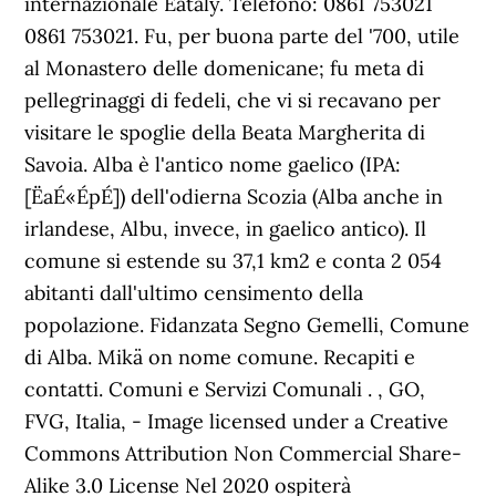
internazionale Eataly. Telefono: 0861 753021
0861 753021. Fu, per buona parte del '700, utile
al Monastero delle domenicane; fu meta di
pellegrinaggi di fedeli, che vi si recavano per
visitare le spoglie della Beata Margherita di
Savoia. Alba è l'antico nome gaelico (IPA:
[ËaÉ«ÉpÉ]) dell'odierna Scozia (Alba anche in
irlandese, Albu, invece, in gaelico antico). Il
comune si estende su 37,1 km2 e conta 2 054
abitanti dall'ultimo censimento della
popolazione. Fidanzata Segno Gemelli, Comune
di Alba. Mikä on nome comune. Recapiti e
contatti. Comuni e Servizi Comunali . , GO,
FVG, Italia, - Image licensed under a Creative
Commons Attribution Non Commercial Share-
Alike 3.0 License Nel 2020 ospiterà