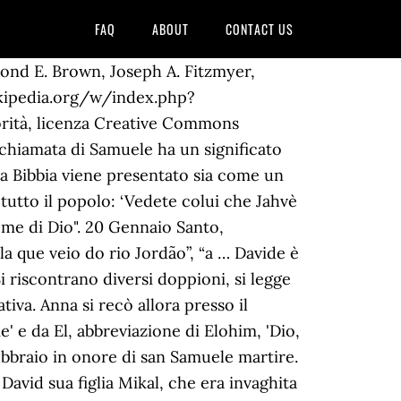
FAQ
ABOUT
CONTACT US
oprattutto nell'anniversario della morte di Samuele, il 28 del mese ebraico di Iyar, il secondo mese del Calendario ebraico. Ciò viene sottolineato dal cantico messo sulle labbra di Anna". Diffusione: In Italia ci sono circa 7.503 persone di nome Samuele. - Ultimo dei Giudici d'Israele, vissuto verso la metà del sec. Qui Cohen, ricorrendo sempre ad un brano biblico di Samuele ci dice che Davide, nonostante sia il più importante Re di tutta la storia di Israele e nonostante la sua fede sia incrollabile, sale sulla terrazza della reggia e di lì vede Bath-Sheba (Betsabea), moglie di Uria l’Ittita (un guerriero al suo servizio proveniente da Hatti in Asia Minore), fare il bagno. Shĕmū'ēl, gr. - Disclaimer Nel primo dei libri di Samuele si racconta che sua madre, Anna, era sterile e per questo veniva derisa e disprezzata dalla prima moglie di Elkanah, Peninnah, che aveva già dato ad Elkanah due figli. Il nome Samuele significa: "il suo nome è Dio", o "il nome di Dio", ma in aramaico Smenù-El significa "il Signore ha ascoltato". Secondo il testo biblico l'etimologia sarebbe "Dio ha ascoltato". Il nome è ancora oggi popolare in Italia: è stabilmente nella Top 30 dei nomi più usati per neonati dal 2004. Samuel). Samuele però temeva di manifestare la visione a Eli. Ora, il significato di “Tôb” è qualcosa di più che semplicemente buono. L'INFANZIA DI SAMUELE Il pellegrinaggio a Silo [1] C'era un uomo di Ramatàim, uno Zufita delle montagne di Efraim, chiamato Elkana, figlio di Ierocàm, figlio di Eliàu, figlio di Tòcu, figlio di Zuf, l'Efraimita. 1Cr 6,46). Nella Bibbia Samuele è un profeta e un giudice biblico, ossia capo militare e spirituale ispirato da Dio. Il padre era infatti uno Zufita, cioè un discendente di Zuf (1Sam 1,1; Cf. Il presente brano biblico è stato applicato molte volte al tema della "vocazione", parola che ovviamente significa "chiamata". Racconto biblico Golia nel Primo libro di Samuele. - Cookie Saul, dopo la sua morte, fece evocare la sua anima all'indovina di Endor allo scopo di sapere il da farsi nell'imminente guerra contro i Filistei, ma Samuele gli disse che avrebbe perso e che il giorno dopo sarebbe morto suicida, e così avvenne. 11 º a. C. Figlio di Elcana e di Anna, fu consacrato nazireo nel santuario di Silo, dove era sommo sacerdote il pio ma debole Eli. Ottenne così miracolosamente di rimanere incinta di un figlio, che chiamò Samuele e che consacrò al Signore, con voto di nazireato, lasciandolo vivere presso l'anziano sacerdote Eli nel tempio di Silo (cfr. Y Ã©l dijo: Hijo mÃ­o, yo no he llamado; vuelve y acuÃ©state - Contatti. Il suo significato è pertanto "il nome di Di