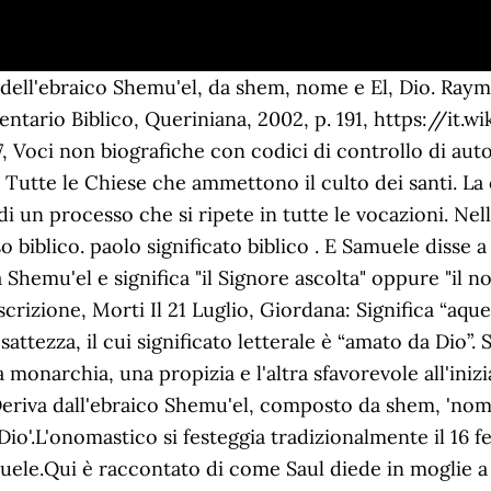
cattolica, Samuele è ritenuto santo e viene festeggiato il 20 agosto. Come precisato dagli studiosi della Bibbia Edizioni Paoline: "l'analisi letteraria dell'opera mette in evidenza il suo carattere compilatorio e composito. SAMUELE. Giorgia nome per bambina: significato, origine, segno zodiacale, pietra porta fortuna, colore, canzone e personalità delle bimbe che portano questo nome Leggi articolo. La variante Samuel è ugualmente utilizzata ad esempio in Spagna, Regno Unito e USA. ... Il significato dei Numeri Hier kannst du den Vornamen oder die Namenskombinationen kommentieren! Nella Bibbia Samuele è un profeta e un giudice biblico, ossia capo militare e spirituale ispirato da Dio. Samuele era figlio di Elkanah e della sua seconda moglie Anna. Σαμουήλ, lat. I seguenti studi sono stati trovati. Marco Tosatti. Il luogo contiene una moschea del XVIII secolo, costruita sui resti di una fortezza del periodo crociato. Claudio Balzaretti, studioso novarese, laureato in Lettere classiche e dottore in Scienze bibliche, si è dedicato di preferenza a studi di filologia semitica, analisi dei libri storici dell’AT e attenzione alla versione siriaca. Significato del nome Samuele Il cantico di ringraziamento[2] di Anna - per quanto nel suo riferimento al re "rappresenta evidentemente un anacronismo"[3], dovuto allo stratificarsi redazionale e al "carattere compilatorio e composito" degli stessi libri di Samuele[4] - sottolinea quindi l'importanza della figura del figlio Samuele "per un Israele oppresso sotto la minaccia dei Filistei"[5].[6]. Tuttavia, nel XII sec., il viaggiatore ebreo Benjamin di Tudela scrisse che i Crociati rinterrarono i resti del profeta in cima alla collina che domina Gerusalemme. Anna era già in là con gli anni e non aveva prole, come in molti altri casi nella Bibbia. Nella Bibbia viene presentato sia come un grande profeta sia come "giudice" in senso biblico. - Pubblicità La sua storia è raccontata nel primo dei libri di Samuele, che vengono tradizionalmente a lui attribuiti. In seguito, stabilì come giudici d'Israele i due figli, Gioele e il fratello minore Abia, che esercitarono l'incarico a Bersabea. Samuèle ‹ -u-è- › (ebr. Samuele 1 - Capitolo 1 I. SAMUELE 1. Nel libro di Samuele la Bibbia afferma che il profeta fu sepolto a Rama (Sam 1, 28-3), la sua città natale, ad est del sito funerario. Nomix s.r.l. 29 Settembre 2020. 16 febbraio: Santi Elia, Geremia, Isaia, Samuele e Daniele - Martiri, Visualizza la mappa di distribuzione del nome Samuele. Saul è un personaggio biblico, primo re del Regno di Israele. 1 Samuele 1-2). Aggiungono gli stessi esegeti del cattolico "Nuovo Grande Commentario Biblico" come "la sua può essere solo una forte figura con grande rilevanza per il futuro. Studi. 341-342. Tuttavia l’epoca dei Giudici non è terminata e ne vedremo ancora due: Eli e Samuele, prima del principio del periodo dei re.Come l'ha fatto per Sansone, Dio comincia col presentarci la famiglia in cui nascerà Samuele. n. 396 del 2000) stabilisce che il nome deve accordarsi al sesso del nascituro; Andrea dunque, che in italiano è consolidatamente maschile, verrebbe così precluso alle neonate, a meno che non fosse usato come secondo nome. Si notano divergenze importanti per ciò che concerne l'occupazione filistea dei territori ebrei, l'attività di Samuele, l'unzione regale di Davide" (La Bibbia, Edizioni Paoline, 1991, pp. Santi, beati e testimoni - Enciclopedia dei santi. Questa pagina è stata modificata per l'ultima volta il 6 ott 2020 alle 13:59. © 2001-2021 Nomix.it - Nomix ® è un marchio registrato da mattia significato biblico. 1Cr 6,20) detto l’Efraimita, perché abitante nel territorio di Efraim (Cf. E Stato Esitato, 25 Ottobre 2016, Meteo Italia Adesso, La variante Samuel è ugualmente utilizzata ad esempio in Spagna, Regno Unito e USA. Greco biblico: Σαμουηλ (Samouēl) Greco moderno: Σαμουήλ (Samouīl) ... ("Dio"), quindi il suo significato alla lettera potrebbe essere interpretato come "[il] nome di Dio" o "il ... in quanto è portato nell'Antico Testamento da Samuele, profeta e ultimo dei Giudici d'Israele. Dio odia l’ipocrisia. Gli ebrei fanno visita al luogo s