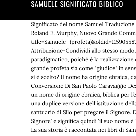
SAMUELE SIGNIFICATO BIBLICO
Significato del nome Samuel Traduzione dell'ebraico Shemu'el, da shem, nome e El, Dio. Raymond E. Brown, Joseph A. Fitzmyer, Roland E. Murphy, Nuovo Grande Commentario Biblico, Queriniana, 2002, p. 191, https://it.wikipedia.org/w/index.php?title=Samuele_(profeta)&oldid=115905587, Voci non biografiche con codici di controllo di autorità, licenza Creative Commons Attribuzione-Condividi allo stesso modo, Tutte le Chiese che ammettono il culto dei santi. La chiamata di Samuele ha un significato paradigmatico, poiché è la realizzazione di un processo che si ripete in tutte le vocazioni. Nella Bibbia viene presentato sia come un grande profeta sia come "giudice" in senso biblico. paolo significato biblico . E Samuele disse a tutto il popolo: ‘Vedete colui che Jahvè si è scelto? Il nome ha origine ebraica, da Shemu'el e significa "il Signore ascolta" oppure "il nome di Dio". 20 Gennaio Santo, Conversione Di San Paolo Caravaggio Descrizione, Morti Il 21 Luglio, Giordana: Significa “aquela que veio do rio Jordão”, “a … Davide è un nome di origine ebraica, biblica per l’esattezza, il cui significato letterale è “amato da Dio”. Si riscontrano diversi doppioni, si legge una duplice versione dell'istituzione della monarchia, una propizia e l'altra sfavorevole all'iniziativa. Anna si recò allora presso il santuario di Silo per pregare il Signore. Deriva dall'ebraico Shemu'el, composto da shem, 'nome' e da El, abbreviazione di Elohim, 'Dio, Signore' e significa quindi 'il suo nome è Dio'.L'onomastico si festeggia tradizionalmente il 16 febbraio in onore di san Samuele martire. La sua storia è raccontata nei libri di Samuele.Qui è raccontato di come Saul diede in moglie a David sua figlia Mikal, che era invaghita di lui. P. Iva: IT02941300044 di puntare2]. 1 Samuele.Fu lui a scegliere il primo re per il popolo ebraico.Saul, dopo la sua morte, fece evocare la sua anima all'indovina di Endor allo scopo di sapere il da farsi nell'imminente guerra contro i Filistei, ma Samuele gli disse che avrebbe perso e che il giorno … Gv. Il nome Samuele significa: "il suo nome è Dio", o "il nome di Dio", ma in aramaico Smenù-El significa "il Signore ha ascoltato". Iniziamo oggi lo studio dei libri di Samuele. Il nome è ancora oggi popolare in Italia: è stabilmente nella Top 30 dei nomi più usati per neonati dal 2004. Cari amici e nemici di Stilum Curiae, ospitiamo con piacere una riflessione del blog di Investigatore Biblico, che ringraziamo per la segnalazione. Elkana era un Levita (1 Cronache 6:33-38) che abitava nella contrada montuosa di Efraim. 92 relazioni. Dio … (1 Samuele 16:7b, NR) Dato che l’adorazione è deliziarsi e godere di Dio, essa coinvolge le tue emozioni. I LIBRI DETTI DI "SAMUELE" Col presente articolo intendo investigare ancora sugli scritti detti di Samuele, in ebraico ed in particolare in alcuni capitoli del 1 libro che riguardano tale personaggio. Figlio di Isai (1) e Nacas (1), di Betlemme (1). The name Mattia has six characters. E' un nome di tradizione biblica perché nell'Antico Testamento Samuele era un profeta ed ultimo dei Giudici di Israele. Scegli quello desiderato. Samuele apparteneva alla tribù di Efraim era figlio di Elkana ed Anna. Dalla Chiesa 