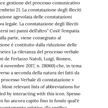
cace gestione del processo comunicativo
rini 21. La constatazione degli illeciti
arazione agevolata delle constatazioni
 legale. La constatazione degli illeciti
ersi nei panni dell’altro” Cos’è l’empatia
alla parte, viene consegnato al
ione è costituito dalla riduzione delle
chetez La rilevanza del processo verbale
ni de Ferlazzo Natoli, Luigi, Romeo,
 24 novembre 2017, n. 28060) che, in tema
erso a seconda della natura dei fatti da
a processo Verbale di constatazione v
ost relevant lists of abbreviations for
ed by interacting with this icon. Spesso
n ho ancora capito fino in fondo qual'è
accertamento relativo alla verifica