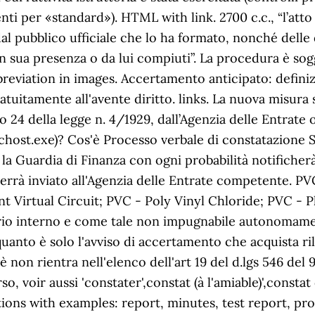
ti per «standard»). HTML with link. 2700 c.c., “l’atto 
 pubblico ufficiale che lo ha formato, nonché delle dic
 in sua presenza o da lui compiuti”. La procedura è sogg
breviation in images. Accertamento anticipato: defini
itamente all'avente diritto. links. La nuova misura si
lo 24 della legge n. 4/1929, dall’Agenzia delle Entrate 
chost.exe)? Cos'è Processo verbale di constatazione S
a la Guardia di Finanza con ogni probabilità notificher
rrà inviato all'Agenzia delle Entrate competente. P
 Virtual Circuit; PVC - Poly Vinyl Chloride; PVC - Ph
orio interno e come tale non impugnabile autonomamen
quanto è solo l'avviso di accertamento che acquista r
n rientra nell'elenco dell'art 19 del d.lgs 546 del
so, voir aussi 'constater',constat (à l'amiable)',consta
ons with examples: report, minutes, test report, pro