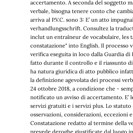
accertamento. A seconda del soggetto mat
verbale, bisogna tenere conto che cambia 
arriva al P.V.C. sono 3: E’ un atto impu
verhandlungsschrift. Consultez la traduc
inclut un entraîneur de vocabulaire, les 
constatazione" into English. Il processo v
verifica eseguita in loco dalla Guardia di
fatto durante il controllo e il riassunto d
ha natura giuridica di atto pubblico infat
la definizione agevolata dei processi verb
24 ottobre 2018, a condizione che - sempr
notificato un avviso di accertamento. E’ l
servizi gratuiti e i servizi plus. Lo statu
osservazioni, considerazioni, eccezioni e 
Constatazione redatto al termine della ver
prevede deroghe giustificate dal luogo in c