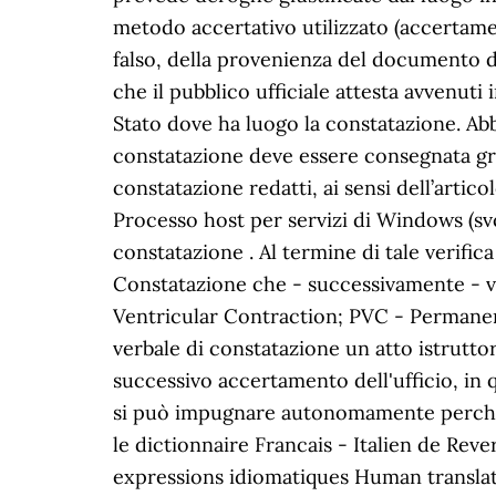
metodo accertativo utilizzato (accertamen
falso, della provenienza del documento dal
che il pubblico ufficiale attesta avvenuti
Stato dove ha luogo la constatazione. Ab
constatazione deve essere consegnata gratu
constatazione redatti, ai sensi dell’artico
Processo host per servizi di Windows (sv
constatazione . Al termine di tale verific
Constatazione che - successivamente - ve
Ventricular Contraction; PVC - Permanent
verbale di constatazione un atto istrutt
successivo accertamento dell'ufficio, in 
si può impugnare autonomamente perchè no
le dictionnaire Francais - Italien de Rever
expressions idiomatiques Human translati