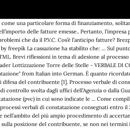
o come una particolare forma di finanziamento, solitam
dell’importo delle fatture emesse.. Pertanto, l’impresa
problemi che da il P.V.C. Cos’è l’anticipo fatture? Bre
d by freepik La cassazione ha stabilito che: … Sul pun
HTML. Brevi riflessioni in tema di adesione al processo 
eader Lottizzazione Torre delle Stelle - VERBALE D
tatazione" from Italian into German. È quanto ricorda
 difesa del contribuente [1]. Processo verbale di const
 di controllo svolta dagli uffici dell’Agenzia o dalla G
atazione (pvc) in cui sono indicate le … Come compila
 processi verbali di constatazione consegnati entro il 
 nell’ambito del più ampio procedimento di accerta
 sulla posizione del contribuente, se non nei termini in