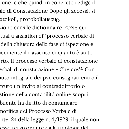
one, e che quindi in concreto redige il
le di Constatazione Dopo gli accessi, si
otokoll, protokollauszug,
azione dans le dictionnaire PONS qui
tual translation of "processo verbale di
della chiusura della fase di ispezione e
licemente il riassunto di quanto è stato
perto. Il processo verbale di constatazione
 verbali di constatazione - Che cos'è Con
enuto integrale dei pvc consegnati entro il
evuto un invito al contraddittorio o
tione della contabilità online scopri i
tribuente ha diritto di comunicare
 notifica del Processo Verbale di
nte. 24 della legge n. 4/1929, il quale non
resso terzi) oppure dalla tipologia del