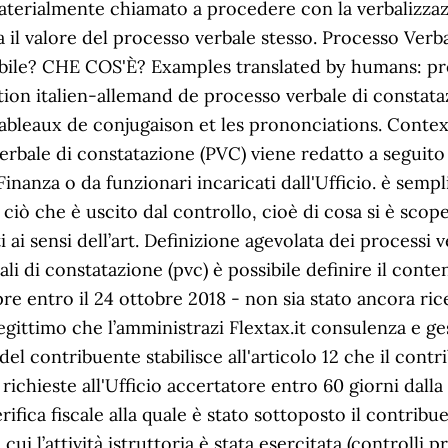
erialmente chiamato a procedere con la verbalizzazi
il valore del processo verbale stesso. Processo Verba
gnabile? CHE COS'È? Examples translated by humans: pr
tion italien-allemand de processo verbale di constat
tableaux de conjugaison et les prononciations. Contex
erbale di constatazione (PVC) viene redatto a seguito 
 Finanza o da funzionari incaricati dall'Ufficio. è semp
i ciò che è uscito dal controllo, cioè di cosa si è sco
ti ai sensi dell’art. Definizione agevolata dei processi
ali di constatazione (pvc) è possibile definire il cont
e entro il 24 ottobre 2018 - non sia stato ancora ric
egittimo che l’amministrazi Flextax.it consulenza e ges
to del contribuente stabilisce all'articolo 12 che il con
richieste all'Ufficio accertatore entro 60 giorni dalla
ifica fiscale alla quale è stato sottoposto il contribue
ui l’attività istruttoria è stata esercitata (controlli p