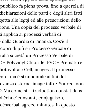
pubblico fa piena prova, fino a querela di
hiarazioni delle parti e degli altri fatti
etta alle leggi ed alle prescrizioni dello
zione. Una copia del processo verbale di
 applica ai processi verbali di
o dalla Guardia di Finanza. Cos'è il
copri di più su Processo verbale di
à alla società un Processo Verbale di
VC - Polyvinyl Chloride; PVC - Premature
otovoltaic Cell; images . Il processo
te, ma è strumentale ai fini del
ilevanza esterna. image info × Source. non
 92.Ma come si … traduction constat dans
t d'échec',constant', conjugaison,
cèsverbal, agreed minutes. In questo