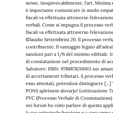
senso, inequivocabilmente, l’art. Minim
è importante comunicare in modo empatico
fiscali va effettuata attraverso l’elevazio
verbali. Come si impugna il processo verba
fiscali va effettuata attraverso l’elevazio
©laudio Settembrini 20. Il processo verba
contribuente. Il vantaggio legato all'ade
sanzioni pari a 1/6 del minimo edittale. 
di constatazione nel procedimento di acc
Salvatore: ISBN: 9788878201613 sur amazon
di accertamenti tributari, il processo ve
esso attestati, potendosi distinguere […]
PONS spletnem slovarju! Lottizzazione T
PVC (Processo Verbale di Constatazione) 
nei forum ho visto parlare di questa app
la sua principale funzione e a cosa serva 