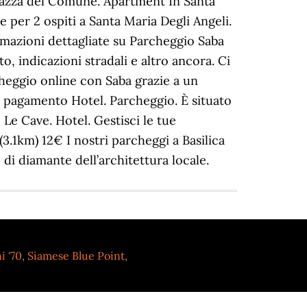
i '70
,
Siamese Blue Point
,