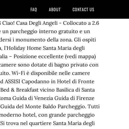
FAQ
ABOUT
CONTACT US
cola. Situato vicino a Saint Mary of the Angels, questo hotel è posizionato a pochi passi da Chiesa di San Pietro. Accedi al tuo account. E se avete un camper? 08593300588. Appartamento comprende 2 camere da letto, 1 bagni e anche un angolo cottura. Questo appartamento ha 2 camere da letto, 1 bagni e una cucina. C’è quello in piazzale Ufficio Postale oppure in piazza Innocenzo III. Pacchetto 4 giorni 3 notti L’offerta comprende per persona: 3 pernottamenti in camera doppia Superior *3 ricche colazioni rinforzate a buffet “Buon Anno Nuovo” *2 cene presso il nostro ristorante con prodotti tipici umbri A Santa Maria degli Angeli, a 500 metri da Santa Maria degli Angeli, l'Hotel Cladan dispone di camere climatizzate con Wi-Fi gratuito in tutta la proprietà. Casa Fulvia - Situato nel quartiere Santa Maria degli Angeli, vicino a Basilica di Santa Maria degli Angeli, l'appartamento di 60 m² Casa Fulvia Appartamento può accogliere fino a 4 ospiti. Appartamento Parco Degli Angeli - A Santa Maria Degli Angeli gli ospiti possono soggiornare nell'appartamento Appartamento Parco Degli Angeli. 3 km. Aria condizionata. Vorrei ricevere sconti esclusivi da societÃ del gruppo Saba o da societÃ terze. Parcheggio pubblico è possibile nelle vicinanze gratis. Piazza Degli Angeli è un sito aggiornato in base ai sensi del Regolamento UE 2016/679 denominato “Regolamento Europeo in materia di protezione dei dati personali”(GDPR) informiamo gli utenti che i dati personali immessi nel sito sono trattati con le modalità e le finalità descritte nella pagina Privacy e … Registrati su MySaba e approfitta dei migliori vantaggi quando devi cercare parcheggio. Internet. Continuando a navigare sulla nostra pagina web, accetti la nostra Politica sui cookies . Appartamento Valentina - Dotato di un parcheggio gratuito e un ascensore, l'appartamento Appartamento Valentina si trova a Santa Maria Degli Angeli, a 3.5 km da Parrocchia Santa Maria Maggiore. ... Wi-Fi è disponibile nell’intero appartamento ed è gratuito. Posso annullare l'iscrizione in qualsiasi momento! Registrati per ottenere sconti fino al 70%. Potete raggiungere rapidamente basilica di Santa Chiara che dista solo 2 km. SABA Assisi Mojano. La stazione ferroviaria di Assisi dista circa 15 minuti a piedi. C’è quello in piazzale Ufficio Postale oppure in piazza Innocenzo III. Parcheggio Saba Porta Nuova Parcheggio Saba Santa Maria degli Angeli Saba Italia S.p.A. - Via Abruzzi, 25 - 00187 Roma - P.Iva: 02095981003 - C.F. 19/07/2020 Padre Francesco Piloni nuovo Ministro provinciale. Parcheggio pubblico è possibile in loco gratis. Wifi gratuito. 3 km. (punteggio ottenuto da 148 giudizi) Casa Leonori Assisi, Italia. In ogni zona turistica troverai diversi parcheggi Saba che ti liberano dalla preoccupazione della macchina. L'alloggio include 1 camere da letto, 1 … Eremo delle Carceri si trova a 10 minuti d'auto da Hotel. Basilica inferiore di San Francesco d'Assisi dista 25 minuti di cammino dalla struttura. Posizione. Gestisci le tue prenotazioni e