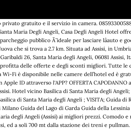
 Santa Maria Degli Angeli - Situato al quartiere Santa Maria degli Angeli, l'appartamento Holiday Home Santa Maria Degli Angeli offre una sistemazione con una terrazza. Mentre soggiornate qui, potete visitare Foro Romano e Museo Archeologico in prossimità dell'hotel. I ristoranti La Pregiutteria Casa Norcia, Dal Moro Gallery Restaurant e Gelateria Degli Angeli sono posizionati a circa 50 metri dalla struttura. O se preferisci, registrati con il tuo indirizzo email, Hai giÃ un account MySaba? Una stazione ferroviaria dista solo un breve tratto a piedi. Per visitarla puoi lasciare la macchina in uno dei nostri parcheggi pubblici su Via Giosuè Borsi. Le strutture dispongono di copertura di rete mobile, Dotato di posteggi speciali per persone con mobilitÃ limitata. Segnaliamo una ulteriore possibilità lasciare l'auto al parcheggo gratuito di Santa Maria degli Angelie e salire ad Assisi con il bus navetta, i parchehggi di Assisi sono abbastanza cari ed in due bastano due / tre ore per rendere conveniente questa proposta. Saba Italia S.p.A. - Via Abruzzi, 25 - 00187 Roma - P.Iva: 02095981003 - C.F. Hai registrato con Apple ID attraverso l'APP? Casa Benedetta Appartamento offre un soggiorno piacevole a Santa Maria Degli Angeli. I famosi biscotti. Parcheggio. Questo sito Web utilizza cookie propri e di terze parti per il corretto funzionamento della pagina, analizza il comportamento degli utenti e visualizza i contenuti in base alle loro preferenze. Trova parcheggio a Assisi - Frazione Santa Maria degli Angeli : parcheggi in centro città, parcheggi vicino all'aeroporto o alla stazione con mappa e indirizzi su Tuttocittà. Hotel con parcheggio Assisi: vedi 10.827 recensioni, 6.837 foto amatoriali e offerte speciali per hotel a Assisi, Italia. Foto, mappa, descrizioni e recensioni per scegliere la soluzione vacanza più adatta a te. Speciale Perdono di Assisi 2020 alla Porziuncola . ï»¿Per visitare con calma la cittÃ di Assisi e i suoi dintorni, ti consigliamo di spostarti in macchina. Hotel Cenacolo Assisi, Italia. Questo parcheggio Saba dispone delle migliori strutture. 8.8 Ottimo 182 recensioni. un parcheggio privato gratuito in loco. Casa Betania, Santa Maria Degli Angeli (Assisi) (Italia) - Offerte e Recensioni. Casa Benedetta - Situato a 10 minuti a piedi dal centro di Santa Maria Degli Angeli, l'appartamento Casa Benedetta Appartamento offre un parcheggio gratuito e un'area riservata ai fumatori. O se preferisci, registrati con il tuo indirizzo email, Hai giÃ un account MySaba? La Casa è in buona posizione, il centro è facilmente raggiungibile, ma allo stesso tempo in zona residenziale tranquilla, che ti permette di svegliarti col canto degli uccellini. ... Hotel Mom Assisi Santa Maria Degli Angeli (Assisi), Italia. L'albergo H.F.A. Approfitta delle offerte e degli sconti migliori. Accedi al tuo account. Potete visitare anche Santa Maria degli Angeli in men che non si dica. Ordina per . ... Santa Maria degli Angeli, Assisi ... Colazione inclusa. Gli ospiti possono usufruire del bar in loco. Le strutture dispongono di copertura di rete mobile, Dotato di posteggi speciali per persone con mobilitÃ limitata. L'hotel B&B San Bernardino è a soli 200 mt dalla Basilica e dalla Porziuncola di Santa Maria degli Angeli di Assisi. Dal parcheggio, bastano pochi minuti a piedi e si puÃ² trovare la Porta San Francesco, il Museo dellâAbbazia di San Pietro e diversi ristoranti e caffÃ¨. 1 Parcheggi trovati. Per visitarla puoi lasciare la macchina in uno dei nostri parcheggi pubblici su Via GiosuÃ¨ Borsi. Il Parcheggio ha uno sviluppo rettangolare ed un ingombro lordo di 3000 mq. Il parcheggio di cui parli é il parcheggio gratuito più comodo in assoluto...per visitare Assisi. Posso annullare l'iscrizione in qualsiasi momento! Riscaldamento. Vorrei ricevere sconti esclusivi da societÃ del gruppo Saba o da societÃ terze. 7.8 Molto buono 123 recensioni. Angeli che contiene la Porziun