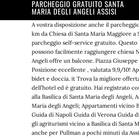
PARCHEGGIO GRATUITO SANTA
MARIA DEGLI ANGELI ASSISI
A vostra disposizione anche il parcheggio privato gratuito e il servizio in camera. 08593300588 Ciao! Casa Degli Angeli - Collocato a 2.6 km da Chiesa di Santa Maria Maggiore a Santa Maria Degli Angeli, Casa Degli Angeli Hotel offre un parcheggio interno gratuito e un parcheggio self-service gratuito. Questo parcheggio pubblico Ã¨ ideale per lasciare lâauto e godersi i monumento della zona. Gli ospiti possono facilmente raggiungere chiesa Nuova che si trova a 2.7 km. Situata ad Assisi, in Umbria, l'Holiday Home Santa Maria degli Angeli offre un balcone. Piazza Giuseppe Garibaldi 26, Santa Maria degli Angeli, 06081 Assisi, Italia – Posizione eccellente (vedi mappa) Posizione eccellente , valutata 9,9/10! Approfitta delle offerte e degli sconti migliori. Tutte le camere sono dotate di bagno privato con bidet e doccia. it Trova la migliore offerta Wi-Fi è disponibile nelle camere dell’hotel ed è gratuito. Wi-Fi è disponibile nelle camere dell’hotel ed è gratuito. Hai registrato con Apple ID attraverso l'APP? OFFERTA CAPODANNO ad ASSISI Capodanno in Hotel di Fronte alla Basilica di Santa Maria degli Angeli, Assisi. Hotel vicino Basilica di Santa Maria degli Angeli; Bed & Breakfast vicino Basilica di Santa Maria degli Angeli; Appartamenti vicino Basilica di Santa Maria degli Angeli ; VISITA; Guida di Roma Guida di Venezia Guida di Firenze Guida di Napoli Guida di Verona Guida di Milano Guida del Lago di Garda Guida della Lessinia Guida del Monte Baldo Parcheggio. Tutti gli agriturismi vicino a Basilica di Santa Maria degli Angeli (Assisi) ai migliori prezzi. Comodo e moderno hotel, con grande parcheggio anche per Pullman a pochi minuti da Assisi, ed a soli 700 mt dalla stazione dei treni e pullman. Si trova nel quartiere Santa Maria degli Angeli a 4 km dal centro di Assisi. Prezzo Distanza. Registrati per ottenere sconti fino al 70%. I Frati minori di Umbria e Sardegna scelgono il nuovo Ministro per i prossimi sei anni . Saba Italia S.p.A. - Via Abruzzi, 25 - 00187 Roma - P.Iva: 02095981003 - C.F. Controlla nelle schede dei parcheggi le dimensioni esatte accettate. Ciao! Ideale per cicloturismo. 08593300588. La struttura è posizionata a distanza di 3 km dal centro di Santa Maria Degli Angeli. Se navighi in Saba, accetti il âânostro uso dei cookie.. Prenota il tuo parcheggio online con Saba grazie a un procedimento veloce, comodo e semplice. La Basilica di Santa Maria degli Angeli rappresenta una delle punte di diamante dellâarchitettura locale. Nelle vicinanze si può trovare Basilica di San Francesco tra i famosi luoghi di interesse. Clicca sulla mappa per ingrandirla - Guarda gli orari dell'autobus da Santa Maria degli Angeli ad Assisi Aree di sosta (PARCHEGGI PER AUTO) fuori dal centro storico: gratuito, a pagamento - San Francesco , Piazza San Francesco (a pagamento, 64 posti auto) Bed & Breakfast. Questa unità consiste di … Casa Betania Hotel - Santa Maria Degli Angeli (Assisi) 43.06017, 12.58663. Ottima accoglienza, proprietari gentili, simpatici e disponibili. Holiday Home