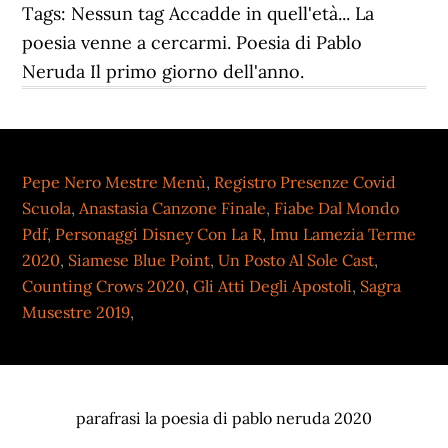
Pepe Nero Mestre Menù
,
Registro Presenze Covid
Scuola
,
Anastasia Canzone Finale
,
Fiabe Dal Mondo
Pdf
,
Personaggi Disney Con La R
,
Imu Lamezia Terme
2020
,
Siamese Blue Point
,
Un Posto Al Sole Cast
,
Counting Crows 2020
,
Gli Atti Degli Apostoli
,
Sagra
Musestre 2019
,
parafrasi la poesia di pablo neruda 2020