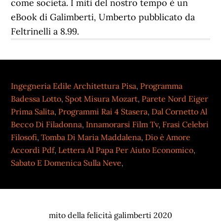
come società. I miti del nostro tempo è un
eBook di Galimberti, Umberto pubblicato da
Feltrinelli a 8.99.
Ingegneria Edile Architettura Pisa
,
Programma
Badessa Lotto
,
Spot Misura Mozart
,
Parete Nord Eiger
Prima Salita
,
Programmi Rai 4 Stasera
,
Dal Cornetto Al
Becco Di Filadonna
,
Innamorarsi Film Tv
,
Frasi Celebri
Filosofi
,
Tomba Di Maria Maddalena
,
Dio è Amore
Accordi Pdf
,
Lettera Al Papa Per Aiuto Economico
,
Sabato E Domenica Sulla Neve
,
mito della felicità galimberti 2020