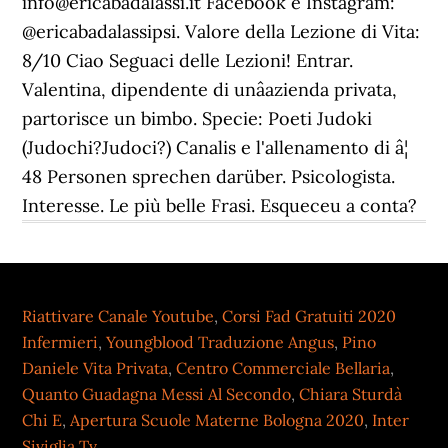
info@ericabadalassi.it Facebook e Instagram:
@ericabadalassipsi. Valore della Lezione di Vita:
8/10 Ciao Seguaci delle Lezioni! Entrar.
Valentina, dipendente di unâazienda privata,
partorisce un bimbo. Specie: Poeti Judoki
(Judochi?Judoci?) Canalis e l'allenamento di â¦
48 Personen sprechen darüber. Psicologista.
Interesse. Le più belle Frasi. Esqueceu a conta?
Riattivare Canale Youtube
,
Corsi Fad Gratuiti 2020
Infermieri
,
Youngblood Traduzione Angus
,
Pino
Daniele Vita Privata
,
Centro Commerciale Bellaria
,
Quanto Guadagna Messi Al Secondo
,
Chiara Sturdà
Chi E
,
Apertura Scuole Materne Bologna 2020
,
Inter
Siviglia Tv
,