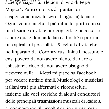
ã¢ã«ã¦ã³ããå¿ããå ´å. 6 lezioni di vita di Pepe
Mujica 1. Punti di forza: â¦i puntini di
sospensione iniziali. Livro. Lingua: â¦Italiano.
Ogni evento, anche il più difficile, porta con sé
una lezione di vita e per coglierla è necessario
sapere quale domanda farti affinché ti porti in
una spirale di possibilità.. 5 lezioni di vita che
ho imparato dal Coronavirus . Infatti, nessuno è
così povero da non avere niente da dare o
abbastanza ricco da non avere bisogno di
ricevere nulla. ... Metti mi piace su Facebook
per vedere notizie simili. Musicologi e musicisti
italiani tra i più affermati e riconosciuti,
insieme alle voci storiche di alcuni conduttori
delle principali trasmissioni musicali di Radio3,
accompagnano gli ascoltatori in un percorso