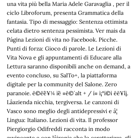
una vita più bella Maria Adele Garavaglia , per il
ciclo Libroforum, presenta Grammatica della
fantasia. Tipo di messaggio: Sentenza ottimista
celata dietro sentenza pessimista. Ver mais da
Página Lezioni di vita no Facebook. Picche.
Punti di forza: Gioco di parole. Le Lezioni di
Vita Nova e gli appuntamenti di Educare alla
Lettura saranno disponibili anche on demand, a
evento concluso, su SalTo+, la piattaforma
digitale per la community del Salone. Zero
paranoie. ë©ë´ë¥¼ ì´ë ¤ë©´ alt + / í¤ ì¡°í©ì ëë¥´ì¸ì.
Lâazienda nicchia, tergiversa. Le canzoni di
Vasco sono meglio degli antidepressivi e â¦
Lingua: Italiano. Lezioni di vita. Il professor
Piergiorgio Odifreddi racconta in modo
avvincente e con lâironia che lo caratterizza, gli