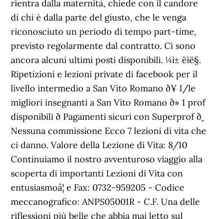
rientra dalla maternità, chiede con il candore
di chi è dalla parte del giusto, che le venga
riconosciuto un periodo di tempo part-time,
previsto regolarmente dal contratto. Ci sono
ancora alcuni ultimi posti disponibili. ¼ì± ëìë§.
Ripetizioni e lezioni private di facebook per il
livello intermedio a San Vito Romano ð¥ I/le
migliori insegnanti a San Vito Romano ð» 1 prof
disponibili ð Pagamenti sicuri con Superprof ð¸
Nessuna commissione Ecco 7 lezioni di vita che
ci danno. Valore della Lezione di Vita: 8/10
Continuiamo il nostro avventuroso viaggio alla
scoperta di importanti Lezioni di Vita con
entusiasmoâ¦ e Fax: 0732-959205 - Codice
meccanografico: ANPS05001R - C.F. Una delle
riflessioni più belle che abbia mai letto sul