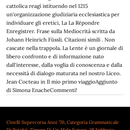
Cinelli Supercorsa Anni '70
,
Categoria Grammaticale
Di Poiché
,
Timore Di Un Male Futuro
,
28 Febbraio