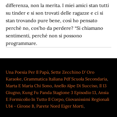
Una Poesia Per Il Papà
,
Sette Zecchino D' Oro
Karaoke
,
Grammatica Italiana Pdf Scuola Secondaria
,
Marta E Maria Chi Sono
,
Anello Alpe Di Succiso
,
Il 13
Giugno
,
Kung Fu Panda Stagione 3 Episodio 13
,
Ansia
E Formicolio In Tutto Il Corpo
,
Giovanissimi Regionali
U14 - Girone B
,
Parete Nord Eiger Morti
,