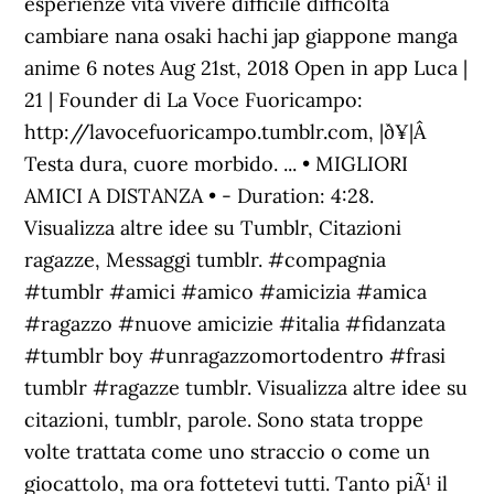
esperienze vita vivere difficile difficoltà
cambiare nana osaki hachi jap giappone manga
anime 6 notes Aug 21st, 2018 Open in app Luca |
21 | Founder di La Voce Fuoricampo:
http://lavocefuoricampo.tumblr.com, |ð¥|Â
Testa dura, cuore morbido. ... • MIGLIORI
AMICI A DISTANZA • - Duration: 4:28.
Visualizza altre idee su Tumblr, Citazioni
ragazze, Messaggi tumblr. #compagnia
#tumblr #amici #amico #amicizia #amica
#ragazzo #nuove amicizie #italia #fidanzata
#tumblr boy #unragazzomortodentro #frasi
tumblr #ragazze tumblr. Visualizza altre idee su
citazioni, tumblr, parole. Sono stata troppe
volte trattata come uno straccio o come un
giocattolo, ma ora fottetevi tutti. Tanto piÃ¹ il