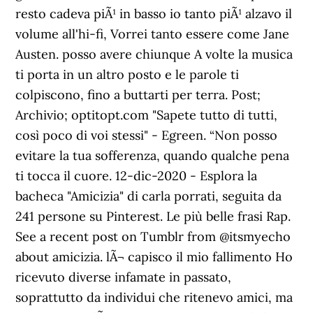
resto cadeva piÃ¹ in basso io tanto piÃ¹ alzavo il
volume all'hi-fi, Vorrei tanto essere come Jane
Austen. posso avere chiunque A volte la musica
ti porta in un altro posto e le parole ti
colpiscono, fino a buttarti per terra. Post;
Archivio; optitopt.com "Sapete tutto di tutti,
così poco di voi stessi" - Egreen. “Non posso
evitare la tua sofferenza, quando qualche pena
ti tocca il cuore. 12-dic-2020 - Esplora la
bacheca "Amicizia" di carla porrati, seguita da
241 persone su Pinterest. Le più belle frasi Rap.
See a recent post on Tumblr from @itsmyecho
about amicizia. lÃ¬ capisco il mio fallimento Ho
ricevuto diverse infamate in passato,
soprattutto da individui che ritenevo amici, ma