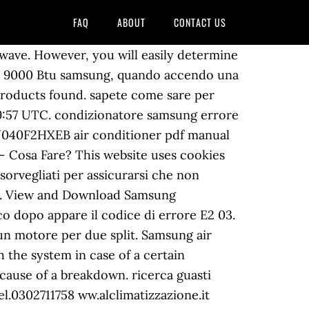
FAQ
ABOUT
CONTACT US
owave. However, you will easily determine
plit 9000 Btu samsung, quando accendo una
products found. sapete come sare per
:09:57 UTC. condizionatore samsung errore
 RJ040F2HXEB air conditioner pdf manual
 Cosa Fare? This website uses cookies
orvegliati per assicurarsi che non
aci. View and Download Samsung
o dopo appare il codice di errore E2 03.
n motore per due split. Samsung air
h the system in case of a certain
 cause of a breakdown. ricerca guasti
tel.0302711758 ww.alclimatizzazione.it