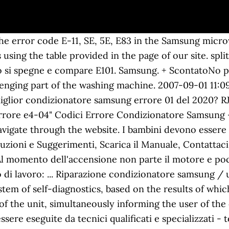
 the error code E-11, SE, 5E, E83 in the Samsung micr
s using the table provided in the page of our site. s
to si spegne e compare E101. Samsung. + ScontatoNo 
allenging part of the washing machine. 2007-09-01 11
r miglior condizionatore samsung errore 01 del 2020?
rrore e4-04" Codici Errore Condizionatore Samsung –
igate through the website. I bambini devono essere s
oluzioni e Suggerimenti, Scarica il Manuale, Contatt
Al momento dell'accensione non parte il motore e poc
 lavoro: ... Riparazione condizionatore samsung / u
stem of self-diagnostics, based on the results of whic
of the unit, simultaneously informing the user of the
sere eseguite da tecnici qualificati e specializzati - 