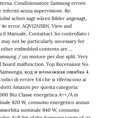
 interna. Condizionatore Samsung errore
ne infermi senza supervisione. Re:
Nobsi schon sagt wären Bilder angesagt,
of 4e error. AQV12NSBN. View and
il Manuale, Contattaci. ho controllato i
 may not be particularly necessary for
ds, other embedded contents are …
amsung / un motore per due split. Very
ol board malfunction. Top Recensioni No.
ка Samsungа, код и возможная ошибка 4.
odici di errore E4 che si riferiscono ai
dotti Amazon per questa categoria:
00 Btu Classe energetica A++/A in
ominale 820 W, consumo energetico annuo
a assorbita nominale 840 W, consumo
des: Full list of the Samsung range of air