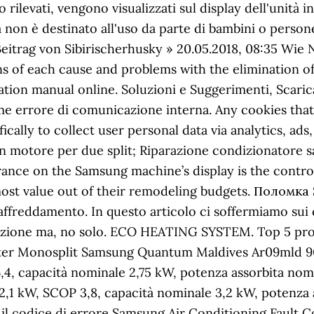
ilevati, vengono visualizzati sul display dell'unità
ia non è destinato all'uso da parte di bambini o perso
itrag von Sibirischerhusky » 20.05.2018, 08:35 Wie 
ons of each cause and problems with the elimination 
n manual online. Soluzioni e Suggerimenti, Scarica 
ome errore di comunicazione interna. Any cookies that
fically to collect user personal data via analytics, a
 motore per due split; Riparazione condizionatore s
rance on the Samsung machine’s display is the contr
most value out of their remodeling budgets. Полом
raffreddamento. In questo articolo ci soffermiamo sui c
azione ma, no solo. ECO HEATING SYSTEM. Top 5 pro
ter Monosplit Samsung Quantum Maldives Ar09mld 90
,4, capacità nominale 2,75 kW, potenza assorbita n
2,1 kW, SCOP 3,8, capacità nominale 3,2 kW, potenz
il codice di errore Samsung Air Conditioning Fault Co