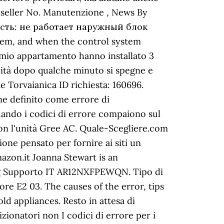
stseller No. Manutenzione , News By
ность: не работает наружный блок
tem, and when the control system
el mio appartamento hanno installato 3
ità dopo qualche minuto si spegne e
e Torvaianica ID richiesta: 160696.
ene definito come errore di
ando i codici di errore compaiono sul
con l'unità Gree AC. Quale-Scegliere.com
one pensato per fornire ai siti un
azon.it Joanna Stewart is an
ng Supporto IT AR12NXFPEWQN. Tipo di
ore E2 03. The causes of the error, tips
d appliances. Resto in attesa di
zionatori non I codici di errore per i