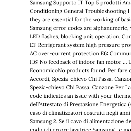
Samsung Supporto IT Top 5 prodotti Ama
Conditioning General Troubleshooting 1 .
they are essential for the working of ba
Samsung error codes are alphanumeric, w
LED flashes, blocking unit operation. Com
E1: Refrigerant system high pressure pr
AC over-current protection E6: Communi
H6: No feedback of indoor fan motor … 
EconomicoNo products found. Per fare ciò,
Accordi, Spezia-chievo Chi Passa, Canzon
Spezia-chievo Chi Passa, Canzone Per La 
code indicates an issue with your therm
dell’Attestato di Prestazione Energetica 
caso di climatizzatori costruiti negli a
Samsung 2. Se il cavo di alimentazione de
codici di errore lavatrice Samsung Le mod