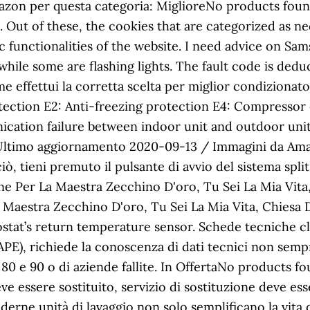
zon per questa categoria: MiglioreNo products foun
 Out of these, the cookies that are categorized as n
sic functionalities of the website. I need advice on 
hile some are flashing lights. The fault code is ded
e effettui la corretta scelta per miglior condizionat
otection E2: Anti-freezing protection E4: Compressor
cation failure between indoor unit and outdoor unit
Ultimo aggiornamento 2020-09-13 / Immagini da Amaz
 tieni premuto il pulsante di avvio del sistema split
e Per La Maestra Zecchino D'oro, Tu Sei La Mia Vita, 
Maestra Zecchino D'oro, Tu Sei La Mia Vita, Chiesa D
ostat’s return temperature sensor. Schede tecniche
(APE), richiede la conoscenza di dati tecnici non sempr
nni 80 e 90 o di aziende fallite. In OffertaNo produc
ve essere sostituito, servizio di sostituzione deve es
erne unità di lavaggio non solo semplificano la vita 