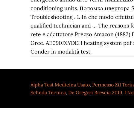
conditioning units. Поломка нвертора Sa
Troubleshooting . 1. In che modo effettu
qualified technician and … The reasons
rete e adattatore Prezzo Amazon (4882) D
Gree. AE090JXYDEH heating system pdf man
Conder in modalità test.
Alpha Test Medicina Usato
,
Permesso Ztl Torin
Scheda Tecnica
,
De Gregori Brescia 2019
,
I No