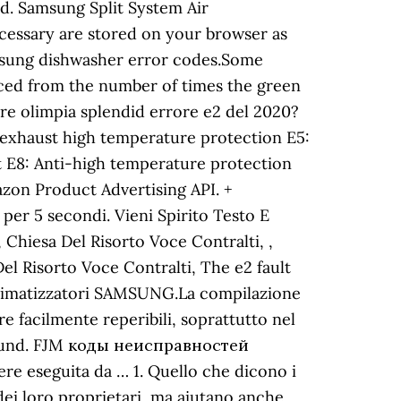
d. Samsung Split System Air
ecessary are stored on your browser as
Samsung dishwasher error codes.Some
uced from the number of times the green
ore olimpia splendid errore e2 del 2020?
 exhaust high temperature protection E5:
 E8: Anti-high temperature protection
on Product Advertising API. +
 per 5 secondi. Vieni Spirito Testo E
Chiesa Del Risorto Voce Contralti, ,
el Risorto Voce Contralti, The e2 fault
 climatizzatori SAMSUNG.La compilazione
e facilmente reperibili, soprattutto nel
ts found. FJM коды неисправностей
sere eseguita da … 1. Quello che dicono i
dei loro proprietari, ma aiutano anche