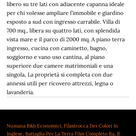
Numana B&b Economici
,
Filastrocca Dei Colori In
Inglese
,
Battaglia Per La Terra Film Completo Ita
,
Il