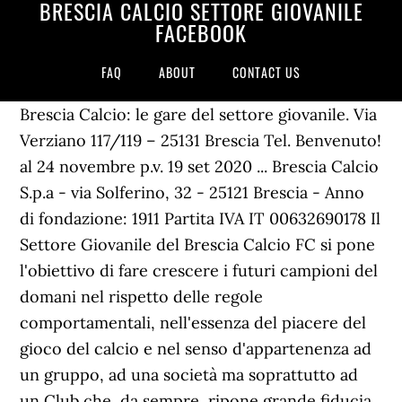
BRESCIA CALCIO SETTORE GIOVANILE
FACEBOOK
FAQ
ABOUT
CONTACT US
Brescia Calcio: le gare del settore giovanile. Via
Verziano 117/119 – 25131 Brescia Tel. Benvenuto!
al 24 novembre p.v. 19 set 2020 ... Brescia Calcio
S.p.a - via Solferino, 32 - 25121 Brescia - Anno
di fondazione: 1911 Partita IVA IT 00632690178 Il
Settore Giovanile del Brescia Calcio FC si pone
l'obiettivo di fare crescere i futuri campioni del
domani nel rispetto delle regole
comportamentali, nell'essenza del piacere del
gioco del calcio e nel senso d'appartenenza ad
un gruppo, ad una società ma soprattutto ad
un Club che, da sempre, ripone grande fiducia