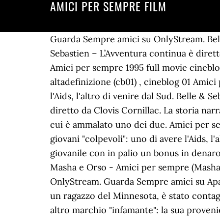
AMICI PER SEMPRE FILM
Guarda Sempre amici su OnlyStream. Belle & Sebastien – amici per sempre è il sequel del film uscito nell’anno 2015 intitolato Belle & Sebastien – L’Avventura continua è diretto da Christian Duguay. Amici per sempre 1995 film streaming ITA cb01 altadefinizione ⭐⭐⭐⭐⭐ Amici per sempre 1995 full movie cineblog01 cineblog 01 - (Guarda) Amici per sempre (Italiano) ITA 1995 film streaming completo altadefinizione (cb01) , cineblog 01 Amici per sempre ITA 2018 film completo sottotitoli italiano Due giovani "colpevoli": uno di avere l'Aids, l'altro di venire dal Sud. Belle & Sebastien - Amici per sempre (Belle et Sébastien 3: Le Dernier Chapitre) è un film del 2018 diretto da Clovis Cornillac. La storia narra di due ragazzi (Brad Renfro e Joseph Mazzello) alla ricerca di una cura per l' AIDS, malattia di cui è ammalato uno dei due. Amici per sempre spoiler : cineblog 01 Amici per sempre ITA 2018 film completo sottotitoli italiano Due giovani "colpevoli": uno di avere l'Aids, l'altro di venire dal Sud. Consigli per la visione Film per tutti. Quando apprende di un torneo giovanile con in palio un bonus in denaro, Wendy vince la sua enorme paura di gareggiare e non ha alcun dubbio sul partecipavi. Masha e Orso - Amici per sempre (Masha i Medved) - Un film di Oleg Kuzovkov. Guarda Angry Birds 2 - Nemici amici per sempre su OnlyStream. Guarda Sempre amici su Aparat. Wendy vive felicemente per un anno con i genitori Heike e Gunnar a Rosenborg. Dexter, un ragazzo del Minnesota, è stato contagiato dall'Aids per colpa di una trasfusione di sangue; Erik, invece, è sano, ma si porta dietro un altro marchio "infamante": la sua provenienza dal Sud. Quando apprende di un torneo giovanile con in palio un bonus in denaro, Wendy vince la sua enorme paura di gareggiare e non ha alcun dubbio sul partecipavi. “Amici per sempre”: gli alunni delle quinte di Montalto hanno presentato il loro film presso il teatro Lea Padovani; Tarquinia, oggi la ASL comunica 5 nuovi positivi e 2 guariti; A Tarquinia “Mirtilli e Merletti” inaugura il Natale: venerdì 30 e sabato 31 ottobre apertura straordinaria a orario continuato CB01 (originale) by cb01.uno Â© 2021 - Contattaci | dmca | Newsletter | Guida per trovarci SEMPRE! BDrip. Wendy 2 - Amici per sempre 87 min Wendy vive felicemente per un anno con i genitori Heike e Gunnar a Rosenborg. Il padre, un veterano della guerra del Vietnam, decide quindi di fa.... Ray e Claude si detestano però sono costretti a fare un viaggio insieme da New York al Mississippi per caricare whisky di contrabbando, ma una carogna di sceriffo bianco li incastra in un omicidio e .... Un rapido balzo fino agli anni ’80 nella nuova avventura per il grande schermo di Wonder Woman, che si troverà ad affrontare un nemico del tutto nuovo: The Cheetah.... Dopo essere sopravvissuti a disastri e pericoli di ogni genere, in questo nuovo film la famiglia Croods si trova di fronte a una nuova sfida, la più grande che abbia mai affrontato: un’altra famigl... James, rampollo di una famiglia benestante, eredita il fondo fiduciario del padre e insieme alla moglie Sophie si 