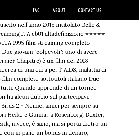
FAQ
ABOUT
CONTACT US
Sempre Amici (The Upside), film diretto da Neil Burger, è la storia di Phillip (Bryan Cranston), miliardario costretto sulla sedia a rotelle da una quadriplegia. FILM; ANIME-CARTONI; Ricerca per: Angry Birds 2 - Nemici amici per sempre. Cerca . Tutto è così impeccabile che ti dimentichi davvero che stai guardando un film perché viene fuori come se fossi una mosca â¦ Masha adora Orso e lui la ricambia con grande affetto, seppur talvolta cerchi di tenerla lontana o impegnata per avere un attimo di tranquillità, si mostra sempre paziente e protettivo e quando lei non è in giro, lui ne sente la mancanza. 3x08 (ITA) Year of the Rabbit. Lista d'istituto Francesco Ranzolin, Sofia Gallana, Samuele Stocco, Gaia Merlo, Antonio Previati, Alessandro Otero, Francesco Bellini, Alessandro Finotti Con Bryan Cranston, Nicole Kidman, Kevin Hart, Aja Naomi King, Genevieve Angelson. Good Witch. 1x04 (SUB-ITA) Star Trek: Discovery. Masha e Orso-Amici per sempre un Film di Categoria Animazione Ideato in , la durata di questo film è .. Masha è una ragazzina vivace, intelligente, testarda e dall’energia inesauribile. 3x20 (ITA) Grande Fratello VIP. Harry Potter e la Pietra Filosofale . Amici per sempre streaming scopri dove vedere film HD 4K sottotitoli ITA e ENG , Amici per sempre Streaming film ita, Amici per sempre Streaming film italiano, Amici per sempre film Streaming ita, Amici per sempre ITA Streaming, Streaming, Inglese, Spagnolo, Francese, Italiano, Olandese & Tedesco. Con Félix Bossuet, Tchéky Karyo, Clovis Cornillac, Thierry Neuvic, Margaux Châtelier. Guarda Sempre amici su OnlyStream. Vedi gratis il Film Flicka 2 - Amici per sempre (2010) Streaming in italiano e download hd - FILM DRAMMATICO - DURATA 96' - USA La giovane pattinatrice Carrie (Tammin Sursok) è costretta a trasferirsi nel ranch del padre Hank (Patrick Warburton), nelle Amici per sempre (The Cure) è un film del 1995, diretto dal regista Peter Horton. Dexter, un ragazzo del Minnesota, è stato contagiato dall'Aids per colpa di una trasfusione di sangue; Erik, invece, è sano, ma si porta dietro un altro marchio "infamante": la sua provenienza dal Sud. Guarda Sempre amici su SpeedVideo. +Info ». Angry Birds 2 â Nemici amici per sempre Streaming ita Altadefinizione.Dopo il grande successo di Angry Birds 2 â Nemici amici per sempre ecco arrivare il grande finale la seconda parte Angry Birds 2 â Nemici amici per sempre. Corsa infernale (2018) HD – Film in Streaming Natale, folle Natale (2019) HD – Film in Streaming La città verrà distrutta all’alba (1973) HD – Film in Streaming Distribuzione: LIFE INTERNATIONAL - BUENA VISTA ENTERTAINMENT Amici per sempre è un film di genere drammatico del 1995, diretto da Peter Horton, con Brad Renfro e … Guarda Angry Birds 2 - Nemici amici per sempre in alta definizione su SpeedVideo. DVDrip. Scrivi cosa ne pensi di Angry Birds 2 - Nemici amici per sem