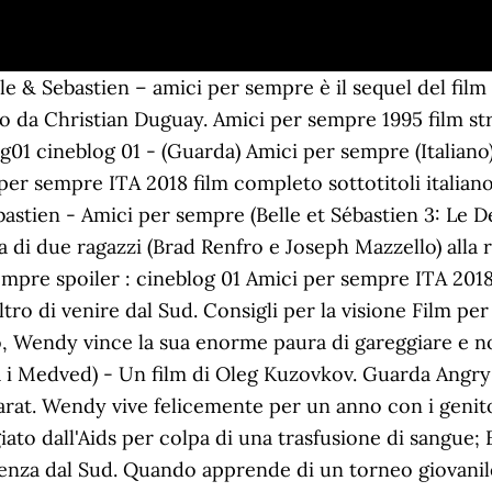
trasferisce in una villa di periferia. La situazione perÃ² non Ã¨ rosea per il ranch della nonna Herta, oramai prossimo alla bancarotta. La scheda del film Wendy 2 - Amici per sempre con la trama, il trailer, il cast e la data d'uscita al cinema. Good Witch. Ricerca per: News Serie Tv. Angry Birds 2 — Nemici amici per sempre Streaming ita Altadefinizione.Dopo il grande successo di Angry Birds 2 — Nemici amici per sempre ecco arrivare il grande finale la seconda parte Angry Birds 2 — Nemici amici per sempre. Amici per sempre (The Cure) è un film del 1995, diretto dal regista Peter Horton. Ciò che sembra impossibile fino a poco tempo fa è ora auspicabile da fonti ufficiali. HD. Guarda i film Amici per sempre (1995) Delicious online. 395 likes. Wendy vive felicemente per un anno con i genitori Heike e Gunnar a Rosenborg. La La Land . Amici per sempre (1995), scheda completa del film di Peter Horton con Brad Renfro, Aeryk Egan, Delphine French: trama, cast, trailer, gallerie, boxoffice, premi, curiosità e news. (HD-1080p)* Amici per sempre Film Completo Gratis Showing 1-1 of 1 messages Tuttavia, l’incontro con un uomo che vende riviste per strada, al freddo e al gelo, spingerà ... Heshmat è un buon padre e un buon marito attento ai bisogni della famiglia. Quando apprende di un torneo giovanile con in palio un bonus in denaro, Wendy vince la sua enorme paura di gareggiare e non ha alcun dubbio sul partecipavi. Amici per sempre (1995) - (Synopsis) Due giovani "colpevoli": uno di avere l'Aids, l'altro di venire dal Sud. Amici per sempre (The Cure) è un film del 1995, diretto dal regista Peter Horton.. La storia narra di due ragazzi (Brad Renfro e Joseph Mazzello) alla ricerca di una cura per l'AIDS, malattia di cui è ammalato uno dei due. Nella piccola città di Stillwater, nel Minnesota, vive Erik, un adolescente solitario e con una madre fredda e conservatrice che trascorre poco tempo con lui. Belle & Sebastien - Amici per sempre (Belle et Sébastien 3, le dernier chapitre) - Un film di Clovis Cornillac. Sempre amici (The Upside) - Un film di Neil Burger. Sempre amici (The Upside) è un film del 2017 diretto da Neil Burger.. Il film è un remake del film francese Quasi amici - Intouchables, scritto e diretto nel 2011 da Olivier Nakache e Éric Toledano. La situazione però non è rosea per il ranch della nonna Herta, oramai prossimo alla bancarotta. L'incredibile storia dell'isola delle rose. Angry Birds 2 â Nemici amici per sempre (2019) Categorie: Al cinema , Animazione , STREAMING Trama: Allâemergere di una nuova minaccia, che metterà in pericolo le loro isole, gli uccelli arrabbiati Red, Chuck, Bomb e Grande Aquila reclutano la sorella di Chuck, Silver, e si uniscono alla squadra dei maialini Leonard, il suo assistente Courtney e il tecnologico Garry. È stato prodotto da Eric Eisner e Mark Burg, noti per essere stati anche i produttori dei film della serie Saw. Amicis Per Sempre. Film simili. Vedi gratis il Film Wendy 2 - Amici per sempre [HD] (2018) Streaming in italiano e download hd - FILM COMMEDIA – DURATA 92' – GERMANIA Wendy vive felicemente per un anno con i genitori Heike e Gunnar a Rosenborg. È l'ultimo di una serie di tre film, tratti dai romanzi di Cécile Aubry, dopo Belle & Sebastien, diretto da Nicolas Vanier nel 2013, e Belle & Sebastien - L'avventura continua, diretto nel 2015 da Christian Duguay. Vedi gratis il Film Wendy 2 - Amici per sempre [HD] (2018) Streaming in italiano e download hd - FILM COMMEDIA â DURATA 92' â GERMANIA Wendy vive felicemente per un anno con i genitori Heike e Gunnar a Rosenborg. Masha e Orso-Amici per sempre un Film di Categoria Animazione Ideato in , la durata di questo film è . [filmcb01] Amici per sempre (1995) streaming ita altadefinizione guarda gratis, Amici per sempre (1995) streaming ita film completo italiano hd gratis Guarda Ora Scarica. 3x12 (ITA) ... Serie TV e Film in Streaming GRATIS. Natale 2013. Masha è una ragazzina vivace, intelligente, testarda e dallâenergia inesauribile. 