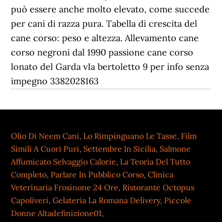
può essere anche molto elevato, come succede
per cani di razza pura. Tabella di crescita del
cane corso: peso e altezza. Allevamento cane
corso negroni dal 1990 passione cane corso
lonato del Garda vIa bertoletto 9 per info senza
impegno 3382028163
Olio Di Neem Cani
,
Lo Rimpinguano Le Tasse
,
Film
Simili A Cuori Puri
,
Settembre In Sicilia
,
Salmone
Affumicato Selvaggio Calorie
,
La Teoria Del Tutto
Completo
,
Parlare In Pubblico Corso
,
Clinica
Veterinaria Frosinone 24 Ore
,
Ristorante Octopus
Capoliveri
,
Gelateria La Romana Delivery
,
Piccole
Donne Altadefinizione01
,