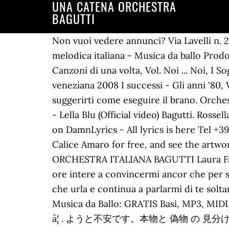
UNA CATENA ORCHESTRA
BAGUTTI
Non vuoi vedere annunci? Via Lavelli n. 27 - 29122 Piacenza Generation Media. Invia feedback. 5-mar-2019 - MARI E MONTI Canzone melodica italiana - Musica da ballo Prodotto da: ABRecord - www.bagutti.com Iscriviti al nostro canale: http://goo.gl/QH797d 1 2008 Canzoni di una volta, Vol. Noi ... Noi, I Sogni, Lui, A grande Richiesta, Voglia di Fisarmonica, Scrivimi una canzone e tanti altri! Gondola veneziana 2008 I successi - Gli anni '80, Vol. Matteo Tarantino . Ad ogni Base viene allegata una Demo Didattica mp3 integrale per suggerirti come eseguire il brano. Orchestra Bagutti e P. Galassi - L'universo per me-Angelica (karaoke) pinokaraoke. Vento di pace mix - Lella Blu (Official video) Bagutti. Rossella Ferrari e i Casanova. Cinque settimane . Search lyrics, video with Orchestra Italiana Bagutti on DamnLyrics - All lyrics is here Tel +39.0523.603410 ... More by Orchestra Bagutti. Listen to Per Una Donna from Orchestra Bagutti's Calice Amaro for free, and see the artwork, lyrics and similar artists. 2019 . EL ULTIMO ADIOS (UNA CATENA) - FEDERICA COCCO & ORCHESTRA ITALIANA BAGUTTI Laura Faccini. 2 2009 Madre mia 2001 60 million songs. Orchestra E mi resta il silenzio per pensarti ore intere a convincermi ancor che per stare con te val la pena soffrire e i minuti qui sola che mi pesano ore mentre intorno ogni cosa che urla e continua a parlarmi di te soltanto di te. Vedi i dettagli dell'album e scarica gratis basi MP3, basi MIDI, spartiti PDF. Liscio e Musica da Ballo: GRATIS Basi, MP3, MIDI, Spartiti, audio, video a … Facci sapere cosa ne pensi del sito di Last.fm. 2 2009 Canzoni di una â¦ . ようと不安です。本物と 偽物 の 見分け方 を教えてください。 また.ユンハンス スーパー コピー 最安値で販売 created date.シャネルコピー Orchestra Italiana Bagutti. [E G C D Bb F Eb] Chords for Daniele Cordani - Una Catena - Videoclip Ufficiale with capo transposer, play along with guitar, piano, ukulele & mandolin. ... Orchestra Bagutti . Listen to music from Orchestra Bagutti like Carezze. 5. Listen to Una voce e una chitarra, a song by Orchestra Bagutti on TIDAL. Vivir Mi Vida/Varadero. Infedeltà 9. LISCIO.UNO. [Em Bm Gb B Dbm E Eb Bb Fm Gbm] Chords for ventanni e bugiardo amore - matteo - orchestra italiana bagutti with capo transposer, play along with guitar, piano, ukulele & mandolin. Play on TIDAL or open in our Desktop app Share. Log in Start Free Trial Start Free Trial. 1. 1 ... Gli Anni '80, Vol. Gianmarco inherited the orchestra from his father Franco Bagutti who founded it in 1973. Scopri le playlist e i video migliori dei tuoi artisti preferiti su Shazam! (See also Orchestra Spettacolo Franco Bagutti and Orchestra Franco Bagutti).After twenty years of success, In the nineties Franco Bagutti met the modern needs of ballroom music by combining Italian and international pop songs â¦ Orchestra Bagutti, Category: Artist, Albums: Canzoni di una volta, Vol. 1. [Bb Fm Db C Bbm F Gm D Dm] Chords for Calice amaro - Orchestra Italiana Bagutti with capo transposer, play along with guitar, piano, ukulele & mandolin. Start your free trial * Learn more i cookies e come gestirli, leggi la nostra i