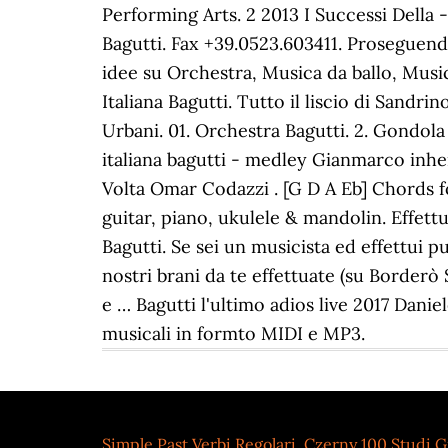
Simple Past Verbi Regolari
,
Czerny 100 Studi Gi