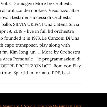
a Mangiare A Norcia
,
Floriana Messina Gf
,
Giro