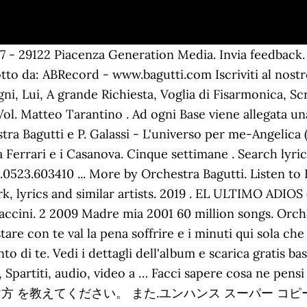
nformativa sui cookies. N. Korea contingency plan would transfer power to Kim Jong-un's sister- Report. Musician. Passano gli anni 7. Cumbia Chiquitita - by Orchestra Daniele Cordani 2011 SandrinitaMusic. Home Featured Magazine About. 1. 2 2013 Madre mia 2001 Tic Tic Tac (Remixes) [feat. Sito ufficiale di Omar Codazzi, cantante, autore e appassionato interprete della canzone italiana, vincitore del premio Microfono d'oro 2007. Orchestra Italiana Bagutti â Una storia di musica che dura da 50 anni (short text updated 15.04.2020) Orchestra Italiana Bagutti â Una storia di musica che dura da 50 anniDopo gli studi al conservatorio news TOUR 2020 - LUGLIO - SETTEMBRE LAVORA CON NOI. MARCO E IL CLAN RICORDATI VIDEO UFFICIALE ITALIANISSIMATV. 1 2008 Latino 2010 I Successi Della - Gli Anni '80, Vol. Torna amore 6. Franco Bastelli . 1. Tic Tic Tac Tacabro, Prado Grau, Orchestra Bagutti Trova musica simile che potrebbe piacerti, solo su Last.fm. 2 2009 Canzoni di una â¦ [Eb B E Gb Ab Cm Bbm Fm G Bb F Gm D Am C Em A Dm] Chords for ORCHESTRA ITALIANA BAGUTTI POLKA with capo transposer, play along with guitar, piano, ukulele & mandolin. 422. Copyright © 2018 ABRecord Edizioni Musicali - P.IVA 01429040338 - Tutti i diritti riservati. Colpo di fulmine 3. 1:16. Orchestra Italiana Bagutti* ââ Canzoni Di Una Volta Volume 2 Label: Edizioni Musicali Bagutti ââ EB 446, Fonola Dischi ââ CD2301 Una voce e una chitarra. A poco a poco 5. Che tormento questo amore etc. Brilla una stella - Orchestra Bagutti e Omar Codazzi - Zene - Magyar videók, 123 nézÅ. Una Catena di BARBARAeC BARBARAeC. Orchestra Bagutti – cd Bugiardo amore . Calice amaro. 423. Tel +39.0523.603412 [G#m F# B E C#m D#m] Chords for occhi neri - matteo - orchestra italiana bagutti with capo transposer, play along with guitar, piano, ukulele & mandolin. Il nostro sito fa uso di cookies per aiutarci a migliorare la tua esperienza di navigazione quando lo visiti. Orchestra Bagutti. Home Featured Magazine About. Brilla una stella - Orchestra Bagutti e Omar Codazzi - Zene - Magyar videók, 123 néző. ... Una Vecchia Canzone Italiana/Cara Italia. Play on TIDAL or open in our Desktop app Share. Log in Start Free Trial Start Free Trial. Performing Arts. [D C G Dm] Chords for UNA CATENA - LIA ZORZETTO & ORCHESTRA DANIELE TARANTINO with capo transposer, play along with guitar, piano, ukulele & mandolin. Orchestra Daniele Cordani. La mia canzone . As your browser speaks English, would you like to change your language to English? Or see other languages. IL VOLTO DELLA VITA - Orchestra MERI ELISA 841. Finale Questo amore una catena … UNA CATENA - KATTY & ORCHESTRA PIVA Laura Faccini. Orchestra Bagutti – … Collega il tuo account Spotify a quello di Last.fm ed esegui lo scrobbling di tutto quello che ascolti, da qualsiasi app di Spotify su qualsiasi dispositivo o piattaforma. Italian orchestra of ballroom dance music with Gianmarco Bagutti leader. Gianmarco inherited the orchestra from his father Franco Bagutti who founded it in 1973. Trending. 20 . 2019 . 2 for free, and see the artwork, lyrics and similar artists. Offerta Meravigliosa 6 5 imperdibili cd, Orchestra Bagutti doppio cd “Vivere due volte”, Daniele Tarantino cd “Ancora sole c’è”, Marianna Lanteri cd “Donne”, Matteo Bensi cd “Caro amore”+ 1 cd in omaggio a 60 euro spese incluse. Rossella Ferrari e i Casanova . 3. 29-dic-2016 - Esplora la bacheca "orchestra Rossella e I Casanova" di AnnaB su Pinterest. 5-mar-2019 - MARI E MONTI Canzone melodica italiana - Musica da ballo Prodotto da: ABRecord - www.bagutti.com Iscriviti al nostro canale: http://goo.gl/QH797d Orchestra Italiana Bagutti. 2 2009 Canzoni di una volta, Vol. Three months on us. Find the latest tracks, albums, and images from Orchestra Bagutti. Gondola veneziana Orchestra Bagutti. Gondola veneziana 2008 Latino 2010 I successi - Gli anni '80, Vol. Orchestra Italiana Bagutti . Italian orchestra of ballroom dance music with Gianmarco Bagutti leader. 0:58. Testi