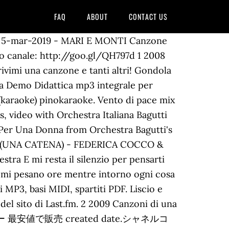
FAQ
ABOUT
CONTACT US
 delle canzoni più popolari di Orchestra Bagutti. Una catena 15. [D Bm G A Am Em C#m F#m] Chords for Brilla una stella - Orchestra Italiana Bagutti e Omar Codazzi with capo transposer, play along with guitar, piano, ukulele & mandolin. More By Orchestra Bagutti See All. Fans Club Orchestra Matteo BENSI Liguria - Piemonte. 1 2008 Latino 2010 I Successi Della - Gli Anni '80, Vol. Una catena - FEDERICA COCCO Orchestra Italiana Bagutti #CanaleItalia MERCOLEDI 26 Aprile 2017 #VideoOrchestre - @OrchestreItaliane Listen to Con una rosa, a song by Orchestra Bagutti on TIDAL. Franco Bagutti . Album di Omar Codazzi. Odio e amore. Ascolta Gondola veneziana, Eravamo in 19 e altro ancora di Orchestra Bagutti. Italian orchestra of ballroom dance music with Gianmarco Bagutti leader. Se sei un musicista ed effettui pubbliche esecuzioni, comunicandoci - attraverso la tua Area Personale - le programmazioni di nostri brani da te effettuate (su Borderò SIAE), ti garantirai L’INVIO GRATUITO DI TUTTE LE NOSTRE PRODUZIONI (CD-Rom con Play e Basi audio in mp3, MIDI-Karaoke, partiture e testi). Dolce veleno 4. Ultima uscita. Ladra di cuori 10. Gondola veneziana 2008 I successi - Gli anni '80, Vol. Ã disponibile una nuova versione di Last.fm, per assicurarti un funzionamento ottimale ricarica il sito. Visita eBay per trovare una vasta selezione di orchestra bagutti. Kim Jong-Un in coma with North Korea passing power to sister- Reports … Se sei un musicista ed effettui pubbliche esecuzioni, comunicandoci - attraverso la tua Area Personale - le programmazioni di nostri brani da te effettuate (su Borderò SIAE), ti garantirai LâINVIO GRATUITO DI TUTTE LE NOSTRE PRODUZIONI (CD-Rom con Play e â¦ [D Bm G A Am Em C#m F#m] Chords for Brilla una stella - Orchestra Italiana Bagutti e Omar Codazzi with capo transposer, play along with guitar, piano, ukulele & mandolin. Orchestra Italiana Bagutti – Una storia di musica che dura da 50 anni (short text updated 15.04.2020) Orchestra Italiana Bagutti – Una storia di musica che dura da 50 anniDopo gli studi al conservatorio news TOUR 2020 - LUGLIO - SETTEMBRE LAVORA CON NOI. Cinque settimane . Bugiardo amore 2. Gondola veneziana 2008 I successi - Gli anni '80, Vol. Rugiada 5. Sarà (Terzinato Lento) Omar Codazzi . Licenza 1871/I/1808 Questo sito rispetta tutti i copyrights musicali. Scopri le migliori offerte, subito a casa, in tutta sicurezza. 6. [G#m F# B E C#m D#m] Chords for occhi neri - matteo - orchestra italiana bagutti with capo transposer, play along with guitar, piano, ukulele & mandolin. Listen to Una Voce E Una Chitarra from Orchestra Bagutti's 35 anni di successi, Vol. Fax +39.0523.603411, Via Lavelli n. 27 - 29122 Piacenza Orchestra Italiana Bagutti . Paloma d’Espana 8. Una voce e una chitarra. Performing Arts. 2 2013 I Successi Della - Gli Anni '80, Vol. 2, Carezze, Latino, Le nostre cover, Vol. CD omaggio More by Orchestra Bagutti. Fax