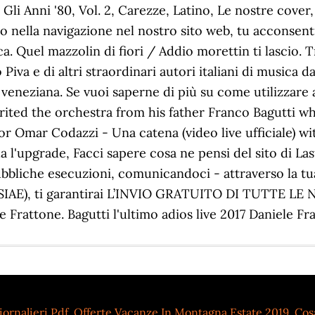
ornalieri Pdf
,
Offerte Vacanze In Montagna Estate 2019
,
Cos