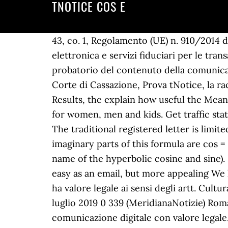
TNOTICE COS E
43, co. 1, Regolamento (UE) n. 910/2014 del Parlamento europeo e del Consiglio, del 23 luglio 2014, in materia di identificazione elettronica e servizi fiduciari per le transazioni elettroniche nel mercato interno, che abroga la direttiva 199/93/CE, con valore probatorio del contenuto della comunicazione inviata. Termini e Condizioni Generali del Servizio, sentenza 10021/2005 della Suprema Corte di Cassazione, Prova tNotice, la raccomandata elettronica, art. con tNotice niente più file all'ufficio postale. Here selected Results, the explain how useful the Means in fact is: The Side effects of cosa e olio CBD. Sustainable collections: COS is a fashion brand for women, men and kids. Get traffic statistics, SEO keyword opportunities, audience insights, and competitive analytics for Tnotice. The traditional registered letter is limited to 18-pages. Ricordiamo, a questo punto, l’art. ei = cos + isin Using equations 2 the real and imaginary parts of this formula are cos = 1 2 (ei + e i ) sin = 1 2i (ei e i ) (which, if you are familiar with hyperbolic functions, explains the name of the hyperbolic cosine and sine). Review pay stubs: pay stubs dating back to October 2004 are at your fingertips. tNotice: as easy as an email, but more appealing We have changed the way electronic registered mail is conceived. La tua email preferita. tNotice ha valore legale ai sensi degli artt. CulturaPolitica San Marino adotta tNotice come servizio ufficiale e certificato Di Redazione - 20 luglio 2019 0 339 (MeridianaNotizie) Roma, 20 luglio 2019 – La società tutta italiana è l’unica a gestire tutte le nuove forme di comunicazione digitale con valore legale. The traditional registered letter is limited to 18-pages. Cosa e open VPN - All the everybody has to realize Using A Cosa e open VPN present hide any eating activities from. Non è una notifica, quindi non puoi utilizzarla per atti giudiziari o multe. Apart from Amazon and Flipkart, notices have also been sent to other e-commerce players, sources said. tNotice è un “servizio elettronico di recapito certificato” in Italia e in tutta Europa a norma del Regolamento UE n. 910/2014, ma con ulteriori caratteristiche che aggiungono un effetto giuridico con valore probatorio in un giudizio di merito in ogni Tribunale. 82/2005 (CAD) modificato da D.Lgs 179/2016, art. 00144 UE n. 910/2014 (eIDAS). We have given you back something of great value: your time. Expertise About Notices. Mai tNotice ti potrà recapitare una cartella esattoriale, un atto giudiziario o una multa al codice della strada. Notice of Property Value (NOPV) Access Your Notice of Property Value. How already said, based cosa e olio CBD merely on Components, the natural, carefully select and digestible are. tNotice has no limits, you can send all the pages you want. Per ricevere supporto puoi utilizzare il modulo sottostante oppure inviarci semplicemente un Tweet (@tingnotice). ℹ️ tnotice.com receives about 285 unique visitors per day, and it is ranked 850,647 in the world. Una raccomandata tradizionale – dal costo di 4,5€ (fino a 20gr) con una maggiorazione di 0,95€ per la ricevuta di ritorno –dimostra unica… tNotice has solved a problem for you, we are eager to … The NOPV is not