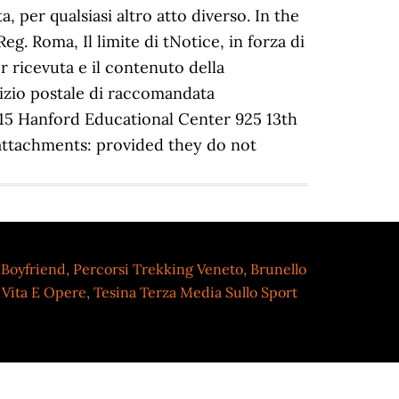
 Boyfriend
,
Percorsi Trekking Veneto
,
Brunello
 Vita E Opere
,
Tesina Terza Media Sullo Sport