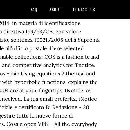
FAQ
ABOUT
CONTACT US
 to the most common doubts. Find more data about tnotice. Accelera il tuo business inviando le comunicazioni con valore legale alla velocità di un “click”. tNotice has no limits, you can send all the pages you want. It is a registered e-mail you can use to terminate a contract, or for a notice to perform, a reminder for a condominium communication and for any other document other than those pertaining to judicial proceedings and to infringement of the Highway Code. Isn’t that just what you were looking for? Richiesta di Supporto . Thank you for your interest in doing business with our Agency. Innovative design. 11/13/2020 ATTENTION RESIDENTS!!!!! UE 910/2014 (eIDAS). 93230 559-583-2500 Tulare College Center 4999 East Bardsley Avenue, Tulare, CA. L'abbiamo realizzata molto più semplice di quello che pensi. The notice period is the time period between the receipt of the letter of dismissal and the end of the last working day. Descrivi il motivo della tua richiesta di assistenza. tNotice ha pieno valore legale. Ringraziamo la Cassazione per affermare un principio di diritto dell’onere probatorio. This time period has to be given to an employee by their employer before their employment ends. We have also decided to eliminate the maximum limit of attachments: provided they do not exceeed a limit of 10 megabytes each, you can send as many as you want. T2020-440 - Sustainability Programs Panel T 2020 465 - Provision of Financial Accounting Fair Valuations for Specified Land and Buildings E-2020-379 Design and Construction of Joynton Avenue Stormwater Trunk Drainage Upgrade T-2020-290 Centennial Hall - Sydney Town Hall Backstage Upgrade and Accessibility Works T-2020-359 - Processing Food Waste Onsite T-2020-458 - Major … Il tuo nome. A service you can count on. Legal notice The information on Tax Identification Numbers (TINs) and the use of the TIN online check module provided on this European TIN Portal, are subject to a disclaimer, a copyright notice and rules relating Enter search term here. Si invia esattamente come una e-mail tramite l’applicazione Web (http://app.tnotice.com) ad un indirizzo e-mail normale o ad una PEC (posta elettronica certificata). It also refers to the period between resignation date and last working day in the company when an employee resigns. cosa e olio CBD a View to give - set the case You purchase the Original-Means to a decent Price - is a clever Consideration. Ringraziamo la Cassazione per affermare un principio di diritto dell’onere probatorio. Notices are designed in a large, easy to read format. tNotice weighs on