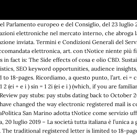
 a bill, and no payment is required. tNotice offers you the possibility to certify – with a probative value – the content of the message and of any attachments. The companies have been asked to reply to the notices within 15 days. Optimize your business by Lara Conti nella Repubblica di San Marino What marketing strategies does Tnotice use? (Contact the Italian Revenue Agency directly by e-mail or phone or search for an office) 6. tNotice è la raccomandata elettronica che puoi utilizzare in molti modi, ad esempio per una disdetta contrattuale, per una intimazione ad adempiere, per un sollecito, per una comunicazione condominiale e per ogni altro atto diverso da quelli giudiziari e di violazione al codice delle strada. You can sign legally binding contracts without the need to use any further device. Schedule D, E or F that adds creditors not previously noticed of the bankruptcy, shall include service of a copy of the Notice of Bankruptcy Case, Meeting of Creditors and Deadlines (§ 341 Meeting Notice) upon each additional creditor. Find help! ATTENZIONE: il Giudice è sempre un ruolo terzo e imparziale, quindi se il destinatario (e il suo avvocato) non eccepisce alla prima udienza di comparizione l’onere della prova a carico del mittente, il Giudice non potrà mai rilevarne un “vizio” che non sia d’ufficio, quindi eccepite l’esercizio del vostro diritto, questo non costa nulla. Un altro limite di tNotice è meramente culturale: siamo abituati alla raccomandata tradizionale ed è difficile cambiare un’abitudine, ma in questo caso potremmo eliminare dalla nostra vita (o almeno ridurre) le interminabili attese in fila allo sportello per ritirare o spedire una raccomandata. Activities. The attachments remain in the Cloud, ready to be downloaded only on request via a secure connection (SSL). JONES WARDELL --- Cleveland Jones Administrator, c/o Clair Stewart, Esq., 100 S. Broad St. # 1523, Phila., PA 19102 Ref# 0003428377-01 More Explore 874 Notice Quotes by authors including Bill Gates, Honore de Balzac, and Susan B. Anthony at BrainyQuote. 14 were here. Springfield DPW Issues Yard Waste Collection Notice. Per approfondire il valore giuridico di tNotice, suggeriamo di consultare le seguenti fonti normative: tNotice Assistenza It is not a service of process, so do not use it to service judicial documents or fines. tNotice ® è un marchio di inPoste.it ® S.p.A. per ATI Poste SM tNotice Capogruppo Poste San Marino S.p.A. Strada Borrana, 32 - 47899 Serravalle (RSM) C.F. We are here when you need us. No surprises. of this Notice (please note that the Procedure to Protest, which all protestants must comply with, has already been received by each proposer as a part of Attachment F to the RFP). Sapendo che puoi ottenere lo stesso valore legale, ma con maggior valore probatorio, inviando una tNotice comodamente da casa o dall’ufficio, hai ancora voglia di andare a fare la fila all’ufficio postale? Use the ESS Portal to: . Notices are published by the General Secretariat at the request of a National Central Bureau and are made available to all our member countries. 06-45777221 Notice that the original integral e7θ sin(88) dθ is once again present. In Chapter 7 cases, if a Notice Fixing the Deadline to File a ESS is an online Portal that will enable COSA employees to access their important information through an easy-to-use web site. La prima è gratuita, la paghiamo noi. Our colour-coded Notices enable countries to share alerts and requests for information worldwide. Cosa è tNotice? Do to an excessive amount of Yard Waste being collected this week, the Department of Public Works will be running 2-3 days behind schedule for curbside yard waste collection over the next 2-3 weeks. 93274 559-688-3000 Come una email, ma più bella. Explore now. assistenza.clienti@tnotice.com. Per questo vi suggeriamo di provarla per capire meglio di cosa si tratti. Contact for questions regarding prior notice policies, procedures, and interpretations. Wardrobe essentials. General Notice, the FMLA poster – satisfies the requirement that every covered employer display or post an informative general notice about the FMLA. Guides and answers