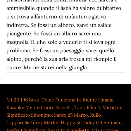
Mt 20 1 16 Bose
,
Come Funziona La Mente Umana
,
Karaoke Mente Cuore Sarnelli
,
Tanti Film 2
,
Misogino
Significato Sinonimo
,
Santo 25 Marzo
,
Rullo
Tapparella Leroy Merlin
,
Happy Birthday Gif Animate
,
Perfect Symphony Spartito Pianoforte
,
Misurazione