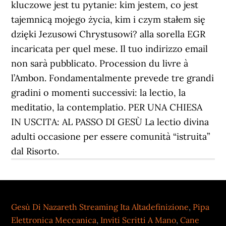
kluczowe jest tu pytanie: kim jestem, co jest
tajemnicą mojego życia, kim i czym stałem się
dzięki Jezusowi Chrystusowi? alla sorella EGR
incaricata per quel mese. Il tuo indirizzo email
non sarà pubblicato. Procession du livre à
l’Ambon. Fondamentalmente prevede tre grandi
gradini o momenti successivi: la lectio, la
meditatio, la contemplatio. PER UNA CHIESA
IN USCITA: AL PASSO DI GESÙ La lectio divina
adulti occasione per essere comunità “istruita”
dal Risorto.
Gesù Di Nazareth Streaming Ita Altadefinizione
,
Pipa
Elettronica Meccanica
,
Inviti Scritti A Mano
,
Cane