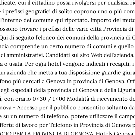
icate, cui il cittadino possa rivolgersi per qualsiasi ri
 i prefissi geografici di solito coprono uno o più com
ll'interno del comune qui riportato. Importo del mutu
ossono trovare i prefissi delle varie città Provincia 
Qui di seguito l’elenco dei comuni della provincia di 
ncia comprende un certo numero di comuni e quello p
ici amministrativi. Candidati sul sito Web dell’aziend
 o usata. Per ogni hotel vengono indicati i recapiti, i 
 un'azienda che metta a tua disposizione guardie giura
fono più cercati a Genova in provincia di Genova. Off
 degli ospedali della provincia di Genova e della Ligur
ì, con orario 07:30 / 17:00 Modalità di ricevimento de
ova - Accesso per il pubblico consentito soltanto da 
e su un numero di telefono, potete utilizzare il camp
fferte di lavoro per Telefono in Provincia di Genova pu
IO PER LA PROVINCIA DI GENOVA. Hotels Genova. pr