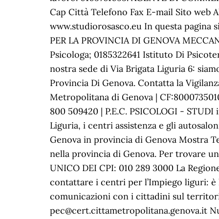
Cap Città Telefono Fax E-mail Sito web A
www.studiorosasco.eu In questa pagina s
PER LA PROVINCIA DI GENOVA MECCANOCAR 
Psicologa; 0185322641 Istituto Di Psicote
nostra sede di Via Brigata Liguria 6: siam
Provincia Di Genova. Contatta la Vigilanza
Metropolitana di Genova | CF:800073501
800 509420 | P.E.C. PSICOLOGI - STUDI in
Liguria, i centri assistenza e gli autosa
Genova in provincia di Genova Mostra Tel
nella provincia di Genova. Per trovare 
UNICO DEI CPI: 010 289 3000 La Regione L
contattare i centri per l’Impiego liguri: 
comunicazioni con i cittadini sul territor
pec@cert.cittametropolitana.genova.it N