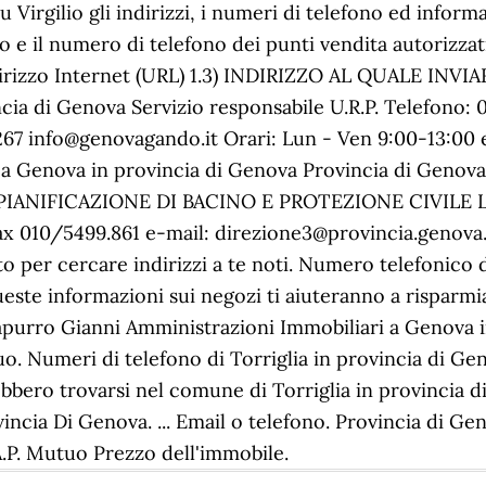
Virgilio gli indirizzi, i numeri di telefono ed informaz
zo e il numero di telefono dei punti vendita autorizza
 Indirizzo Internet (URL) 1.3) INDIRIZZO AL QUALE 
di Genova Servizio responsabile U.R.P. Telefono: 018
67 info@genovagando.it Orari: Lun - Ven 9:00-13:00 
a Genova in provincia di Genova Provincia di Genova 
O PIANIFICAZIONE DI BACINO E PROTEZIONE CIVILE La
 010/5499.861 e-mail: direzione3@provincia.genova.it
to per cercare indirizzi a te noti. Numero telefonico
este informazioni sui negozi ti aiuteranno a risparmi
purro Gianni Amministrazioni Immobiliari a Genova in
. Numeri di telefono di Torriglia in provincia di Geno
ebbero trovarsi nel comune di Torriglia in provincia
cia Di Genova. ... Email o telefono. Provincia di Gen
A.P. Mutuo Prezzo dell'immobile.