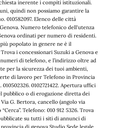
chiesta inerente i compiti istituzionali.
uni, quindi non possiamo garantire la
o. 010582097. Elenco delle città
di Genova. Numero telefonico dell'utenza
Genova ordinati per numero di residenti.
iù popolato in genere ne è il
a. Trova i concessionari Suzuki a Genova e
numeri di telefono, e l’indirizzo oltre ad
te per la sicurezza dei tuoi ambienti,
erte di lavoro per Telefono in Provincia
ia. 010502326. 0102721422. Apertura uffici
l pubblico o di erogazione diretta dei
Via G. Bertora, cancello (angolo via
o “Cerca”. Telefono: 010 912 5326. Trova
bblicate su tutti i siti di annunci di
ovincia di genova Studio Sede legale