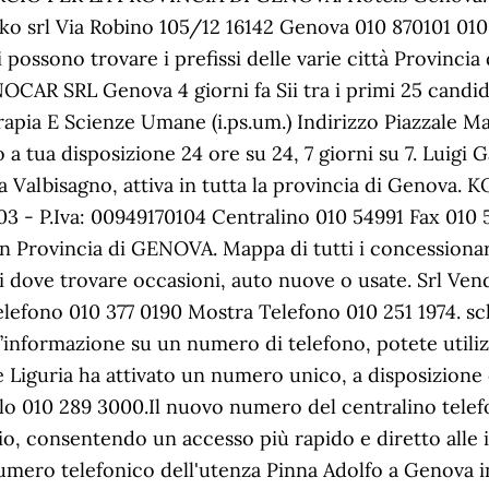
ko srl Via Robino 105/12 16142 Genova 010 870101 010
i possono trovare i prefissi delle varie città Prov
SRL Genova 4 giorni fa Sii tra i primi 25 candidat
rapia E Scienze Umane (i.ps.um.) Indirizzo Piazzale Maz
o a tua disposizione 24 ore su 24, 7 giorni su 7. Luigi 
 Valbisagno, attiva in tutta la provincia di Genova. K
03 - P.Iva: 00949170104 Centralino 010 54991 Fax 0
 Provincia di GENOVA. Mappa di tutti i concessionari
loni dove trovare occasioni, auto nuove o usate. Srl Ve
efono 010 377 0190 Mostra Telefono 010 251 1974. sche
un’informazione su un numero di telefono, potete ut
iguria ha attivato un numero unico, a disposizione di
è lo 010 289 3000.Il nuovo numero del centralino telefon
io, consentendo un accesso più rapido e diretto alle in
umero telefonico dell'utenza Pinna Adolfo a Genova i