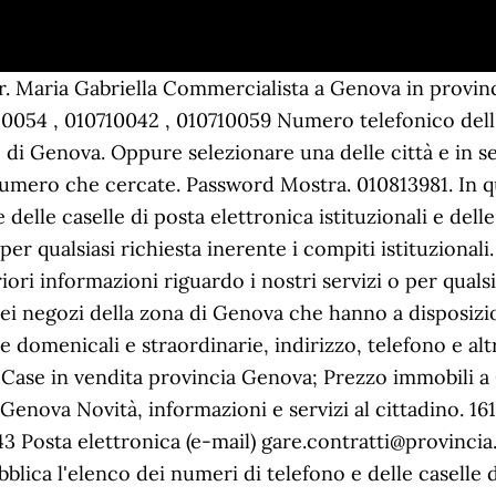
r. Maria Gabriella Commercialista a Genova in provin
10054 , 010710042 , 010710059 Numero telefonico dell
di Genova. Oppure selezionare una delle città e in se
numero che cercate. Password Mostra. 010813981. In q
delle caselle di posta elettronica istituzionali e delle
si per qualsiasi richiesta inerente i compiti istituzi
ori informazioni riguardo i nostri servizi o per qualsi
ei negozi della zona di Genova che hanno a disposizio
e domenicali e straordinarie, indirizzo, telefono e altr
Case in vendita provincia Genova; Prezzo immobili 
Genova Novità, informazioni e servizi al cittadino. 16
3 Posta elettronica (e-mail) gare.contratti@provincia.
lica l'elenco dei numeri di telefono e delle caselle di