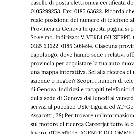
caselle di posta elettronica certificata ded
0105299253. Fax: 0185 63622. Ricorda che
reale posizione del numero di telefono a
Provincia di Genova In questa pagina si p
So.ve.mo. Indirizzo: V. VERDI GIUSEPPE. 
0185 63622. 0185 309494. Ciascuna provi
capoluogo, dove hanno sede i relativi uff
provincia per acquistare la tua auto nuova
una mappa interattiva. Sei alla ricerca di
aziende o negozi? Scopri i numeri di tele
di Genova. Indirizzi e racapiti telefonici
della sede di Genova dal lunedì al venerd
servizi al pubblico USR-Liguria ed AT-Gen
Assarotti, 38) Per trovare un’informazion
sul motore di ricerca Careerjet tutte le o
lavoro. 0105761095. AGENTE DI COMMERC