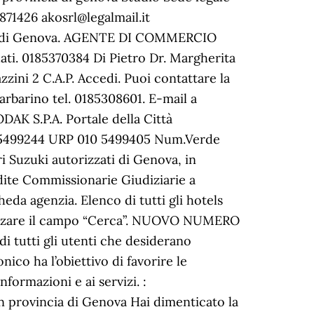
871426 akosrl@legalmail.it
incia di Genova. AGENTE DI COMMERCIO
i. 0185370384 Di Pietro Dr. Margherita
zini 2 C.A.P. Accedi. Puoi contattare la
Garbarino tel. 0185308601. E-mail a
ODAK S.P.A. Portale della Città
10 5499244 URP 010 5499405 Num.Verde
 Suzuki autorizzati di Genova, in
ndite Commissionarie Giudiziarie a
da agenzia. Elenco di tutti gli hotels
ilizzare il campo “Cerca”. NUOVO NUMERO
 tutti gli utenti che desiderano
ico ha l’obiettivo di favorire le
formazioni e ai servizi. :
n provincia di Genova Hai dimenticato la