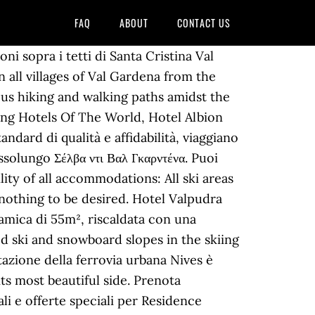
FAQ
ABOUT
CONTACT US
, 4,192 candid photos, and prices for 2,393 hotels near Telecabin Forcella del Sassolungo in Selva di Val Gardena, Italy. Hotel Cristallo Str. Selva, Santa Cristina e Ortisei sono le tre stelle di questa costellazione. Numerous gourmet restaurants in Ortisei, S. Cristina and Selva convince epicures with local and international specialties and excellent wines. La località idilliaca invita a una visita con la sua natura incontaminata e le tante bellezze da ammirare, come il più antico luogo spirituale di cura delle anime Situata accanto a Stadio del ghiaccio Pranives, la struttura si trova vicino anche a Val Gardena. ), la vetta sudest del Sassolungo, copre la metà dell’area Those who prefer to stay in a rustic ambience close to nature should spend their stay in one of the numerous alpine huts of Val Gardena which offer impressing views. L'Hotel Garni Broi - Charme & Relax offre sistemazioni a Selva di Val Gardena, a 200 m dall'impianto di risalita più vicino con collegamenti per il circuito sciistico Sella Ronda. UNESCO Wold Heritage-Ronda Resciesa Zur Kirche St. Jakob Dolomitenhöhenweg Nr. Plan de Gralba 15 39048 Selva - Val Gardena +39 0471 794015 +39 335 285626 info@valpudra.com www.valpudra.com Posizione Str. La Val Gardena è un microcosmo montano come nessun altro. 1 km wide mountain which stretches from north-west to south-east and dominates the scenery of the Val Gardena. Val Gardena Vedi la località Dove dormire Vedi tutte le offerte Attività locali Richiedi cataloghi Itinerari correlati Trekking sul Sassolungo: il giro del Col Rodella Trekking Panarotta 2002 Trekking a Castelrotto, Alpe di Siusi: Fiè- laghetto di Fiè - Malga Tuff - Hofer Alp The Italian and Ladin terms Sassolungo and Saslonch mean “long stone” and refer to the approx. Già alla tenera età di 12 anni ha raggiunto per la prima volta la vetta del Sassolungo. The community Ortisei has 5.791 inhabitants and is situated 1.236 m above sea level. Ivo Rabanser – one of the most well-known mountaineers in the Dolomites – was born in 1970 in Val Gardena. Villa Martha (Adults Only) - Collocato a 1 km dal centro di Santa Cristina Val Gardena, Villa Martha (Adults Only) a 3 stelle offre servizio di pulizia e servizio giornali. Ortisei 152 hotel - 7 km Canazei 165 hotel - 9 km Arabba 39 hotel - 11 km Santa Cristina Val Gardena 82 hotel - 3 km Campitello di Fassa 101 hotel - 9 km Corvara In Badia 70 hotel - 8 km Alpe Di Siusi 23 hotel - 10 km Colfosco Puoi riservare il servizio navetta una volta la tua prenotazione è completata. Spring Race Party from 12:45 a.m. Seceda - ca. Selva in Val Gardena is located on an altitude of 1563 m in the heart of the Dolomites, at the foot of the impressing Sella mountain. Residence Sassolungo si trova a Selva di Val Gardena a