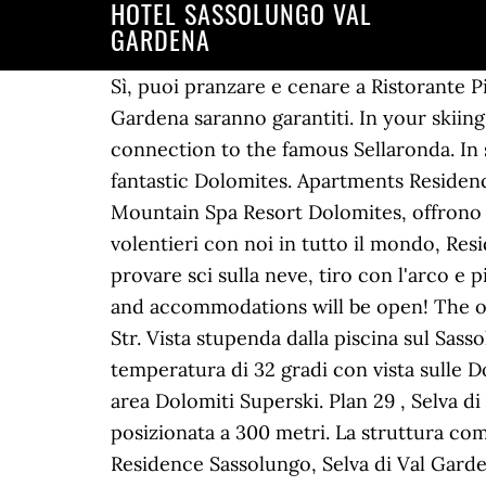
HOTEL SASSOLUNGO VAL
GARDENA
Sì, puoi pranzare e cenare a Ristorante Pizzeria Pranives a 350 metri dall'hotel. Relax ed emozioni sopra i tetti di Santa Cristina Val Gardena saranno garantiti. In your skiing holiday in the ski area Dolomiti Superski you profit in all villages of Val Gardena from the connection to the famous Sellaronda. In summer the hiking paradise S. Cristina offers numerous hiking and walking paths amidst the fantastic Dolomites. Apartments Residence Garden - Gardenahotels, Hotel La Perla: The Leading Hotels Of The World, Hotel Albion Mountain Spa Resort Dolomites, offrono le disponibilità e le tariffe imbattibili, soddisfano gli standard di qualità e affidabilità, viaggiano volentieri con noi in tutto il mondo, Residence Sassolungo Selva di Val Gardena, Residence Sassolungo Σέλβα ντι Βαλ Γκαρντένα. Puoi provare sci sulla neve, tiro con l'arco e ping pong che sono offerti in loco. Request the availability of all accommodations: All ski areas and accommodations will be open! The offer of apartments in Val Gardena is large and leaves nothing to be desired. Hotel Valpudra Str. Vista stupenda dalla piscina sul Sassolungo Scoprite la nostra nuova piscina esterna panoramica di 55m², riscaldata con una temperatura di 32 gradi con vista sulle Dolomiti. In the winter months it provides well groomed ski and snowboard slopes in the skiing area Dolomiti Superski. Plan 29 , Selva di Val Gardena , Italia , 39048 visualizzare la mappa La stazione della ferrovia urbana Nives è posizionata a 300 metri. La struttura comprende 12 … Enjoy the summer in Val Gardena from its most beautiful side. Prenota Residence Sassolungo, Selva di Val Gardena su Tripadvisor: vedi 14 recensioni, 12 foto amatoriali e offerte speciali per Residence Sassolungo, n.16 su 72 altre sistemazioni a Selva di Val Gardena con un giudizio di 4,5 su 5 L'hotel sfoggia un centro wellness, un centro spa e una Jacuzzi. Here is a summer map of the Val Gardena region, with the Sassolungo in the upper left. Plan de Gralba 15, 39048 Selva - Val Gardena Benvenuti all'Hotel Sella nelle Dolomiti della Val Gardena Se vuoi fare una vacanza dinamica nella natura incontaminata e scoprire il suo fascino, da noi non ti puoi sbagliare: il nostro Hotel Sella, infatti, si trova nel cuore delle Dolomiti, patrimonio naturale dell’umanità dell’UNESCO. Grazie alla numerosa offerta di hotel in Val Gardena , potrete dunque godervi questa splendida valle ladina sia in inverno che in estate. The valley is surrounded by impressive mountains such as the Sella group, Sassolungo group … The choice is up to you. Residence Sassolungo, Selva di Val Gardena (Italia) - Offerte e Recensioni. Rifugio Toni Demetz: Escursione - Guarda 125 recensioni imparziali, 137 foto di viaggiatori, e fantastiche offerte per Selva di Val Gardena, Italia su Tripadvisor. The hotels in Ortisei, S. Cristina and Selva offer comfort and wellbeing of the highest standard. Telecabin Forcella del Sassolungo: Da non perdere - Guarda 113 recensioni imparziali, 160 foto di viaggiatori, e fantastiche offerte per Selva di Val Gardena, Italia su Tripadvisor. Click on the map for a larger version. Insieme allo Spallone Sa