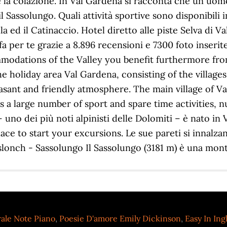
ale Note Piano
,
Poesie D'amore Emily Dickinson
,
Easy In Ing