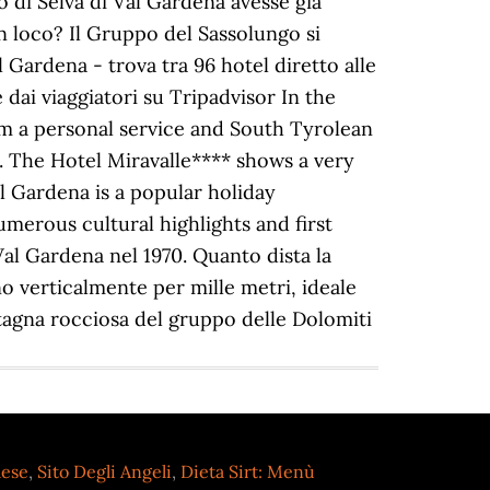
lese
,
Sito Degli Angeli
,
Dieta Sirt: Menù