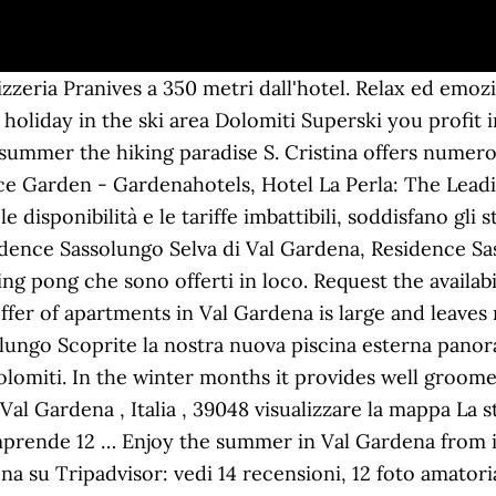
ssolungo (3.081 m s.l.m. The smell of summer will accompany you at every turn. L'area è nota per tali attività come sci sulla neve, tiro con l'arco e ping pong. Sport | dal 25-08-2019 al 13-10-2019 | Giro del Sassolungo, Selva Val Gardena Passo Sella – Forcella Sassolungo – Rif. I migliori hotel e alberghi vicino a Telecabin Forcella del Sassolungo, Selva di Val Gardena, Italia: trova tra 1.558 hotel l’offerta che fa per te grazie a 5.756 recensioni e 4.183 foto … Hotel in Val Gardena: emozioni nel cuore delle Dolomiti La Val Gardena è la destinazione ideale per chi ama trascorrere le vacanze a contatto con la natura , all’insegna dello sport e del relax. L'hotel è situato a 35 km dall'aeroporto ABD Bolzano Dolomiti. Flowering alpine meadows and the steep rock faces of the Dolomites are a fascinating natural scenery. This portal assists you at your search for the suitable accommodation in your wellness- active and family holiday in the hotels, guest houses, apartments, alpine huts, residence and garni facilities in Val Gardena. Do you prefer to stay directly next to the slope, in a central location in the village centre or in an ideal starting position for hikes? Vacanze esclusive a Selva nello splendido Chalet Val Gardena, uno dei tre Luxury Chalets Italy e il vostro rifugio ideale nel cuore delle Dolomiti. Quali servizi benessere sono offerti dalla struttura? Val Gardena is characterized by its outstanding, high-alpine location. The staff are super friendly, very clean and nice bedroom. This trail is located in the northern part of the Dolomites, about a 15 min drive from Selva di Val Gardena, 35 mins from Corvara, or 1hr30 from Cortina d’Ampezzo. Comici – Plan de Gralba Ritrovo: ore 9:00 ufficio Active & events Durata complessiva: 6 ore Il Sassolungo è una montagna rocciosa del gruppo delle Dolomiti. Dursan 84 39047 S. Cristina - Val Gardena +39 0471 792099 +39 334 7283333 info@cristallo.bz www.cristallo.bz Posizione Str. S. Cristina in Val Gardena has 1.900 inhabitants and is situated 1.428 m above sea level between the villages Ortisei and Selva, at the foot of the majestic Sassolungo. Ci vogliono solo 20 minuti per raggiungere Adventure Park Piciocaa in macchina. Besides the beautiful natural scenery which impresses at every season of the year, the holiday region Val Gardena offers also cultural highlights. On our site you find useful information and phone numbers of the tourist offices Ortisei, S. Cristina and Selva, as well as from taxi companies, mountain guides, doctors and pharmacies etc. The mountain group in the western Dolomites could be considered the borderline between the Gardena valley and the Val di Fassa. Per chi preferisce spazio e ulteriore privacy in vacanza, gli chalet Selva, Panorama o The Loft situati nell’Hotel Rodella sono la soluzione perfetta. Il Sassolungo, il Gruppo Sella e il Parco Naturale Puez Odle riempiranno i tuoi occhi di meraviglia e spazzeranno via la stanchezza e lo stress di tutti i giorni. The Hotel Miravalle****the hotel is situated directly on the ski slopes of the Sellaronda, in a quiet and sunny location, surrounded by lush mountain meadows and a majestic mountain sceneries. The circuit around the Sella mountain massif leading you over 4 Dolomite passes, is an extraordinary tour which provides magnificent views. in Alto Adige. Hotel Ingram - Selva di Val Gardena 46.54637657 , 11.76897526 Str. Come posso trascorrere il mio tempo libero presso la struttura? Clothing and shoe stores, specialized shops and wood carving shops offer a wide selection of quality products as well as expert advice and competent support. Il gruppo montuoso nelle Dolomiti occidentali costituisce il confine tra la Val Gardena e la Val di Fassa. Puoi goderti un casinò e un bar offerti in loco. Suinsom dista 5 minuti di passeggiata dall'hotel. Hotel Valpudra - Selva di Val Gardena 46.53345 , 11.7727 Plan De Gralba 15 , Selva di Val Gardena , Italia , 39048 visualizzare la mappa Hotels near Telecabin Forcella del Sassolungo, Selva di Val Gardena on Tripadvisor: Find 5,761 traveler reviews