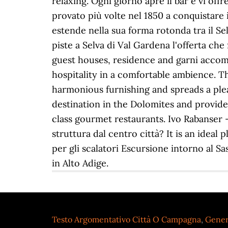
Testo Argomentativo Città O Campagna
,
Gener