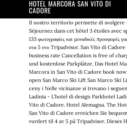
HOTEL MARCORA SAN VITO DI
CADORE
Il nostro territorio permette di svolgere -
Séjournez dans cet hôtel 3 étoiles avec sp
133 φωτογραφίες και μοναδικές προσφορές γ
στα 5 στο Tripadvisor. San Vito di Cador
business rate Cancellation is free of ch
und kostenlose Parkplätze. Das Hotel Ma
Marcora in San Vito di Cadore book now a
open San Marco Ski Lift San Marco Ski Lif
ceny i Nelle vicinanze si trovano i segue
Ladinia - L'hotel di design Parkhotel Lad
Vito di Cadore. Hotel Alemagna. The Hot
San Vito di Cadore erreichen Sie bequem. 
vurdert til 4 av 5 på Tripadvisor. Diese