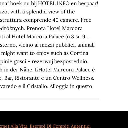
vanaf boek nu bij HOTEL INFO en bespaar!
zzo, with a splendid view of the
La struttura comprende 40 camere. Free
 podróżnych. Prenota Hotel Marcora
ati al Hotel Marcora Palace (n.3 su 9 …
esterno, vicino ai mezzi pubblici, animali
ou might want to enjoy such as Cortina
pinie gosci - rezerwuj bezposrednio.
h in der Nähe. L’Hotel Marcora Palace è
e, Bar, Ristorante e un Centro Wellness.
varedo e il Cristallo. Alloggia in questo
met Alla Vita
,
Esempi Di Compiti Autentici