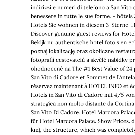
indirizzi e numeri di telefono a San Vito 
benessere in tutte le sue forme. - hôtel
Hotels Sie wohnen in diesem 3-Sterne-Hot
Discover genuine guest reviews for Hotel 
Bekijk nu authentische hotel foto's en e
poznaj lokalizację oraz okoliczne restaur
fotografií cestovatelů a skvělé nabídky pr
ohodnocené na The #1 Best Value of 24 p
San Vito di Cadore et Sommet de l’Antel
réservez maintenant à HOTEL INFO et éco
Hotels in San Vito di Cadore mit 4/5 von
strategica non molto distante da Cortina d
San Vito Di Cadore. Hotel Marcora Palac
für Hotel Marcora Palace. Show Prices. 
km), the structure, which was completely 