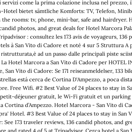
li servizi come la prima colazione inclusa nel prezzo, 
-Hotel bietet sämtliche Komforts: TV, Telefon, Miniba
 the rooms: tv, phone, mini-bar, safe and hairdryer.
 candid photos, and great deals for Hotel Marcora Pal
ipadvisor : consultez les 173 avis de voyageurs, 136 p
ôtels à San Vito di Cadore et noté 4 sur 5 Struttura 
ristrutturata,è ad un passo dalle principali piste sciis
sci La Hotel Marcora a San Vito di Cadore per HOTEL 
, San Vito di Cadore: Se 171 reiseanmeldelser, 133 bi
strellas está cerca de Cortina D'Ampezzo, a poca distan
e. Free Wifi. #2 Best Value of 24 places to stay in S
etit-déjeuner gratuit, le Wi-Fi gratuit et un parking 
 da Cortina d’Ampezzo. Hotel Marcora - San Vito di
ra' Hotel. #3 Best Value of 24 places to stay in San
: See 173 traveler reviews, 136 candid photos, and gr
re and rated 4 of 5 at Tripadvisor. Cerca hotel a San 