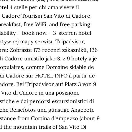
el 4 stelle per chi ama vivere il
di Cadore Tourism San Vito di Cadore
akfast, free WiFi, and free parking.
ability – book now. - 3-sterren hotel
aktywnej mapy serwisu Tripadvisor,
ore: Zobrazte 173 recenzí zákazníků, 136
i Cadore umístilo jako 3. z 9 hotely a je
 populaires, comme Domaine skiable de
o di Cadore sur HOTEL INFO à partir de
ore. Bei Tripadvisor auf Platz 3 von 9
 Vito di Cadore in una posizione
tiche e dai percorsi escursionistici di
sche Reisefotos und günstige Angebote
istance from Cortina d'Ampezzo (about 9
 the mountain trails of San Vito Di