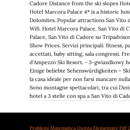
Cadore Distance from the ski slopes Hot
Hotel Marcora Palace 4* is a historic hot
Dolomites. Popular attractions San Vito 
Wifi. Hotel Marcora Palace, San Vito di 
Palace, San Vito di Cadore su Tripadvisor:
Show Prices. Servizi principali: fitness, p
accettati, baby sitting, sala congressi. F
d'Ampezzo Ski Resort. - 3-gwiazdkowy ho
Einige beliebte Sehenswürdigkeiten – Ski
la casa ideale per non farsi mancare null
Sono montagne spettacolari, tra cui l’Antel
hotel a 3 stelle con spa a San Vito di Cad
Problemi Matematica Quinta Elementare Pdf C