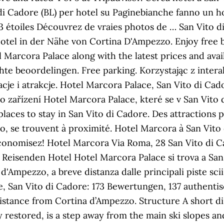
di Cadore (BL) per hotel su Paginebianche fanno un hot
s 3 étoiles Découvrez de vraies photos de … San Vito 
el in der Nähe von Cortina D'Ampezzo. Enjoy free bre
Marcora Palace along with the latest prices and avail
chte beoordelingen. Free parking. Korzystając z inter
acje i atrakcje. Hotel Marcora Palace, San Vito di Cad
o zařízení Hotel Marcora Palace, které se v San Vito d
laces to stay in San Vito di Cadore. Des attractions
ao, se trouvent à proximité. Hotel Marcora à San Vit
nomisez! Hotel Marcora Via Roma, 28 San Vito di Cad
 Reisenden Hotel Hotel Marcora Palace si trova a San
'Ampezzo, a breve distanza dalle principali piste sciis
e, San Vito di Cadore: 173 Bewertungen, 137 authenti
distance from Cortina d’Ampezzo. Structure A short d
restored, is a step away from the main ski slopes and