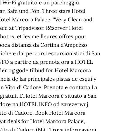
il Wi-Fi gratuito e un parcheggio
r, Safe und Fön. Three stars Hotel,
 Hotel Marcora Palace: "Very Clean and
ace at Tripadvisor. Réserver Hotel
hotos, et les meilleures offres pour
A poca distanza da Cortina d'Ampezzo
tiche e dai percorsi escursionistici di San
INFO a partire da prenota ora a HOTEL
lder og gode tilbud for Hotel Marcora
cia de las principales pistas de esquí y
an Vito di Cadore. Prenota e contatta La
gratuit. L'Hotel Marcora è situato a San
 Cadore na HOTEL INFO od zarezerwuj
 Vito di Cadore. Book Hotel Marcora
eat deals for Hotel Marcora Palace,
Vito di Cadore (BL) | Trova informazioni,