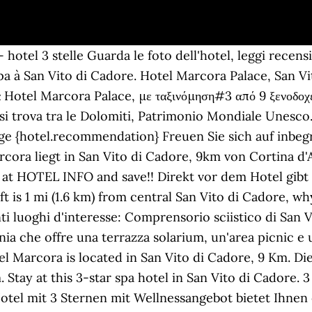
 hotel 3 stelle Guarda le foto dell'hotel, leggi recensi
a à San Vito di Cadore. Hotel Marcora Palace, San Vito
ια Hotel Marcora Palace, με ταξινόμηση#3 από 9 ξενοδοχ
e si trova tra le Dolomiti, Patrimonio Mondiale Unes
arge {hotel.recommendation} Freuen Sie sich auf inbe
rcora liegt in San Vito di Cadore, 9km von Cortina d
t HOTEL INFO and save!! Direkt vor dem Hotel gibt e
t is 1 mi (1.6 km) from central San Vito di Cadore, w
nti luoghi d'interesse: Comprensorio sciistico di San 
inia che offre una terrazza solarium, un'area picnic e
el Marcora is located in San Vito di Cadore, 9 Km. D
Stay at this 3-star spa hotel in San Vito di Cadore. 3 
s Hotel mit 3 Sternen mit Wellnessangebot bietet Ihn