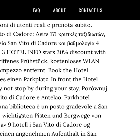
FAQ
ABOUT
CONTACT US
oni di utenti reali e prenota subito.
 di Cadore: Δείτε 171 κριτικές ταξιδιωτών,
εία San Vito di Cadore και βαθμολογία 4
co. 3 HOTEL INFO stars 30% discount with
griffenes Frühstück, kostenloses WLAN
'Ampezzo entfernt. Book the Hotel
s einen Parkplatz. In front the Hotel
hy not stop by during your stay. Porównuj
Vito di Cadore e Antelao. Parkhotel
 una biblioteca è un posto gradevole a San
ie wichtigsten Pisten und Bergwege von
av 9 hotell i San Vito di Cadore og
en einen angenehmen Aufenthalt in San