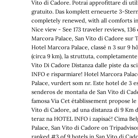
Vito di Cadore. Potrai approfittare di uti
gratuito. Das komplett erneuerte 3-Stern
completely renewed, with all comforts in
Nice view - See 173 traveler reviews, 136
Marcora Palace, San Vito di Cadore sur Tr
Hotel Marcora Palace, classé n 3 sur 9 h
(circa 9 km), la struttuta, completamente 
Vito Di Cadore Distanza dalle piste da 
INFO e risparmiare! Hotel Marcora Palace
Palace, vurdert som nr. Este hotel de 3 e
senderos de montaña de San Vito di Cador
famosa Via Cet établissement propose le p
Vito di Cadore, ad una distanza di 9 Km
teraz na HOTEL INFO i zapisać! Cima Belp
Palace, San Vito di Cadore on Tripadvisor
ranked #3 of 9 hotels in San Vito di Cado