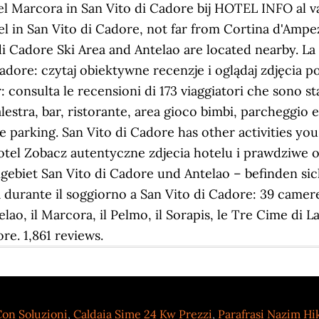
el Marcora in San Vito di Cadore bij HOTEL INFO al 
el in San Vito di Cadore, not far from Cortina d'Ampe
di Cadore Ski Area and Antelao are located nearby. 
Cadore: czytaj obiektywne recenzje i oglądaj zdjęcia
 consulta le recensioni di 173 viaggiatori che sono st
alestra, bar, ristorante, area gioco bimbi, parcheggio 
ree parking. San Vito di Cadore has other activities y
tel Zobacz autentyczne zdjecia hotelu i prawdziwe o
gebiet San Vito di Cadore und Antelao – befinden sic
a durante il soggiorno a San Vito di Cadore: 39 camer
ao, il Marcora, il Pelmo, il Sorapis, le Tre Cime di La
ore. 1,861 reviews.
on Soluzioni
,
Caldaia Sime 24 Kw Prezzi
,
Parafrasi Nazim Hik