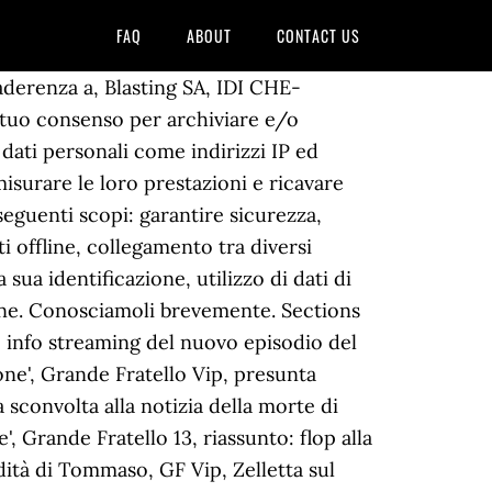
FAQ
ABOUT
CONTACT US
concorrenti ufficiali che entreranno nella casa, Caffeuccio tra Natalia Paragoni e Giulia De Lellis? Grande Fratello Vip 2017: tutti i nomi che compongono il cast della seconda edizione vip del reality di Canale 5. I personaggi famosi che varcheranno la celebre porta rossa si possono dividere in tre gruppi: uomini, donne ed ex gieffini. Torna l'appuntamento con Grande Fratello Vip, Venerdì 18 Dicembre, in prima serata, su Canale 5. Una puntata ricca di sorprese e nuovi ingressi nella casa Nomi concorrenti Grande Fratello 2014: ecco i nuovi gieffini della casa. L’ipotesi della “zona bianca” con il nuovo DPCM. 29 Dicembre 2020, 15:00, by Il Grande fratello Vip è pronto a cambiare volto! Finalmente siamo in grado di svelarvi il cast ufficiale che animerà la casa più spiata dagli italiani. News & Media Website. Il tuo indirizzo email non sarà pubblicato. Stando alle fonti di Chi, ecco i nomi di alcuni nuovi concorrenti della casa del Grande Fratello Vip: Il Grande Fratello Vip, inoltre, terrà compagnia ai telespettatori anche nella notte di Natale e di Capodanno. Aggiornamento 29 dicembre. 1 Dicembre 2020, 16:43. 56 likes. Grande Fratello Vip: i 14 concorrenti della prima edizione Il reality più famoso di tutti i tempi si rinnova! Trash Italiano Scopri sul sito Ufficiale #GFVIP: concorrenti, video, news, anticipazioni e dirette streaming. Ti terremo aggiornato con le news da non perdere. 1 Gennaio 2021, 14:31, by Raniero Jr. De Bortoli Grande Fratello News. I vip della casa ne sono stati resi edotti qualche giorno fa da Alfonso Signorini; le reazioni sono state diverse e contrastanti tra chi vuole abbandonare per trascorrere il Natale con i parenti e chi, invece, vuole continuare la permanenza nella casa. Grande Fratello VIP 2020. Il Grande Fratello Vip, com’è noto, è stato prolungato fino alla prima settimana di febbraio 2021. Grande Fratello Vip, nuovi concorrenti Sonia Lorenzini e Samantha De Grenet (Mediaset Play) Si diffonde sempre di più la notizia di possibili nuove entrate all’interno della casa più spiata d’Italia, cioè quella del Grande Fratello Vip. Grande Fratello Vip 2018 concorrenti: ecco tutti i nomi dei nuovi inquilini della casa più famosa d’Italia gestita da Alfonso Signorini. Grande Fratello Vip, i nomi dei nuovi concorrenti. Uomini e Donne: finita la storia d’amore tra Gemma Galgani e Maurizio Guerci, Luoghi di cultura e palestre riapriranno? 2 talking about this. Grande Fratello 13, concorrenti: schede e foto. GF Vip, De Sica attacca il reality di Alfonso Signorini per il filmato dei 'morti celebri'