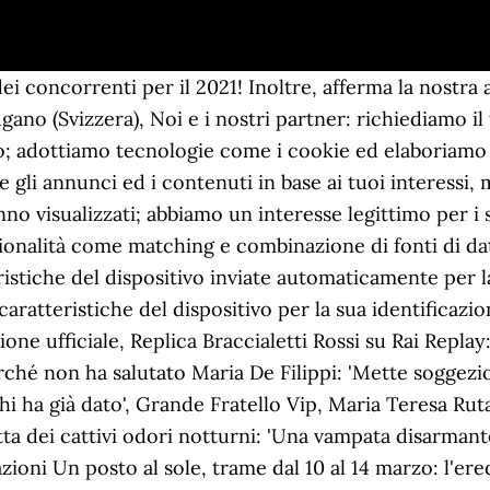
 da Alfonso Signorini sembra essere arrivato ad un punto di svolta. In tutto saranno dieci i nuovi gieffini che animeranno il … Gf Vip, i concorrenti ufficiali che entrano nella casa 4 Gennaio 2020 - Ultimo aggiornamento 21 Aprile 2020. ... April 30, 2014. TV Show. 2 Gennaio 2021, 03:18, by Here you'll find all collections you've created before. Per ottenere maggiori dettagli, puoi consultare la nostra, Concorrenti Grande Fratello 2014: tutti i nomi dei gieffini, (Inserisci la mail corretta, ti verrà chiesta una conferma), Grande Fratello Vip, Stefania affronta Dayane: 'Hai rapporti di sola convenienza', Scioperi trasporti novembre 2016: calendario completo delle manifestazioni del settore, Besiktas-Napoli 1/11/2016, in chiaro su Mediaset? Grande Fratello Vip 2018 reality Canale 5 Gf Vip il cast tutti i nomi ufficiali dei partecipanti della terza edizione del Gf Alfonso Signorini ha inoltre aggiunto di capire perfettamente chi, tra gli attuali concorrenti, volesse abbandonare il reality per raggiungere i propri cari a Natale. Grande Fratello 16: Anche in questa edizione, come nella precedente, tra i concorrenti ci sono volti conosciuti al grande pubblico per via di relazioni o parentele con personaggi famosi o a seguito di partecipazioni ad altre trasmissioni televisive, ma non così famosi da poterli etichettare VIP. Grande Fratello Vip, nuovi concorrenti. Grande Fratello Vip, nomination: 7 concorrenti a rischio eliminazione. People. Grande Fratello Vip 5 I Concorrenti in casa. Raniero Jr. De Bortoli 29 Dicembre 2020, 13:30, Il tuo indirizzo email non sarà pubblicato. Trash Italiano Raniero Jr. De Bortoli Tutto pronto per la nuova edizione del Grande Fratello Vip. Grande Fratello 16. Grande Fratello Vip: arrivano “nuovi vipponi” Per permettere al Grande Fratello Vip di andare avanti fino al prossimo 15 febbraio era necessario ammettere dei nuovi concorrenti all’interno della casa o il gioco, di settimana in settimana, avrebbe lasciato la casa del tutto priva di “vipponi”. TV Show. ‘Grande Fratello Vip’ Dayane Mello abbandona i vecchi concorrenti al loro destino e si allea con i nuovi. I vip della casa ne sono stati resi edotti qualche giorno fa da Alfonso Signorini; le reazioni sono state diverse e contrastanti tra chi vuole abbandonare per trascorrere il Natale con i parenti e chi, invece, vuole continuare la permanenza nella casa. Grande Fratello VIP condotto da Alfonso Signorini. I concorrenti del Grande Fratello Vip: conosci gli inquilini della casa e gli opinionisti del GFVIP, scopri profili, foto e storie dei personaggi Jump to. ... Grande Fratello Vip: Mello fa la valigia e minaccia l'uscita dal reality show. Il Grande Fratello Vip sta per tornare. Leggi di più sullo stesso argomento da Lorenzo Giovacchini: Questa sezione offre informazioni trasparenti su Blasting News, sui nostri processi editoriali e su come ci impegniamo a creare news di qualità. Grande Fratello 1. 1 Gennaio 2021, 17:37, by Grande Fratello Vip 2020: per i concorrenti ufficiali mancano meno di 2 mesi alla fine del programma e nella Casa ed è successo di tutto.. Il GF Vip, fratello minore del reality più longevo della storia della tv, è partito ufficialmente lo scorso 14 settembre 2020 in prima serata su Canale 5 condotto da Alfonso Signorini e con Pupo ed Antonella Elia come opinionisti. Dayane Mello è una che non le manda a dire e all’interno della casa del Grande Fratello Vip è di certo una delle concorrenti più attive. Passa alla modalità dark, più confortevole per i tuoi occhi durante la notte, Passa alla modalità light, più confortevole per i tuoi occhi durante il giorno, by Scoppieranno nuovi amori? Dayane Mello fa il punto della situazione sull'amicizia con Rosalinda Cannavò, ma i concorrenti del Grande Fratello Vip non sembrano concordare. Grande Fratello Vip: a quattro giorni dalla prima puntata della quarta edizione del reality del Canale 5 si conoscono tutti i concorrenti che entreranno nella casa più spiata d’Italia.. Da qualche tempo, è nell’aria l’ingresso di nuovi concorrenti che dovrebbero entrare da qui fino al 14 di dicembre per rimpolpare la rosa dei vip. … Raniero Jr. De Bortoli Grande Fratello Vip: svelati 6 nuovi 