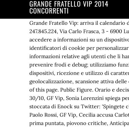
GRANDE FRATELLO VIP 2014
CONCORRENTI
Grande Fratello Vip: arriva il calendario dei concorrenti per il 2021! Inoltre, afferma la nostra aderenza a, Blasting SA, IDI CHE-247.845.224, Via Carlo Frasca, 3 - 6900 Lugano (Svizzera), Noi e i nostri partner: richiediamo il tuo consenso per archiviare e/o accedere a informazioni su un dispositivo; adottiamo tecnologie come i cookie ed elaboriamo dati personali come indirizzi IP ed identificatori di cookie per personalizzare gli annunci ed i contenuti in base ai tuoi interessi, misurare le loro prestazioni e ricavare informazioni relative agli utenti che li hanno visualizzati; abbiamo un interesse legittimo per i seguenti scopi: garantire sicurezza, prevenire frodi e debug; utilizziamo funzionalità come matching e combinazione di fonti di dati offline, collegamento tra diversi dispositivi, ricezione e utilizzo di caratteristiche del dispositivo inviate automaticamente per la sua identificazione, utilizzo di dati di geolocalizzazione, scansione attiva delle caratteristiche del dispositivo per la sua identificazione. Conosciamoli brevemente. Sections of this page. Public Figure. Orario e decisione ufficiale, Replica Braccialetti Rossi su Rai Replay: info streaming del nuovo episodio del 30/10, GF Vip, Sonia Lorenzini spiega perché non ha salutato Maria De Filippi: 'Mette soggezione', Grande Fratello Vip, presunta stoccata di Enock su Twitter: 'Spingete chi ha già dato', Grande Fratello Vip, Maria Teresa Ruta sconvolta alla notizia della morte di Paolo Rossi, GF Vip, Cecilia accusa Carlotta dei cattivi odori notturni: 'Una vampata disarmante', Grande Fratello 13, riassunto: flop alla prima puntata, piovono critiche, Anticipazioni Un posto al sole, trame dal 10 al 14 marzo: l'eredità di Tommaso, GF Vip, Zelletta sul presunto tradimento di Natalia: 'Voglio la verità, non ne posso piu', Grande Fratello Vip, Dayane contro Giulia: 'Mi hai stufata, fingi di essere felice', Blasting News lavora con l’Unione Europea nella lotta contro le fake news, Discuti di ciò che ami con una comunità di utenti che condividono la tua stessa passione per, Trova risposta alle domande più frequenti su. Grande Fratello Vip 2016: nomi concorrenti e data d'inizio della 1^ stagione Grande Fratello Vip 2016: concorrenti Anticipazioni ed ultime novità in vista della prima puntata del reality show. Enter your account data and we will send you a link to reset your password. Artist. Grande Fratello VIP, chi stato eliminato lunedì 30 novembre Nel corso dell’ultima puntata chiarimenti, incomprensioni e un nuovo ingresso hanno dominato la scena. Grande Fratello Vip 4: concorrenti uomini Conosciamo meglio tutti i concorrenti del Grande Fratello 2014 attraverso le foto e le schede ufficiali. To use social login you have to agree with the storage and handling of your data by this website. Guarda il live della 5 edizione del GFVIP in Diretta, rivedi puntate e clip inedite. Ecco cosa è successo, Pomeriggio Cinque, Maria Teresa Ruta rivela di aver fatto l’amore dentro un sarcofago egizio. Do il mio consenso affinché un cookie salvi i miei dati (nome, email, sito web) per il prossimo commento. Lunedì 30 novembre andrà in onda una nuova puntata del Grande Fratello Vip 5, in prima serata su Canale 5.Il reality condotto