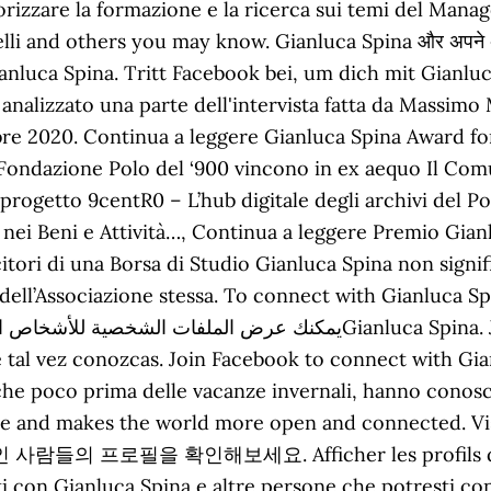
valorizzare la formazione e la ricerca sui temi del Man
and others you may know. Gianluca Spina और अपने अन्य परि
Gianluca Spina. Tritt Facebook bei, um dich mit Gianl
analizzato una parte dell'intervista fatta da Massimo
re 2020. Continua a leggere Gianluca Spina Award f
Fondazione Polo del ‘900 vincono in ex aequo Il Comu
progetto 9centR0 – L’hub digitale degli archivi del Pol
 nei Beni e Attività…, Continua a leggere Premio Gianl
ncitori di una Borsa di Studio Gianluca Spina non sign
dell’Associazione stessa. To connect with Gianluca Sp
 tal vez conozcas. Join Facebook to connect with Gi
che poco prima delle vacanze invernali, hanno conosci
e and makes the world more open and connected. Visu
na인 사람들의 프로필을 확인해보세요. Afficher les profils des 
ti con Gianluca Spina e altre persone che potresti con