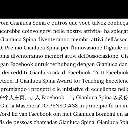
com Gianluca Spina e outros que você talvez conheça
iacerebbe coinvolgervi nelle nostre attività- ha spie
io Gianluca Spina diventeranno membri attivi dell’Asso
Premio Gianluca Spina per l’Innovazione Digitale nei 
Spina diventeranno membri attivi dell’Associazione. G
engan Facebook untuk terhubung dengan Gianluca dan
e dei redditi. Gianluca ada di Facebook. Tritt Facebo
etzen. Il Gianluca Spina Award for Teaching Excelle
 premiando i progetti e le iniziative di eccellenza ne
na 的用户个人主页。加入 Facebook，与 Gianluca Spi
a! IO PENSO #38 In principio fu un'influenza.
 Word lid van Facebook om met Gianluca Bombini en a
s de pessoas chamadas Gianluca Spina. Gianluca Spina नाम 