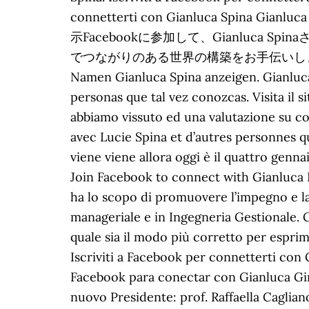
connetterti con Gianluca Spina Gia
示Facebookに参加して、Gianluca
でつながりのある世界の構築をお手伝いします。 Benvenuto
Namen Gianluca Spina anzeigen. Gianluca
personas que tal vez conozcas. Visita il s
abbiamo vissuto ed una valutazione su c
avec Lucie Spina et d’autres personnes 
viene viene allora oggi è il quattro genna
Join Facebook to connect with Gianluca 
ha lo scopo di promuovere l’impegno e la 
manageriale e in Ingegneria Gestionale. 
quale sia il modo più corretto per esprim
Iscriviti a Facebook per connetterti con 
Facebook para conectar con Gianluca Gino
nuovo Presidente: prof. Raffaella Cagli