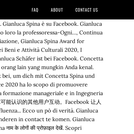
FAQ
ABOUT
CONTACT US
. Gianluca Spina è su Facebook. Gianluca
gato loro la professoressa-Ogni…, Continua
ciazione, Gianluca Spina Award for
Beni e Attività Culturali 2020, I
ianluca Schäfer ist bei Facebook. Concetta
 orang lain yang mungkin Anda kenal.
ok bei, um dich mit Concetta Spina und
nce 2020 ha lo scopo di promuovere
lla formazione manageriale e in Ingegneria
na 以及你可能认识的其他用户互动。Facebook 让人
.. Ecco un pò di verità. Gianluca
nderen in contact te komen. Gianluca
के लोगों की प्रोफ़ाइल देखें. Scopri