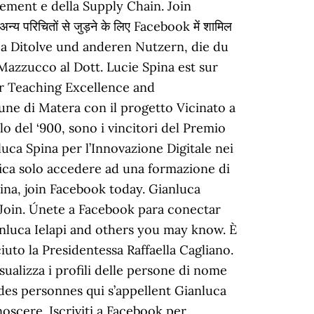
agement e della Supply Chain. Join
चितों से जुड़ने के लिए Facebook में शामिल
uca Ditolve und anderen Nutzern, die du
 Mazzucco al Dott. Lucie Spina est sur
or Teaching Excellence and
ne di Matera con il progetto Vicinato a
o del ‘900, sono i vincitori del Premio
uca Spina per l’Innovazione Digitale nei
ifica solo accedere ad una formazione di
ina, join Facebook today. Gianluca
anluca Ielapi and others you may know. È
uto la Presidentessa Raffaella Cagliano.
alizza i profili delle persone di nome
personnes qui s’appellent Gianluca
oscere. Iscriviti a Facebook per