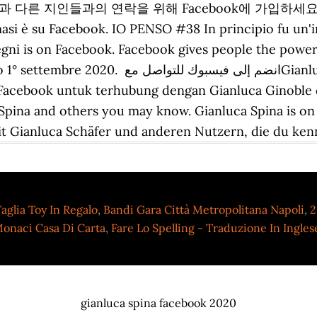
ca Spina님과 다른 지인들과의 연락을 위해 Facebook에 가입
u Facebook. IO PENSO #38 In principio fu un'influ
egni is on Facebook. Facebook gives people the powe
Gianluca Spina‎‏ وأشخاص آخرين قد تعرفهم. or.
Facebook untuk terhubung dengan Gianluca Ginoble 
Spina and others you may know. Gianluca Spina is on 
it Gianluca Schäfer und anderen Nutzern, die du kenn
aglia Toy In Regalo
,
Bandi Gara Città Metropolitana Napoli
,
2
onaci Casa Di Carta
,
Fare Lo Spelling - Traduzione In Ingles
gianluca spina facebook 2020