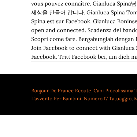
vous pouvez connaître. Gianlu
세상을 만들어 갑니다. Gianluca Spina Tomasi è s
Spina est sur Facebook. Gianluca Bonins
open and connected. Scadenza del bando 1° settembre 2020. انضم إلى فيسبوك للتواصل مع ‏‎
Scopri come fare. Bergabunglah dengan 
Join Facebook to connect with Gianluca 
Facebook. Tritt Facebook bei, um dich m
Bonjour De France Ecoute
,
Cani Piccolissima T
L'avvento Per Bambini
,
Numero 17 Tatuaggio
,
M