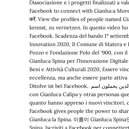
l’Associazione e i progetti finalizzati a 
Facebook to connect with Gianluca Morelli 
करें. View the profiles of people named 
kennst, zu vernetzen. In questo video ho 
Facebook. Scadenza del bando 1° settemb
Innovation 2020, Il Comune di Matera e 
Pozzo e Fondazione Polo del ‘900, con il 
Gianluca Spina per l’Innovazione Digitale
Beni e Attività Culturali 2020, Essere vi
eccellenza, ma anche essere parte attiva 
Ditolve ist bei Facebook. يمكنك عرض الملفات الشخصية للأشخاص الذين يحملون اسم ‏‎Gianluca Spina‎‏. Join. Únete a Facebook para conectar
con Gianluca Calipa y otras personas que
quanto hanno appreso i nuovi vincitori, 
Facebook gives people the power to shar
Gianluca la Spina. 이름이 Gianluca Spi
Spina. Iscriviti a Facebook per connetter