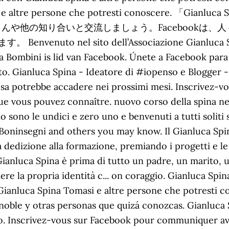
nluca e altre persone che potresti conoscere
 Spinaさんや他の知り合いと交流しましょう。Faceboo
 nel sito dell’Associazione Gianluca Spina.
 Bombini is lid van Facebook. Únete a Facebook para 
ito. Gianluca Spina - Ideatore di #iopenso e Blogger - 
osa potrebbe accadere nei prossimi mesi. Inscrivez
que vous pouvez connaître. nuovo corso della spina n
io sono le undici e zero uno e benvenuti a tutti soliti 
Boninsegni and others you may know. Il Gianluca Sp
dedizione alla formazione, premiando i progetti e le 
Gianluca Spina è prima di tutto un padre, un marito,
ere la propria identità c... on coraggio. Gianluca Spi
Gianluca Spina Tomasi e altre persone che potresti co
ble y otras personas que quizá conozcas. Gianluca S
ano. Inscrivez-vous sur Facebook pour communiquer av