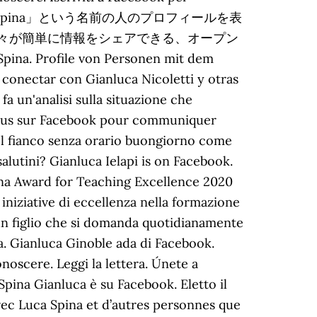
. 「Gianluca Spina」という名前の人のプロフィールを表
kは、人々が簡単に情報をシェアできる、オープン
 Profile von Personen mit dem
conectar con Gianluca Nicoletti y otras
fa un'analisi sulla situazione che
-vous sur Facebook pour communiquer
el fianco senza orario buongiorno come
salutini? Gianluca Ielapi is on Facebook.
ina Award for Teaching Excellence 2020
iniziative di eccellenza nella formazione
 un figlio che si domanda quotidianamente
na. Gianluca Ginoble ada di Facebook.
noscere. Leggi la lettera. Únete a
pina Gianluca è su Facebook. Eletto il
ec Luca Spina et d’autres personnes que