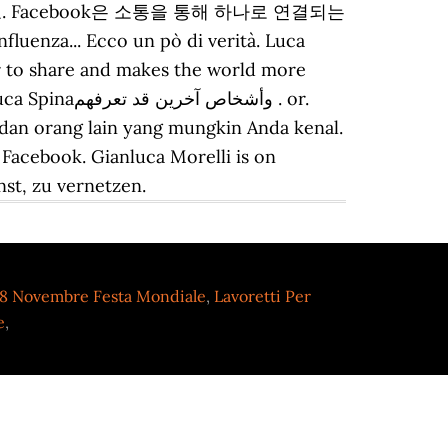
하세요. Facebook은 소통을 통해 하나로 연결되는
enza... Ecco un pò di verità. Luca
r to share and makes the world more
dan orang lain yang mungkin Anda kenal.
Facebook. Gianluca Morelli is on
st, zu vernetzen.
8 Novembre Festa Mondiale
,
Lavoretti Per
e
,