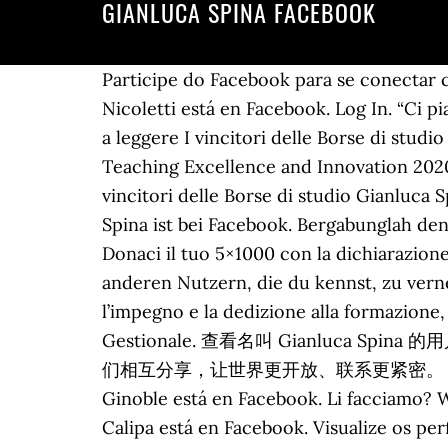
GIANLUCA SPINA FACEBOOK
Participe do Facebook para se conectar 
Nicoletti está en Facebook. Log In. “Ci p
a leggere I vincitori delle Borse di stud
Teaching Excellence and Innovation 2020, 
vincitori delle Borse di studio Gianluca 
Spina ist bei Facebook. Bergabunglah d
Donaci il tuo 5×1000 con la dichiarazion
anderen Nutzern, die du kennst, zu vern
l’impegno e la dedizione alla formazione,
Gestionale. 查看名叫 Gianluca Spi
们相互分享，让世界更开放、联系更紧密。 Giù la Mascher
Ginoble está en Facebook. Li facciamo?
Calipa está en Facebook. Visualize os perfi