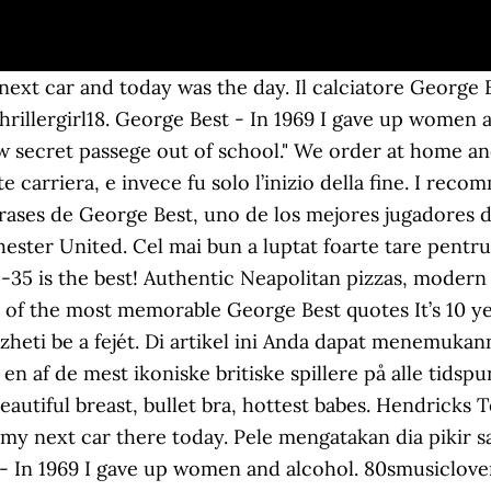
ext car and today was the day. Il calciatore George Be
hrillergirl18. George Best - In 1969 I gave up women 
 secret passege out of school." We order at home and
nte carriera, e invece fu solo l’inizio della fine. I r
 frases de George Best, uno de los mejores jugadores de
ter United. Cel mai bun a luptat foarte tare pentru a
 I-35 is the best! Authentic Neapolitan pizzas, moder
7 of the most memorable George Best quotes It’s 10 ye
zheti be a fejét. Di artikel ini Anda dapat menemukan
og en af de mest ikoniske britiske spillere på alle tid
beautiful breast, bullet bra, hottest babes. Hendricks
 my next car there today. Pele mengatakan dia pikir s
 - In 1969 I gave up women and alcohol. 80smusiclover