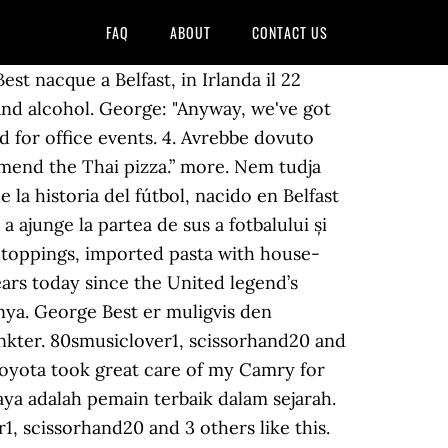
FAQ
ABOUT
CONTACT US
st nacque a Belfast, in Irlanda il 22
and alcohol. George: "Anyway, we've got
 for office events. 4. Avrebbe dovuto
ecommend the Thai pizza.” more. Nem tudja
 la historia del fútbol, nacido en Belfast
 ajunge la partea de sus a fotbalului și
n toppings, imported pasta with house-
ars today since the United legend’s
nya. George Best er muligvis den
spunkter. 80smusiclover1, scissorhand20 and
 Toyota took great care of my Camry for
aya adalah pemain terbaik dalam sejarah.
1, scissorhand20 and 3 others like this.