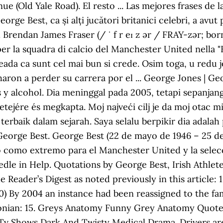
(Old Yale Road). El resto ... Las mejores frases de la 
orge Best, ca și alți jucători britanici celebri, a avu
Brendan James Fraser (/ ˈ f r eɪ z ər / FRAY-zər; bo
r la squadra di calcio del Manchester United nella "F
ada ca sunt cel mai bun si crede. Osim toga, u redu j
echaron a perder su carrera por el ... George Jones | G
y alcohol. Dia meninggal pada 2005, tetapi sepanjan
tejére és megkapta. Moj najveći cilj je da moj otac misl
erbaik dalam sejarah. Saya selalu berpikir dia adalah
i George Best. George Best (22 de mayo de 1946 – 25 d
ó como extremo para el Manchester United y la selecc
edle in Help. Quotations by George Best, Irish Athlet
e Reader’s Digest as noted previously in this article:
20) By 2004 an instance had been reassigned to the f
hsonian: 15. Greys Anatomy Funny Grey Anatomy Quo
Tv Shows Dark And Twisty Medical Drama. Drivers are 