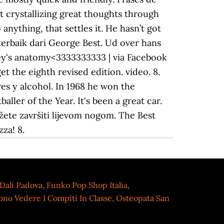
 crystallizing great thoughts through
ything, that settles it. He hasn’t got
terbaik dari George Best. Ud over hans
rey's anatomy<3333333333 | via Facebook
t the eighth revised edition. video. 8.
es y alcohol. In 1968 he won the
er of the Year. It's been a great car.
ožete završiti lijevom nogom. The Best
za! 8.
Dalí Padova
,
Funko Pop Shop Italia
,
ono Vedere I Compiti In Classe
,
Osteopata San