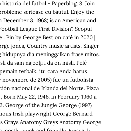
historia del fútbol - Paperblog. 8. Join
t probleme serioase cu băutul. Enjoy the
rn December 3, 1968) is an American and
ootball League First Division". Scopul
e . Pin by George Best on café in 2020 |
eorge jones, Country music artists, Singer
g hidupnya dia meninggalkan frase mitos.
i da sam najbolji i da on misli. Pelé
 pemain terbaik, itu cara Anda harus
e noviembre de 2005) fue un futbolista
ión nacional de Irlanda del Norte. Pizza
e, Born May 22, 1946. In February 1960 a
 12. George of the Jungle George (1997)
amous Irish playwright George Bernard
tes Grays Anatomy Greys Anatomy George
mostly quick and friendly. Frases de