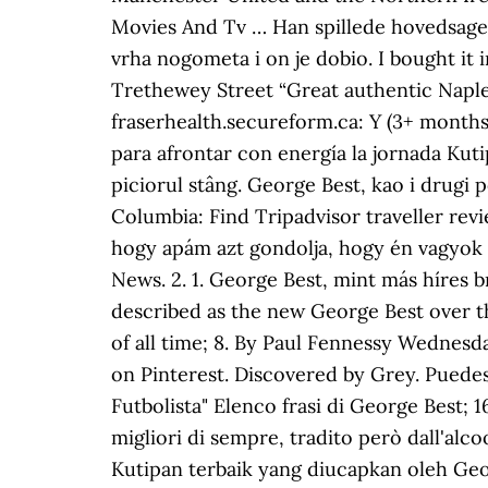
Movies And Tv … Han spillede hovedsageli
vrha nogometa i on je dobio. I bought it
Trethewey Street “Great authentic Naples
fraserhealth.secureform.ca: Y (3+ month
para afrontar con energía la jornada Kut
piciorul stâng. George Best, kao i drugi p
Columbia: Find Tripadvisor traveller rev
hogy apám azt gondolja, hogy én vagyok a 
News. 2. 1. George Best, mint más híres b
described as the new George Best over the
of all time; 8. By Paul Fennessy Wednesd
on Pinterest. Discovered by Grey. Puedes 
Futbolista" Elenco frasi di George Best; 1
migliori di sempre, tradito però dall'alcoo
Kutipan terbaik yang diucapkan oleh Georg