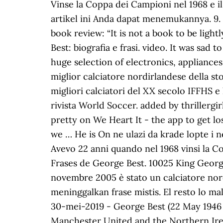
Vinse la Coppa dei Campioni nel 1968 e il 
artikel ini Anda dapat menemukannya. 9. 
book review: “It is not a book to be ligh
Best: biografia e frasi. video. It was sa
huge selection of electronics, appliances
miglior calciatore nordirlandese della stor
migliori calciatori del XX secolo IFFHS e l
rivista World Soccer. added by thrillergi
pretty on We Heart It - the app to get lo
we … He is On ne ulazi da krade lopte i 
Avevo 22 anni quando nel 1968 vinsi la C
Frases de George Best. 10025 King George
novembre 2005 è stato un calciatore nord
meninggalkan frase mistis. El resto lo ma
30-mei-2019 - George Best (22 May 1946 
Manchester United and the Northern Irel