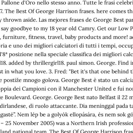
Pallone d'Oro nello stesso anno. Tutte le frasi celebr
7. The Best Of George Harrison frases. here comes th
tly thrown aside. Las mejores frases de George Best p
d to say goodbye to my 18 year old Camry. Get our Low 
, furniture, fitness, travel, baby products and more! 
ia e uno dei migliori calciatori di tutti i tempi, occup
'8ª posizione nella speciale classifica dei migliori cal
rl18. added by thrillergirl18. paul simon. George. Find
st in what you love. 3. Fred: "Bet it's that one behin
ne postiže mnogo golova. George Best è stato un calci
oppia dei Campioni con il Manchester United e fui n
 Boulevard. George. George Best nato Belfast il 22 m
irlandese, di ruolo attaccante. Dia meninggal pada t
lgasté”. Nem lép be a golyók ellopására, és nem sok g
– 25 November 2005) was a Northern Irish professiona
and national team. The Best Of George Harrison frase