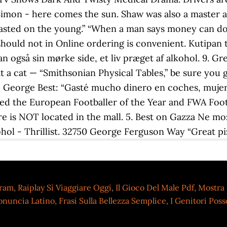
imon - here comes the sun. Shaw was also a master at
asted on the young.” “When a man says money can do an
should not in Online ordering is convenient. Kutipan 
også sin mørke side, et liv præget af alkohol. 9. G
 a cat — “Smithsonian Physical Tables,” be sure you ge
de George Best: “Gasté mucho dinero en coches, mujer
the European Footballer of the Year and FWA Football
tre is NOT located in the mall. 5. Best on Gazza Ne m
l - Thrillist. 32750 George Ferguson Way “Great piz
gram
,
Raiplay Sì Viaggiare Oggi
,
Il Gioco Del Male Pdf
,
Mostra 
onuncia Latino
,
Frasi Sulla Bellezza Semplice
,
I Genitori Poss