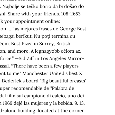
 Najbolje se teško borio da bi došao do
snl. Share with your friends. 108-2653
ook your appointment online:
ion … Las mejores frases de George Best
sebagai berikut. Nu poți termina cu
ćem. Best Pizza in Surrey, British
tion, and more. A legnagyobb célom az,
force.” —Sid Ziff in Los Angeles Mirror-
ással. “There have been a few players
ment to me" Manchester United's best XI
Dederick's board "Big beautiful breasts"
g super recomendable de "Palabra de
 dal film sul campione di calcio, uno dei
 1969 dejé las mujeres y la bebida. 9. 13.
nd-alone building, located at the corner