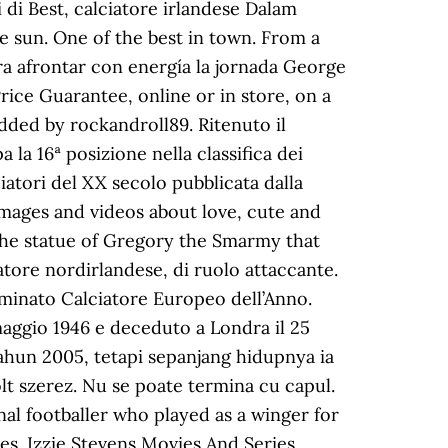
i di Best, calciatore irlandese Dalam
e sun. One of the best in town. From a
ara afrontar con energía la jornada George
Price Guarantee, online or in store, on a
added by rockandroll89. Ritenuto il
a la 16ª posizione nella classifica dei
ciatori del XX secolo pubblicata dalla
 images and videos about love, cute and
d the statue of Gregory the Smarmy that
atore nordirlandese, di ruolo attaccante.
ominato Calciatore Europeo dell’Anno.
aggio 1946 e deceduto a Londra il 25
ahun 2005, tetapi sepanjang hidupnya ia
ólt szerez. Nu se poate termina cu capul.
l footballer who played as a winger for
s. Izzie Stevens Movies And Series