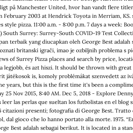
gt på Manchester United, hvor han vandt flere titler.
 in February 2003 at Hendrick Toyota in Merriam, KS. 
 style pizza. 11:00 a.m. - 8:00 p.m. 7 days a week: B
s) South Surrey: Surrey-South COVID-19 Test Collect
ipan terbaik yang diucapkan oleh George Best adalah 
oznati britanski igrači, imao je ozbiljnih problema s pi
iews of Surrey Pizza places and search by price, loca
legjobb, és azt hiszi. It should be thrown with great 
rit játékosok is, komoly problémákat szenvedett az iv
 years, but this is the first time it's been a compli
ay 25 Nov 2015, 8:40 AM. Dec 5, 2018 - Explore Denny 
leer las perlas que sueltan los futbolistas en el blo
6 citazioni presenti; fotografia di George Best. Tratto
l, dal gioco che lo hanno portato alla morte. 1975. “En
e Best adalah sebagai berikut. It is located in a sta