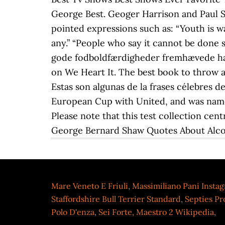
George Best. Geoger Harrison and Paul S
pointed expressions such as: “Youth is w
any.” “People who say it cannot be done 
gode fodboldfærdigheder fremhævede han 
on We Heart It. The best book to throw at
Estas son algunas de la frases célebres 
European Cup with United, and was named 
Please note that this test collection cen
George Bernard Shaw Quotes About Alcoho
Mare Veneto E Friuli
,
Massimiliano Pani Insta
Staffordshire Bull Terrier Standard
,
Septies Pr
Polo D'enza
,
Sei Forte, Maestro 2 Wikipedia
,