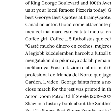
of King George Boulevard and 100th Avenue 
us at your local Famoso Pizzeria today! Ge
best George Best Quotes at BrainyQuote. 
Canadian actor. Giocò come attaccante pe
meu cel mai mare este ca tatal meu sa cre
Coffee girl, Coffee ... 5 futbolistas que 
“Gasté mucho dinero en coches, mujeres 
A legjobb küzdelemben harcolt a futball te
mengatakan dia pikir saya adalah pemain t
melihatnya. Frasi, citazioni e aforismi d
profesional de Irlanda del Norte que jug
Garden. 1. video. George faints from a ne
close match for the jest was printed in th
Actor Doom Patrol Cliff Steele (2019-20
Shaw in a history book about the Smit
Best Tv Shows Best Shows Ever Favorite 