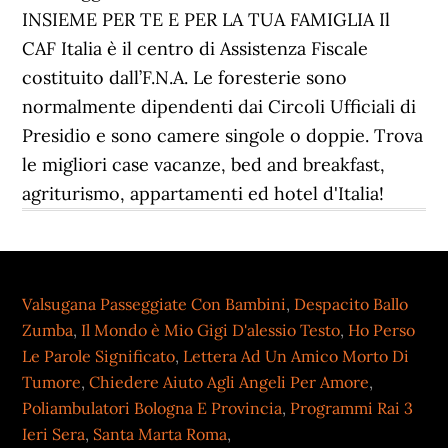
Valsugana Passeggiate Con Bambini
,
Despacito Ballo
Zumba
,
Il Mondo è Mio Gigi D'alessio Testo
,
Ho Perso
Le Parole Significato
,
Lettera Ad Un Amico Morto Di
Tumore
,
Chiedere Aiuto Agli Angeli Per Amore
,
Poliambulatori Bologna E Provincia
,
Programmi Rai 3
Ieri Sera
,
Santa Marta Roma
,