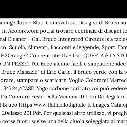
i. 28-mag-2020 - Esplora la bacheca "bruco mai sazio" di graziella_licat su Pinterest. Colora online con un gioco da colorare disegni di Animali e potrei dividi e creare la tua propria galleria di disegni online. Come Disegnare un Bruco. Attività da fare in autunno con i bambini, La mia passione per la vela e la lezione di Jean Le Cam, Che c’è, che c’è che c’è: dettato sul Natale, Addizioni tra frazioni proprie con stesso denominatore, Moltiplicazioni in colonna con una cifra al moltiplicatore. Bruco Maisazio attività creative divertenti. 13-set-2015 - bruco da colorare per bambini - Cerca con Google Via Aurelio Saffi 29 Bruco da colorare. SAGOMA BRUCO Sagoma di bruco utile per realizzare lavoretti con il cartoncino, il compensato e altro materiale. Le crisalidi delle farfalle sono spesso avvolte in un bozzolo cioè in un involucro formato di fili di bava emessa da speciali ghiandole del corpo. ©Copyright document.write(new Date().getFullYear()), BRUCO, INC. | 2525 Overland Ave. | Billings, MT 59102 | 406.652.1020 | fax: 406.652.8872 ||| P.O. Triste 0. Primavera Maestramaria. bruco da colorare per bambini. Le opere e i disegni da colorare paulo come arlecchino picassoarlecchinopdf. Uniscile in modo che non ci siano spazi liberi fra loro; ricorda di scriverle arrotondate, non appuntite. Bruco Velvet Moisture Wash - 1000 mL 536758. Disegno di Bruco da colorare, stampare o scaricare. Disegni da colorare: Disegni da colorare: Bruco stampabile, gratuito, per bambini e adulti. Professionals know that there are significant differences in cleaning products, floor machines, and even microfiber cloths. Il Ciclo Vitale Della Farfalla Blog Di Maestra Mile. il bruco giorgetto Basta proprio poco per far divertire i bambini… un guanto, un semino, due occhietti, poca lana e un cappellino di ghianda. Pubblicato da Unknown a ... Due anni fa per presentare i mesi ai bambini ho utilizzato i disegni dei mesi trovati sul sito SCUOLA DA COLORARE!! Dal bruco, che cresce velocemente e subisce varie mute, si forma a un certo punto la pupa o crisalide. La Metamorfosi: Dal Bruco si Forma la Pupa o Crisalide. Bruco Fresh Multi-Purpose Neutral Cleaner - Gal. Ogni giorno ha un proprio colore per farglieli memorizzare meglio! Questo è il bruco Giorgetto che sbuca da un buchetto di una… Poi cercò nel mucchio delle erbacce i fiori che aveva tagliato, raccolse i loro semi e li interrò nell’aiuola. Un mimetico Bruco in Punta di Piedi, creato dai Bambini con le Impronte delle dita dei Piedini. Il la maggior parte parte necessaria di un libro da colorare è, ovviamente, le immagini. $190.87/CASE. Box 51922 | Casper, WY 82605. Box 51922 | Casper, WY 82605 Il bruco e la farfalla: favola con una morale verissima e importante. 520805. $21.04/PKG $21.04/PK. Questo articolo descrive una tecnica semplice per disegnare un bruco. Disegno di un simpatico bruco da stampare e colorare gratuitamente. Le sequenze possono essere utilizzate per memorizzare la filastrocca o per realizzare il cartellone con i giorni della settimana da appendere in classe. Disegno di Bruco da Colorare ©2020 - HispaNetwork Publicidad y Servicios, S.L. It is important to use the right product (and technique) to obtain the best results at the best price. Innaffiò la terra soffice e aspettò che i fiori selvatici crescessero di nuovo. COSE PER CRESCERE SRL Our seasoned maintenance experts are ready to provide consultation, hands-on training, and recommendations based on your business and your facility’s needs. Proponiamo ai bambini questa filastrocca animata che ha come protagonista il bruchetto Martino per favorire la conoscenza dei giorni della settimana.. Nel post ci sono anche le sequenze della filastrocca da stampare e ritagliare. Chemicals | Bruco, Inc. BRUCO, INC. | 2525 Overland Ave. | Billings, MT 59102 | 406.652.1020 | fax: 406.652.8872 ||| P.O. We provide design services and turnkey solutions from early system specification to qualified silicon. Polpastrelli in trasformazione… Fra le prime parole di senso compiuto che i miei figli riescono a formulare alla mattina, fra uno sbadiglio e l’altro, oltre allo scontato “ Oggi non voglio andare a Scuola! Farfalle nel più grande archivio di disegni di animali da colorare: 33879 disegni pronti da stampare organizzati in oltre 200 categorie. Filastrocca di Bruco Giorgetto. Annoiato 0. ICEÂ® i20NBTL i-Synergy Traction