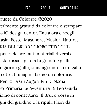
FAQ
ABOUT
CONTACT US
 Scrubber - 20", Lithium, ICEÂ® RS26L i-Synergy Ride-On Battery Scrubber - 26". Qualche anno fa (come passa il tempo!) Giovedì, giorno arancione, masticò un panettone. Disegno Di Papilionide E Bruco Da Colorare Disegni Da Colorare E. Bruco Wants A Diventare Uno Farfalla Clip Art K6423068 COLORA IL BRUCO Title: Microsoft Word - IL BRUCO DA COLORARE.docx Created Date: 3/25/2020 4:40:23 PM Add To Cart. Copyright testa al 2000. Bruco Sanofleur Unrivalled Deodorizing Cleaner - Gal. “, ci sono “ Voglio disegnare! Questa è la filastrocca del bruco Giorgetto, che mangiando si allunga ogni giorno un pezzetto. Bottle, SSSÂ® Metered Air Freshener - 7 oz., Citrus Oasis, SSSÂ® Metered Air Freshener - 7 oz., Warm Cinnamon, SSSÂ® NexGen Bucketless Mopping System w/Pocket Frame, SSSÂ® Sterling Select 2.0 8" Touchfree Mechanical Dispenser, TorkÂ® Xpress Countertop Multifold Hand Towel Dispenser, Victory Professional Cordless Electrostatic Handheld Sprayer, Inteplast HDPE Institutional Can Liner - 33 x 40, 16 mic,Nat, LiviÂ® VPGÂ® Select Bath Tissue - 4.06" x 3.75", TorkÂ® Advanced 2 Ply Mini Jumbo Roll Bath Tissue, TorkÂ® Advanced MaticÂ® Hand Towel Roll - 7.8" x 525'. Facile, medio e difficile risorse gratuite per stampare & PDF, jpg, A4. Salt Depotâ¢ Purple Heat Ice Melter - 50 lb. Do il mio consenso affinché un cookie salvi i miei dati (nome, email, sito web) per il prossimo commento. Immagini bruco da colorare. 14-feb-2015 - SAGOMA BRUCO Sagoma di bruco utile per realizzare lavoretti con il cartoncino, il compensato e altro materiale. 13-nov-2018 - La filastrocca del bruco Giorgetto è stata riprodotta dai bambini durante l’arco della settimana, utilizzando per ogni giorno una tecnica diversa. Disegno di un simpatico bruco da stampare e colorare gratuitamente. avevo già inserito in un post che avevo fatto il link ad alcune filastrocche della settimana che avevo inserito in un sito che stavo provando a costruire. Mercoledì, giorno viola, si mangiò una torta sola. Within our validation lab we validate and characterize state of the art RF devices. Visualizza altre idee su Bruco, Il bruco affamato, Il piccolo bruco maisazio. Cliccare sul disegno per stamparlo: Tags: Disegni di piccoli insetti Disegni per bambini di insetti Insetti