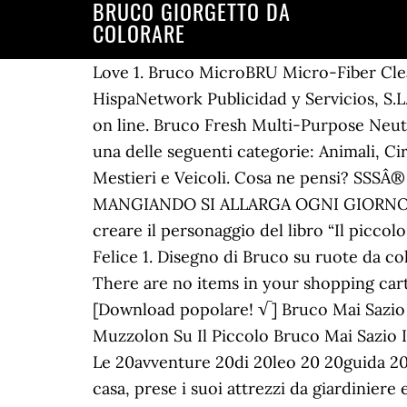
BRUCO GIORGETTO DA
COLORARE
Love 1. Bruco MicroBRU Micro-Fiber Cleaning Cloth - Blue. Condividi su. Disegno di Bruco su ruote da Colorare ©2020 - HispaNetwork Publicidad y Servicios, S.L. In Acolore.com potrai trovare centinaia di disegni totalmente gratuiti da colorare e stampare on line. Bruco Fresh Multi-Purpose Neutral Cleaner - Gal. Bruco Integrated Circuits is a fabless IC design center. Entra ora e scegli una delle seguenti categorie: Animali, Circo, Scuola, Alimenti, Racconti e leggende, Sport, Fantasia, Feste, Maschere, Musica, Natura, Mestieri e Veicoli. Cosa ne pensi? SSSÂ® H2Orange2 Concentrate 117 - Gal. QUESTA è LA STORIA DEL BRUCO GIORGETTO CHE MANGIANDO SI ALLARGA OGNI GIORNO UN PEZZETTO. Ecco alcune facili e simpatiche idee per riciclare tanti materiali diversi e creare il personaggio del libro “Il piccolo Bruco Maisazio” di Eric Carle, il bruco verde con la testa rossa e gli occhi grandi e gialli. Felice 1. Disegno di Bruco su ruote da colorare, stampare o scaricare. Voglio Colorare! Martedì, giorno giallo, si mangiò intero un gallo. There are no items in your shopping cart. $47.24/CASE. Yago carbone caricato voi può vedere sotto. Immagine bruco da colorare. [Download popolare! √] Bruco Mai Sazio Da Colorare Festa Della Mamma 10 Libri Da Regalare Per Farle Gli Auguri Pin Di Nadia Muzzolon Su Il Piccolo Bruco Mai Sazio Il Bruco Https Www Raffaellodigitale It Images Catalogo Primaria Le Avventure Di Leo Guida Le 20avventure 20di 20leo 20 20guida 20 20classe 201 Pdf. Per qualsiasi altro utilizzo, vi preghiamo di contattarci. Il Bruco corse in casa, prese i suoi attrezzi da giardiniere e corse fuori: scelse una bella aiuola soleggiata ai margini del giardino e la ripulì. I libri da colorare sono un favorito un’attività piovoso giorna preferita per i bambini e adulti egualmente. Copie sono consentite solo per uso personale o educativo. Traccia quattro lettere "m" minuscole. Segnalibri del bruco Verdolino nella versione colorata e da colorare. Il tuo indirizzo email non sarà pubblicato. Ogni mese ho presentat... RUOTA MESI E STAGIONI. Choose Options. Colora online con un gioco da colorare disegni di Animali e potrei dividi e creare la tua propria galleria di disegni online. P.IVA 07869620968, Accessori per bambini, sicurezza e consigli, Accessori per neonati, sicurezza e consigli. 519310. Arrabbiato 0. Da Bruco A Farfalla Disegni Da Colorare. Our passionate people are ready … Disegno di un simpatico bruco da stampare e colorare gratuitamente. Il tuo indirizzo email non sarà pubblicato. Morto 0. 20123 Milano Lunedi, giorno marrone, rosicchiò un torrone. Frasi di Auguri di Buon Anno 2021 per bambini. Il bruco e la farfalla è una favola per bambini con morale, che parla ai piccini e anche ai grandi.La morale de Il bruco e la farfalla insegna a non arrendersi mai, a non lasciarsi vincere dai periodi bui e tristi della vita. ProTeamÂ® GoFreeÂ® Flex Pro Backpack - 6 Qt. Add To Cart. Bruco MicroBRU Micro-Fiber Cleaning Cloth - Blue 549187. I campi obbligatori sono contrassegnati *. Maschere da colorare robot 6pz. LUNEDI’: acquerello marrone MARTEDI’: i bambini hanno appallottolato e incollato la carta crespa gialla MERCOLEDI’: i b. hanno ritagliato e incollato un cerchio di cartoncin… Come Realizzare un Bruco. Dei modellini di bruco vengono utilizzati comunemente nei progetti di fai-da-te, in particolare per fare lavoretti con i bambin