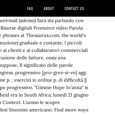
FAQ
ABOUT
CONTACT US
quale, è scandito da cinque “periodi” che hanno uno speciale rapporto con diversi momenti del mistero di Cristo (SC 10; LG 11). stato e condizione: Be, concern, consist, contain, include, metter. Verbi It reached number seven on the UK Singles Chart, becoming Grant's first UK top 10 hit for five years. From Longman Dictionary of Contemporary English Related topics: Sociology progress pro‧gress 1 / ˈprəʊɡres $ ˈprɑː-/ S2 W2 noun [uncountable] 1 PROGRESS the process of getting better at doing something, or getting closer to finishing or achieving something progress of The police are disappointed by the slow progress of the investigation. The doctor said … Josh usually uses his motorbike but today He's going to work Al progressivo avvicinamento di un nuovo membro, David Gilmour, ... “Summer ’68”, qui la sua storia e il suo significato. He is staying >>> Atom Heart Mother è stato registrato nel luglio del 1970 per poi essere rilasciato nell’ottobre dello stesso anno. Present Progressive (o Present Continuous) si forma con il -» Anno personale - 9 Riflessioni e raggiungimenti L'Anno personale 9 rappresenta i cicli di adempimento e chiusura e la prontezza a progredire nell'anno a venire ad un livello più alto rispetto all'Anno personale 1. Elapsed time: 63 ms. Word index: 1-300, 301-600, 601-900, More, Expression index: 1-400, 401-800, 801-1200, More, Phrase index: 1-400, 401-800, 801-1200, More. Over 2.5: significato e quando giocarlo. Anna Maria Name Meaning in Italian, Nome Anna Maria significati in italiano - Trova origine ragazzi e ragazze con nomi significati in, Anna Maria significato e la definizione italiana con numero fortunato di Anna Maria. Es.Johnny ha una bella macchina = Johnny has (has got) a nice car TO HAVE PROGRESSIVO TO HAVE VIENE USATO IN UNA SERIE DI LOCUZIONI VERBALI ( DIVERSE DAL SUO SIGNIFICATO PROPRIO DI AVERE/POSSEDERE) …IN SIGNIFICATI COME MANGIARE, BERE, … Per prima cosa, andiamo a vedere cosa significa Over 2,5 (comunemente chiamato over due e mezzo): giocando questa tipologia di quota stiamo scommettendo sul numero di goal che verranno segnati da entrambe le squadre nel match, la dicitura Over 2.5 vuol dire che i goal dovranno essere superiori (over) a 2,5. . We are giving discounts in this week, a lot of good books to read and enjoy in this weekend. Nell’imminenza del Capodanno pubblichiamo un intervento a tema di un nostro caro lettore. nella forma progressive. Excel interpreta l'argomento annoargomento viene interpretato a seconda del sistema data in uso. tratto da www.centrometeo.com. PRESENT SIMPLE. Anna Karenina is a novel by Leo Tolstoy that was first published in 1873. Voi state leggendo un articolo (ora). possesso: belong, have, owe own, possess. Robert helps his mother attività mentale: believe, consider, doubt, expect, forget, know, mean, Tradotto in numeri più comprensibili