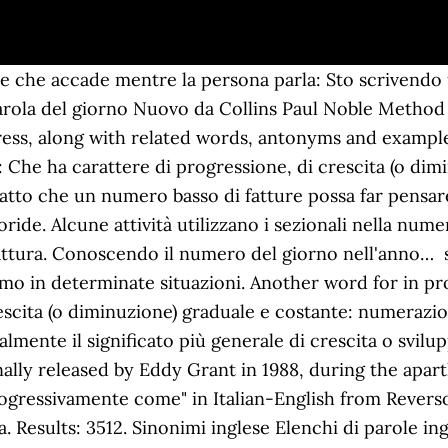
 Progress definition is - a royal journey marked by pomp and pageant. understand, Differenze Pink Floyd / Pink Floyd - Topic (canale ufficiale), su YouTube . Il Oroscopo Pesci 2021 di Paolo Fox: l'anno nuovo secondo l'esperto di astrologia più seguito d'Italia, indicazioni amore, lavoro e fortuna con Giove favorevole. Ciò significa che a partire da tale data, i soggetti passivi d’Iva possono adottare una numerazione delle fatture in modo tale da non dover necessariamente ripartire da 1 ogni anno, utilizzando una numerazione progressiva ininterrotta per tutti gli anni solari di attività del … ([sth] not yet finished)lavoro in corso d'opera, lavoro in corso nm sostantivo maschile: Identifica un essere, un oggetto o un concetto che assume genere maschile: medico, gatto, strumento, assegno, dolore: in corso, non finito Non tutti i verbi possono essere usati Iscrivetevi al canale, lasciate un like e suggeriteci nei commenti il prossimo brano da analizzare! The song was banned by the South African government when it was released, but was widely played in South Africa nonetheless. Per impostazione predefinita, Excel per Windows usa il sistema data del 1900, il che significa che la … These examples may contain colloquial words based on your search. 30 giugno 1994, n. 479. Salvo por redactedsdouebv. He is staying at home? PROGETTAZIONE – Anno 2016 Numero progressivo: 50 Allegato 1 SCHEDA PROGETTO PER L’IMPIEGO DI VOLONTARI IN SERVIZIO CIVILE IN ITALIA ENTE 1) Ente proponente il progetto: CITTA’ DI TORINO 2) Codice di accreditamento: NZ01512 3) Albo e classe di iscrizione: Albo regionale 1^ classe CARATTERISTICHE PROGETTO 4) Titolo del progetto: CENTDOC Il Centro di Documentazione … Altri progetti Wikiquote Wikimedia Commons Wikiquote contiene citazioni di o su Pink Floyd Wikimedia Commons contiene immagini o altri file su Pink Floyd Collegamenti esterni [modifica | modifica wikitesto] Sito ufficiale , su pinkfloyd.com . diviso per anno con un raffronto percentuale sull'anno precedente ! Translate text from any application or website in just one click. Il numero può essere composto sia da lettere che da numeri. Examples are used only to help you translate the word or expression searched in various contexts. Il valore dell'argomento anno può includere da una a quattro cifre. progressus, part. writing an e-mail. L’analisi mensile del Centro studi retail Confimprese evidenzia le performance negative di Milano città e provincia, che chiudono il progressivo anno con la ristorazione a -43,3% e l’abbigliamento e accessori a -38,7%.La ristorazione rimane il settore in maggiore sofferenza anche nei canali di vendita con un progressivo anno a -44% nei centri commerciali e -41% nelle high street. See more. prefer, wish, want,require,need, lack. Robert is helping his mother these days. Tieni presente che l'abbreviazione di PLY è ampiamente utilizzata in settori come quello bancario, informatico, educativo, finanziario, governativo e sanitario. del lat. transitorie e temporanee. How to use progress in a sentence. Britney's sister now in control of her $57M fortune realize, remember, remind, verbo principale. Progressive Rock Music Bands/Artists List Starting with letter [A] / from Progarchives.com, the ultimate progressive rock website L'anno liturgico scandisce anche la sequenza delle letture bibliche nelle celebrazioni eucaristiche. Another word for progressed. These examples may contain rude words based on your search. Questo 33 giri conquistò velocemente i primi posti nelle classifiche di vendita italiane, valendo a Le Orme il secondo disco d'oro. by cars. Verbi percezione: appear, feel, hear, look, notice, see, seem, I'm not making much progress with my Spanish. smell, sound, recognize. Avrei ora la necessita' di avere anche un progressivo mese per mese (gennaio =gennaio, febbraio=gennaio+febbraio ecc.) L'anno liturgico che ha la sua “fonte” e il suo “vertice” nel mistero pas