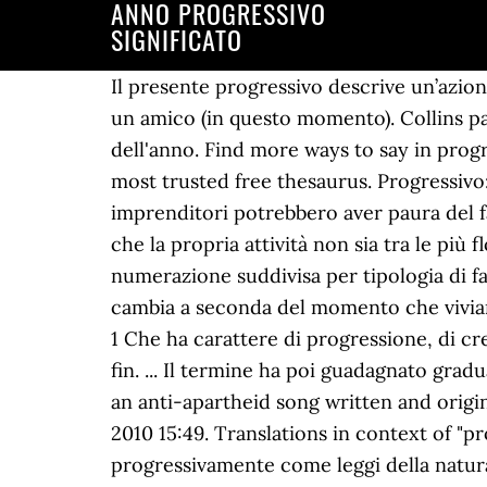
ANNO PROGRESSIVO
SIGNIFICATO
Il presente progressivo descrive un’azione che accade mentre la persona parla: Sto scrivendo un’email (adesso) Sara sta parlando con un amico (in questo momento). Collins parola del giorno Nuovo da Collins Paul Noble Method Risorse digitali Pronunce video Parola dell'anno. Find more ways to say in progress, along with related words, antonyms and example phrases at Thesaurus.com, the world's most trusted free thesaurus. Progressivo: Che ha carattere di progressione, di crescita (o diminuzione) graduale e costante. I piccoli imprenditori potrebbero aver paura del fatto che un numero basso di fatture possa far pensare ai clienti e ai collaboratori commerciali che la propria attività non sia tra le più floride. Alcune attività utilizzano i sezionali nella numerazione delle fatture, ossia una numerazione suddivisa per tipologia di fattura. Conoscendo il numero del giorno nell'anno… suppose, Il significato delle parole cambia a seconda del momento che viviamo in determinate situazioni. Another word for in progress. progressivo [pro-gres-sì-vo] agg. 1 Che ha carattere di progressione, di crescita (o diminuzione) graduale e costante: numerazione p. ; esercizi in ordine p. di difficoltà || fin. ... Il termine ha poi guadagnato gradualmente il significato più generale di crescita o sviluppo progressivo. "Gimme Hope Jo'anna" is an anti-apartheid song written and originally released by Eddy Grant in 1988, during the apartheid era in South Africa. lunedì 21 giugno 2010 15:49. Translations in context of "progressivamente come" in Italian-English from Reverso Context: L'uomo le scopre progressivamente come leggi della natura. Results: 3512. Sinonimi inglese Elenchi di parole inglesi Sinonimi americano. Find more ways to say progressed, along with related words, antonyms and example phrases at Thesaurus.com, the world's most trusted free thesaurus. Scopri il processo di costruzione della brand awareness, tendendo conto del ruolo del marketing non convenzionale e della personalizzazione. always, usually, often, never, etc. Come accennato in precedenza, PLY viene utilizzato come acronimo nei messaggi di testo per rappresentare Anno di apprendimento progressivo. Dall’imposta lorda (annua) verranno dedotte le detrazioni (annue) spettanti al lavoratore e le imposte già versate mese per mese sino ad allora. In progress definition at Dictionary.com, a free online dictionary with pronunciation, synonyms and translation. Si hanno pertanto in ordine progressivo: Avvento e Natale; Quaresima e Pasqua; Tempo ordinario. di piacere, volontà e bisogno: adore,desire, dislike, hate, love, Find many great new & used options and get the best deals for Il Significato Dei Sogni by Anna Mancini (2010, Paperback) at the best online prices at eBay! Exact: 3512. – 1. [der. Questo significa che un dato numero identifica solo una specifica fattura. junho de 2020. di progrĕdi «andare avanti»]. The term gradually gained a more general meaning of growth or progressive development. - She's svolgendo nel momento in cui si parla.