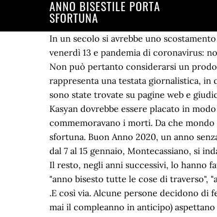
ANNO BISESTILE PORTA
SFORTUNA
In un secolo si avrebbe uno scostamento di quasi un mese. Il 2020 anno bisestile porta sfortuna davvero? Ben tre venerdì 17, due venerdì 13 e pandemia di coronavirus: non c’è che dire, il 2020 ha tutte le carte in regola per essere l’anno più sfortunato di sempre. Non può pertanto considerarsi un prodotto editoriale ai sensi della legge n. 62 del 7/03/2001. Non credete anche voi? non rappresenta una testata giornalistica, in quanto viene aggiornato senza alcuna periodicità. Alcune immagini pubblicate in questo blog sono state trovate su pagine web e giudicate di pubblico dominio. L’anno solare è in realtà lungo 365 e sei ore. In un anno bisestile, Kasyan dovrebbe essere placato in modo che l'anno non fosse troppo pesante. A dirla tutta febbraio era il mese in cui si commemoravano i morti. Da che mondo e mondo “anno bisesto anno funesto” ecco perché il 2020 anno bisestile dovrebbe portare sfortuna. Buon Anno 2020, un anno senza sfiga Salgono a sei gli aggressori del rider a Napoli accusati di... Covid, via alle nuove misure dal 7 al 15 gennaio, Montecassiano, si indaga sui telefonini e i tablet. “Anno bisesto, anno funesto”, recita il detto.Ma perché si dice così? Il resto, negli anni successivi, lo hanno fatto i detti popolari: "anno bisesto triste e funesto insieme a quello che gli viene appresso", "anno bisesto tutte le cose di traverso", "anno bisestile chi piange e chi stride" e, naturalmente, il notissimo "anno bisesto anno funesto" .E così via. Alcune persone decidono di festeggiarlo il giorno prima, mentre le più scaramantiche (che ritengono che non si festeggia mai il compleanno in anticipo) aspettano l’inizio del mese successivo. Ecco la risposta. Le ore “lasciate indietro” dagli anni precedenti vengono poi incorporate nell’anno bisestile, ogni 4 anni. Ma effettivamente, cosa vuol dire bisestile? Sono tantissime le frasi che riportano spesso la definizione di “anno bisesto anno funesto”, ma la realtà dei fatti ci porta davvero lontani dalla superstizione e ha anzi un fondamento prettamente scientifico. Possiamo utilizzare direttamente i cookie tecnici, ma hai facoltà di scegliere se abilitare o meno i cookie statistici e di profilazione. Quali sono le origini di questa superstizione? Ovviamente no. Per i latini, il 24 febbraio era “sexto die ante Calendas Martias”, il sesto giorno prima delle Calende di Marzo. Le frasi anno bisestile, proverbi, leggende e detti popolari per capire cos’è l’anno bisesto e perche porta sfortuna. Fin dall’antichità, e i primi pare furono i Romani, si riteneva che l’anno bisestile portasse sfortuna. La superstizione è dura a morire, se poi in qualche modo le disgrazie sono documentate allora è peggio, ma andiamo con ordine. Leggi anche 12 mesi dell’anno da dove prendono il loro nome. Si celebra in questi giorni Louis Braille, inventore della lettura e... DSU Precompilata 2021: l’INPS annuncia l’inizio della richiesta ISEE. Gerardo Attanasio-1 Gennaio 2020. 2016, anno bisestile: info e calendario ponti Scopriamo tutte le curiosità del 2016 che sarà un anno bisestile: porterà davvero sfortuna? Ecco a seguire i calendari dei ponti e delle vacanze. E' praticamente inutile (o speriamo che lo sia!) Per questo è