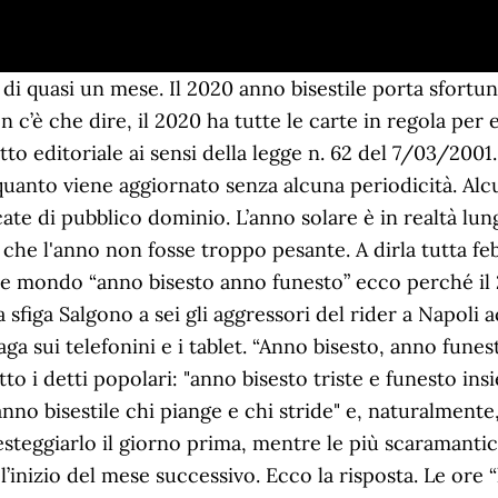
 stato necessario dare un regalo ad un'oca o ad altri volatili. Animali portafortuna elefante, amuleto da indossare, La sfortuna mi perseguita anche con la spesa, Qual è il numero più sfortunato? In effetti in Italia la superstizione relativa alla sfortuna dell’anno bisestile è molto radicata. L’anno bisestile porta sfortuna? Tag 2020, anno bisestile, anno bisestile porta sfortuna, anno bisestile quando cade, anno bisestile significato Contatti: annobisestile.it@gmail.com 2019 – napolimilionaria.it è un blog di cultura e cucina partenopea dell’Associazione Culturale Spaghetti Social C.F. Da che mondo e mondo “anno bisesto anno funesto” ecco perché il 2020 anno bisestile dovrebbe portare sfortuna. Se queste ore non venissero recuperare si rimarrebbe, con il passare dei decenni, si rimarrebbe indietro di settimane! Perché si crede che venerdì 17 porti sfortuna. Per evitare lo slittamento delle stagioni, quasi tutti i calendari solari, come quello gregoriano, ogni 4 anni accumulerebbero un giorno in più di ritardo e l’anno solare in questione è dunque definito “Anno bisestile”. Più che sfortunato perciò l'anno bisestile è considerato anomalo, imprevedibile, senza altra regola se non quella di non averne. "Anno bisesto, anno funesto", dice il detto, ma è davvero così? Contatore Visite. Per evitare lo slittamento delle stagioni, quasi tutti i calendari solari, come quello gregoriano, ogni 4 anni accumulerebbero un giorno in più di ritardo e l’anno solare in questione è dunque definito “Anno bisestile”. “Anno bisesto, anno funesto”, così recita un antico detto secondo il quale l’anno in cui il mese di febbraio è composto da 29 giorni anziché 28, porti sfortuna. Questo significa che febbraio avrà un giorno in più e si concluderà dopo 29 giorni invece che 28 come di consueto. La fortuna è cieca la sfiga ci vede benissimo. Le credenze che dicono che l'anno bisestile è sfortunato Altra leggenda, un po’ particolare è invece quella che sostiene che gli anni bisestili portino molta sfortuna. Si dice che l’anno bisestile porti sfortuna. La Terra, per compier una rotazione intorno al sole, impiega 365 giorni, 5 ore, 48 minuti e 45 secondi, mentre il calendario Gregoriano introdotto nel 1582 conta 365 giorni. La sfortuna del 17 potrebbe essere anche di origine biblica: nella Genesi (7,11) è indicato che il Diluvio universale ebbe inizio il 17 del 2º mese nell’anno seicentesimo della vita di Noè. Di. Davvero porta sfortuna. E il prossimo anno bisestile, immediato, sarà proprio il 2020 in quanto divisibile per quattro e in quanto l’ultimo trascorso prima del prossimo è astato appunto il 2016 con 366 giorni invece di 365. Il termine significa “due volte sesto”. Il 29 febbraio del 1960 un terremoto colpì la città marocchina di Agadir, uccidendo un terzo della … In passato, non era raro che le partorienti cercassero in ogni modo di allungare il travaglio per non far nascere i loro bambini in data 29 febbraio. Nei paesi anglosassoni, viceversa, si ritiene che porti fortuna. Il fatto che durante gli anni bisestili, febbraio avesse un giorno in più, l'ha reso ancora più lugubre come se fosse un giorno triste in più. Leggenda “anno bisesto anno funesto”: porta sfortuna o porta fortuna? Anno bisestile e superstizioni. Questo significa che febbraio avrà un giorno in più e si concluderà dopo 29 giorni invece che 28 come di consueto. La tradizione italiana identifica nella giornata di oggi la peggiore possibile: venerdì 17 porta sfortuna, ancora di più in un anno bisestile. Se vuoi saperne di pi\u00f9 o negare il consenso a tutti o alcuni cookie clicca su". Per loro, il mese di febbraio era quello in cui si celebravano le ricorrenze funerarie, ed inoltre celebravano le feste dedicate ai confini (chiamate Terminalia, cioè dedicate a Termine, dio dei Confini), e alla conclusione dei cicli cosmici, le cosiddette Equirie. Anno bisestile il 29 febbraio 2020 porta sfortuna? Una pura casualità o dimostrazione che il famoso detto “anno bisesto, anno funesto” sia vera?Il 2020 infatti è anno bisestile, e come i superstiziosi sanno bene, è sinonimo di sfortuna e calamità. Spesso gli accadimenti sembrano so