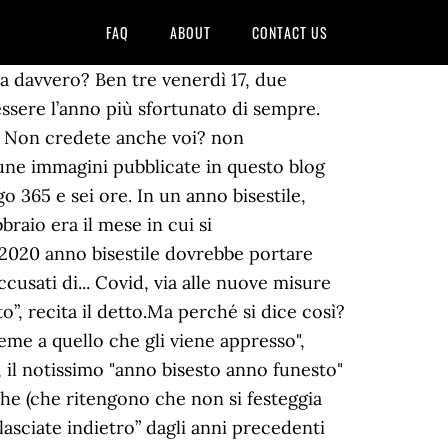
FAQ
ABOUT
CONTACT US
ttolineare la veridicità di questa idea, come ad esempio terremoti, alluvioni e tsunami. Ogni terrapieno porta sfortuna. Ci sono poi stati eventi storici che hanno portato a pensare che l’anno bisestile portasse sfortuna come ad esempio il 1492 in cui ci furono diverse epidemia di colera e peste. Proprio per questo, aggiungere un giorno a febbraio portava sventura. Ma abbandonarli non ne vale la pena. Perché credere che l’anno bisestile porti sfortuna? L’Anno Bisestile porta veramente sfortuna? Stando a certi fatti che la storia ci ha tralasciato nel corso dei secoli, diremmo proprio di sì. L'anno bisestile porta sfortuna? “Anno bisesto, anno funesto”, così recita un antico detto secondo il quale l’anno in cui il mese di febbraio è composto da 29 giorni anziché 28, porti sfortuna. Ogni 4 anni c’è un anno bisestile, che dura cioè 366 giorni invece che 365, e si crede che ciò porti sfortuna, almeno in Italia. Da qui probabilmente l’idea di ritenere il mese funesto. Abilitando questi cookie, ci aiuti a offrirti un’esperienza migliore. Il più noto recita: “anno bisesto, anno funesto”, ma non possiamo dimenticare anche: anno bisesto che passi presto“ o “anno bisesto tutte le cose van di traverso” . Una tradizione inglese sull’anno bisestile Secondo una tradizione di origini anglosassoni, il 29 febbraio è lecito che siano le donne a chiedere la mano del fidanzato (e non viceversa). Cookie policy. Gli storici del periodo romano ritengono che le i cittadini dell’Antica Roma cominciarono ad aver paura che questi anni portassero sfortuna quando Giulio Cesare, nel 46 a. C., istituì il calendario giuliano rivisitando quello pensato da Numa Pompilio. Il 2020, l’anno appena iniziato, è bisestile. E perché (più o meno) ogni quattro anni sul calendario c’è anche il 29 febbraio? Salgono a sei gli aggressori che nella notte tra il 1 e il 2 gennaio a Napoli hanno rapinato un rider a... Anno bisestile 2020: significato, come funziona. Alzi la mano chi non ha pensato a questo detto all’inizio del 2016. Visite dal 1 maggio 2019 Your IP: 207.46.13.179. Davvero porta sfortuna. "Questo sito utilizza cookie per le proprie funzionalit\u00e0 e per inviarti pubblicit\u00e0 e servizi in linea con le tue preferenze. La superstizione è dura a morire, se poi in qualche modo le disgrazie sono documentate allora è peggio, ma andiamo con ordine. Nell'Antica Roma, febbraio, era per tradizione il mese dei Feralìa ovvero quel mese dedicato ai riti funebri e ai defunti. Nel 1492, per esempio, ci furono diverse epidemie di colera e peste. Le ragioni sono da ricercarsi in tempi molto remoti.I primi a pensare che l’anno bisestile fosse un anno funest