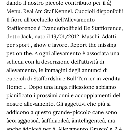
dando il nostro piccolo contributo per il â¦
Menu. Real Am Staf Kennel. Cuccioli disponibili!
Il fiore all'occhiello dell'Allevamento
Stafflorence è Evanderholifield De Stafflorence,
detto Jack, nato il 19/01/2012. Maschi. Adatti
per sport , show e lavoro. Report the missing
pet on the. A ogni allevamento è associata una
scheda con la descrizione dell'attività di
allevamento, le immagini degli annunci di
cuccioli di Staffordshire Bull Terrier in vendita.
Home; ... Dopo una lunga riflessione abbiamo
pianificato i prossimi anni e accoppiamenti del
nostro allevamento. Gli aggettivi che più si
addicono a questo grande-piccolo cane sono
âcoraggiosoâ, âaffidabileâ, âintelligenteâ, ma
anche âdolceâ per â¦ Allevamento Grasco' s. 2,4