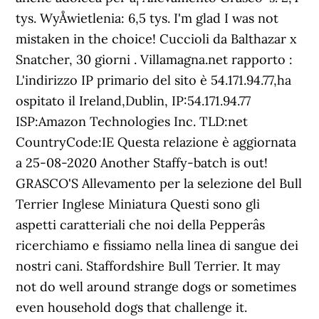
tys. WyÅwietlenia: 6,5 tys. I'm glad I was not
mistaken in the choice! Cuccioli da Balthazar x
Snatcher, 30 giorni . Villamagna.net rapporto :
L'indirizzo IP primario del sito è 54.171.94.77,ha
ospitato il Ireland,Dublin, IP:54.171.94.77
ISP:Amazon Technologies Inc. TLD:net
CountryCode:IE Questa relazione è aggiornata
a 25-08-2020 Another Staffy-batch is out!
GRASCO'S Allevamento per la selezione del Bull
Terrier Inglese Miniatura Questi sono gli
aspetti caratteriali che noi della Pepperâs
ricerchiamo e fissiamo nella linea di sangue dei
nostri cani. Staffordshire Bull Terrier. It may
not do well around strange dogs or sometimes
even household dogs that challenge it.