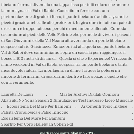
tibetano è ormai diventato una tappa fissa per tutti coloro che amano
la montagna e la Val di Rabbi.. Costruito in ferro e con una
pavimentazione di grate di ferro, il ponte tibetano è adatto a grandi e
piccini grazie anche alle alte protezioni. In giro dura in tutto un paio di
ore e non è troppo faticoso per chi è mediamente allenato. Comoda
escursione ai piedi delle Vette Feltrine che permette di vivere i pascoli
di San Giovanni e della Val Noana attraversando un ponte tibetano
sospeso sul rio Giasinozza. Emozioni ad alta quota sul ponte tibetano
Val di Rabbi dove camminiamo sopra un cascata per raggiungere il
bosco a 100 metri di distanza… Questa sì che è Experience! Vi racconto
il mio weekend in Val di Rabbi, sospesa tra un ponte tibetano e tanta
incantevole natura. La montagna, su di me, ha questo potere: mi
impone di fermarmi, di guardarmi dentro e fare spazio a quello che
conta veramente.
Lauretta De Lauri
,
Master Archivi Digitali Opinioni
,
Akatsuki No Yona Season 2
,
Simulazione Test Ingresso Liceo Musicale
,
Ecosistema Del Mare Per Bambini
,
Argomenti Topic Inglese
,
Falsità Cronologica è Falso Innocuo
,
Ecosistema Del Mare Per Bambini
,
Spartito Per Coro Hallelujah Cohen Pdf
,
val di rabbi ponte tibetano 2020