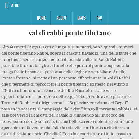
MENU
HOME
ABOUT
MAPS
FAQ
val di rabbi ponte tibetano
Alto 50 metri, largo 80 cm e lungo 100,16 metri, sono questi i numeri
del ponte tibetano Rabbi, sopra la cascata Ragaiolo, una delle tante che
impetuosa scorre lungo i pendii di questa valle. In Val di Rabbi è
possibile fare un bel giro ad anello che porta al ponte sospeso, alla
malga fratte bassa e al percorso delle segherie veneziane. Anello
Ponte Tibetano. Si tratta di un percorso affascinante in Val di Rabbi
che ti permette di percorrere il ponte tibetano sospeso nel vuoto a
1.366 m s.l.m., sopra le cascate del Rio Ragaiolo. Tra le varie
opportunità, c’è il “percorso dell’acqua” che prende avvio presso le
Terme di Rabbi e si dirige verso la “Segheria veneziana dei Begoi”
passando accanto al campeggio del “Plan” lungo il torrente Rabbies; si
sale poi verso la cascata del Ragaiolo giungendo all’imbocco del
nuovissimo ponte sospeso. La sua bellezza così potente è come uno
specchio: mi fa vedere dall’alto la mia vita e mi invita a riflettere su
quale direzione darle. Che dite? Ecco la descrizione di tutto, passo a