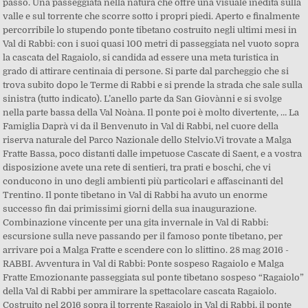
passo. Una passeggiata nella natura che offre una visuale inedita sulla
valle e sul torrente che scorre sotto i propri piedi. Aperto e finalmente
percorribile lo stupendo ponte tibetano costruito negli ultimi mesi in
Val di Rabbi: con i suoi quasi 100 metri di passeggiata nel vuoto sopra
la cascata del Ragaiolo, si candida ad essere una meta turistica in
grado di attirare centinaia di persone. Si parte dal parcheggio che si
trova subito dopo le Terme di Rabbi e si prende la strada che sale sulla
sinistra (tutto indicato). L’anello parte da San Giovànni e si svolge
nella parte bassa della Val Noàna. Il ponte poi è molto divertente, … La
Famiglia Daprà vi da il Benvenuto in Val di Rabbi, nel cuore della
riserva naturale del Parco Nazionale dello Stelvio.Vi trovate a Malga
Fratte Bassa, poco distanti dalle impetuose Cascate di Saent, e a vostra
disposizione avete una rete di sentieri, tra prati e boschi, che vi
conducono in uno degli ambienti più particolari e affascinanti del
Trentino. Il ponte tibetano in Val di Rabbi ha avuto un enorme
successo fin dai primissimi giorni della sua inaugurazione.
Combinazione vincente per una gita invernale in Val di Rabbi:
escursione sulla neve passando per il famoso ponte tibetano, per
arrivare poi a Malga Fratte e scendere con lo slittino. 28 mag 2016 -
RABBI. Avventura in Val di Rabbi: Ponte sospeso Ragaiolo e Malga
Fratte Emozionante passeggiata sul ponte tibetano sospeso “Ragaiolo”
della Val di Rabbi per ammirare la spettacolare cascata Ragaiolo.
Costruito nel 2016 sopra il torrente Ragaiolo in Val di Rabbi, il ponte