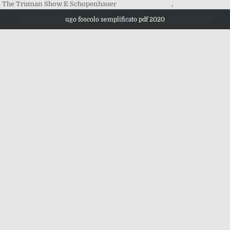
The Truman Show E Schopenhauer
,
ugo foscolo semplificato pdf 2020